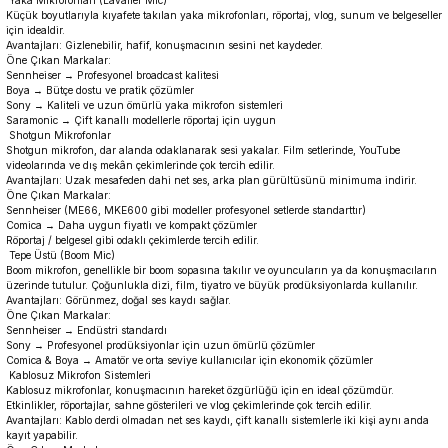
Yaka Mikrofonları (Lavalier Mic)
Küçük boyutlarıyla kıyafete takılan yaka mikrofonları, röportaj, vlog, sunum ve belgeseller
için idealdir.
Avantajları: Gizlenebilir, hafif, konuşmacının sesini net kaydeder.
Öne Çıkan Markalar:
Sennheiser → Profesyonel broadcast kalitesi
Boya → Bütçe dostu ve pratik çözümler
Sony → Kaliteli ve uzun ömürlü yaka mikrofon sistemleri
Saramonic → Çift kanallı modellerle röportaj için uygun
Shotgun Mikrofonlar
Shotgun mikrofon, dar alanda odaklanarak sesi yakalar. Film setlerinde, YouTube
videolarında ve dış mekân çekimlerinde çok tercih edilir.
Avantajları: Uzak mesafeden dahi net ses, arka plan gürültüsünü minimuma indirir.
Öne Çıkan Markalar:
Sennheiser (ME66, MKE600 gibi modeller profesyonel setlerde standarttır)
Comica → Daha uygun fiyatlı ve kompakt çözümler
Röportaj / belgesel gibi odaklı çekimlerde tercih edilir.
Tepe Üstü (Boom Mic)
Boom mikrofon, genellikle bir boom sopasına takılır ve oyuncuların ya da konuşmacıların
üzerinde tutulur. Çoğunlukla dizi, film, tiyatro ve büyük prodüksiyonlarda kullanılır.
Avantajları: Görünmez, doğal ses kaydı sağlar.
Öne Çıkan Markalar:
Sennheiser → Endüstri standardı
Sony → Profesyonel prodüksiyonlar için uzun ömürlü çözümler
Comica & Boya → Amatör ve orta seviye kullanıcılar için ekonomik çözümler
Kablosuz Mikrofon Sistemleri
Kablosuz mikrofonlar, konuşmacının hareket özgürlüğü için en ideal çözümdür.
Etkinlikler, röportajlar, sahne gösterileri ve vlog çekimlerinde çok tercih edilir.
Avantajları: Kablo derdi olmadan net ses kaydı, çift kanallı sistemlerle iki kişi aynı anda
kayıt yapabilir.