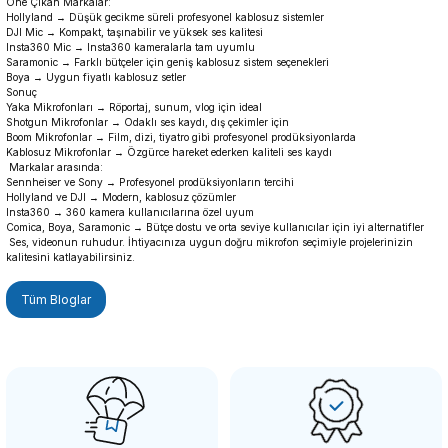
Öne Çıkan Markalar:
Hollyland → Düşük gecikme süreli profesyonel kablosuz sistemler
DJI Mic → Kompakt, taşınabilir ve yüksek ses kalitesi
Insta360 Mic → Insta360 kameralarla tam uyumlu
Saramonic → Farklı bütçeler için geniş kablosuz sistem seçenekleri
Boya → Uygun fiyatlı kablosuz setler
Sonuç
Yaka Mikrofonları → Röportaj, sunum, vlog için ideal
Shotgun Mikrofonlar → Odaklı ses kaydı, dış çekimler için
Boom Mikrofonlar → Film, dizi, tiyatro gibi profesyonel prodüksiyonlarda
Kablosuz Mikrofonlar → Özgürce hareket ederken kaliteli ses kaydı
Markalar arasında:
Sennheiser ve Sony → Profesyonel prodüksiyonların tercihi
Hollyland ve DJI → Modern, kablosuz çözümler
Insta360 → 360 kamera kullanıcılarına özel uyum
Comica, Boya, Saramonic → Bütçe dostu ve orta seviye kullanıcılar için iyi alternatifler
Ses, videonun ruhudur. İhtiyacınıza uygun doğru mikrofon seçimiyle projelerinizin
kalitesini katlayabilirsiniz.
Tüm Bloglar