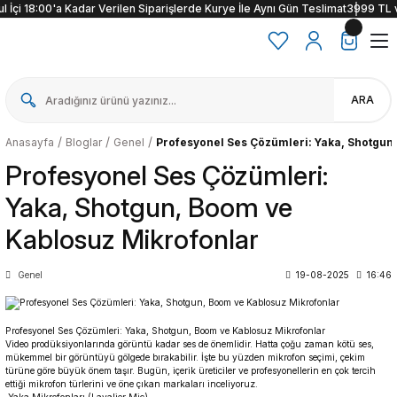
 İçi 18:00'a Kadar Verilen Siparişlerde Kurye İle Aynı Gün Teslimat
3999 TL ve 
ARA
Anasayfa
Bloglar
Genel
Profesyonel Ses Çözümleri: Yaka, Shotgun
Profesyonel Ses Çözümleri:
Yaka, Shotgun, Boom ve
Kablosuz Mikrofonlar
Genel
19-08-2025
16:46
Profesyonel Ses Çözümleri: Yaka, Shotgun, Boom ve Kablosuz Mikrofonlar
Video prodüksiyonlarında görüntü kadar ses de önemlidir. Hatta çoğu zaman kötü ses,
mükemmel bir görüntüyü gölgede bırakabilir. İşte bu yüzden mikrofon seçimi, çekim
türüne göre büyük önem taşır. Bugün, içerik üreticiler ve profesyonellerin en çok tercih
ettiği mikrofon türlerini ve öne çıkan markaları inceliyoruz.