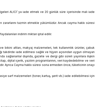
lgeleri ALICI’ ya iade etmek ve 20 günlük süre içerisinde malı iade
ın zararlarını tazmin etmekle yükümlüdür. Ancak cayma hakkı süresi
alanılan indirim miktarı iptal edilir.
e bikini altları, makyaj malzemeleri, tek kullanımlık ürünler, çabuk
dığı takdirde iade edilmesi sağlık ve hijyen açısından uygun olmayan
a sağlananlar dışında, gazete ve dergi gibi süreli yayınlara ilişkin
tap, dijital içerik, yazılım programlarının, veri kaydedebilme ve veri
ldir. Ayrıca Cayma hakkı süresi sona ermeden önce, tüketicinin onayı
siye sarf malzemeleri (toner, kartuş, şerit vb.) iade edilebilmesi için