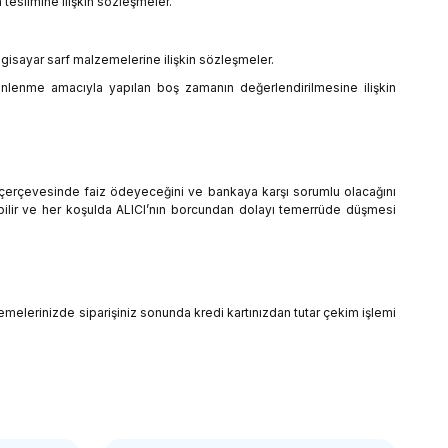
teslimine ilişkin sözleşmeler.
ilgisayar sarf malzemelerine ilişkin sözleşmeler.
inlenme amacıyla yapılan boş zamanın değerlendirilmesine ilişkin
si çerçevesinde faiz ödeyeceğini ve bankaya karşı sorumlu olacağını
ebilir ve her koşulda ALICI’nın borcundan dolayı temerrüde düşmesi
ödemelerinizde siparişiniz sonunda kredi kartınızdan tutar çekim işlemi