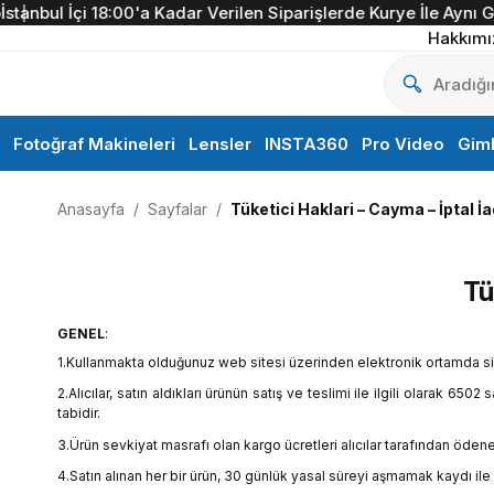
ul İçi 18:00'a Kadar Verilen Siparişlerde Kurye İle Aynı Gün Te
Hakkımı
Fotoğraf Makineleri
Lensler
INSTA360
Pro Video
Gim
Anasayfa
Sayfalar
Tüketici Haklari – Cayma – İptal İa
Tü
GENEL
:
1.Kullanmakta olduğunuz web sitesi üzerinden elektronik ortamda sipa
2.Alıcılar, satın aldıkları ürünün satış ve teslimi ile ilgili olarak
tabidir.
3.Ürün sevkiyat masrafı olan kargo ücretleri alıcılar tarafından ödene
4.Satın alınan her bir ürün, 30 günlük yasal süreyi aşmamak kaydı ile a