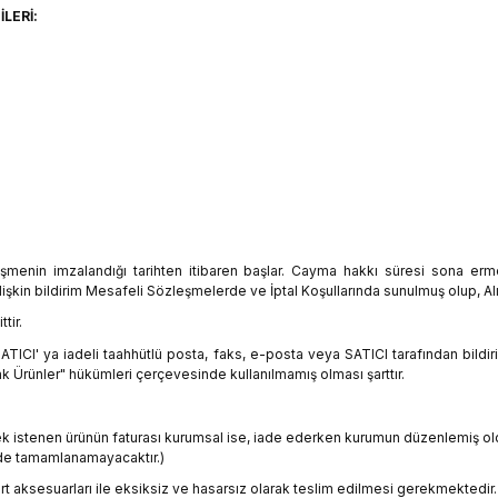
İLERİ:
leşmenin imzalandığı tarihten itibaren başlar. Cayma hakkı süresi sona er
şkin bildirim Mesafeli Sözleşmelerde ve İptal Koşullarında sunulmuş olup, Alı
tir.
ATICI' ya iadeli taahhütlü posta, faks, e-posta veya SATICI tarafından bildir
rünler" hükümleri çerçevesinde kullanılmamış olması şarttır.
lmek istenen ürünün faturası kurumsal ise, iade ederken kurumun düzenlemiş o
rde tamamlanamayacaktır.)
rt aksesuarları ile eksiksiz ve hasarsız olarak teslim edilmesi gerekmektedir.