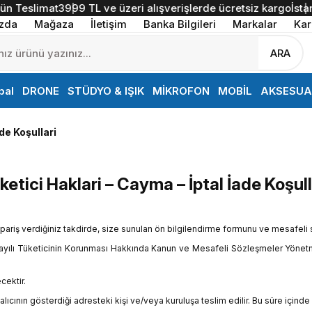
slimat
3999 TL ve üzeri alışverişlerde ücretsiz kargo
İstanbul İ
zda
Mağaza
İletişim
Banka Bilgileri
Markalar
Kar
ARA
bal
DRONE
STÜDYO & IŞIK
MİKROFON
MOBİL
AKSESUA
de Koşullari
ketici Haklari – Cayma – İptal İade Koşull
riş verdiğiniz takdirde, size sunulan ön bilgilendirme formunu ve mesafeli sa
 6502 sayılı Tüketicinin Korunması Hakkında Kanun ve Mesafeli Sözleşmeler Yönet
cektir.
lıcının gösterdiği adresteki kişi ve/veya kuruluşa teslim edilir. Bu süre içinde 