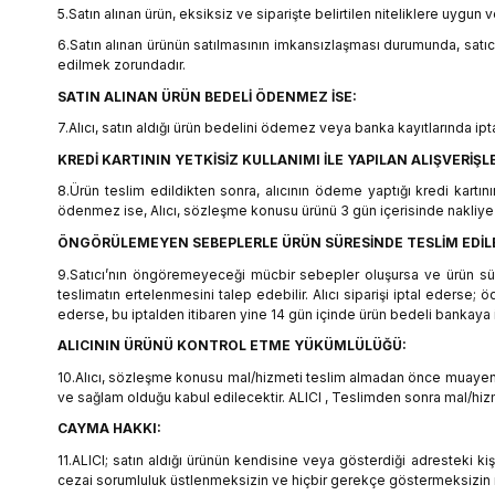
5.Satın alınan ürün, eksiksiz ve siparişte belirtilen niteliklere uygun
6.Satın alınan ürünün satılmasının imkansızlaşması durumunda, satıc
edilmek zorundadır.
SATIN ALINAN ÜRÜN BEDELİ ÖDENMEZ İSE:
7.Alıcı, satın aldığı ürün bedelini ödemez veya banka kayıtlarında ip
KREDİ KARTININ YETKİSİZ KULLANIMI İLE YAPILAN ALIŞVERİŞL
8.Ürün teslim edildikten sonra, alıcının ödeme yaptığı kredi kartının
ödenmez ise, Alıcı, sözleşme konusu ürünü 3 gün içerisinde nakliye 
ÖNGÖRÜLEMEYEN SEBEPLERLE ÜRÜN SÜRESİNDE TESLİM EDİLE
9.Satıcı’nın öngöremeyeceği mücbir sebepler oluşursa ve ürün süresi
teslimatın ertelenmesini talep edebilir. Alıcı siparişi iptal ederse;
ederse, bu iptalden itibaren yine 14 gün içinde ürün bedeli bankaya i
ALICININ ÜRÜNÜ KONTROL ETME YÜKÜMLÜLÜĞÜ:
10.Alıcı, sözleşme konusu mal/hizmeti teslim almadan önce muayene ed
ve sağlam olduğu kabul edilecektir. ALICI , Teslimden sonra mal/hiz
CAYMA HAKKI:
11.ALICI; satın aldığı ürünün kendisine veya gösterdiği adresteki kişi
cezai sorumluluk üstlenmeksizin ve hiçbir gerekçe göstermeksizin 