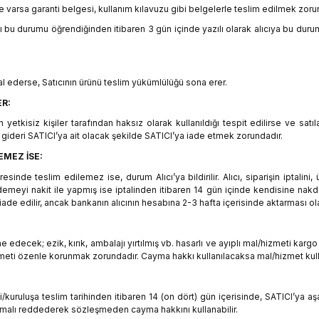
 ve varsa garanti belgesi, kullanım kılavuzu gibi belgelerle teslim edilmek zoru
ı bu durumu öğrendiğinden itibaren 3 gün içinde yazılı olarak alıcıya bu duru
tal ederse, Satıcının ürünü teslim yükümlülüğü sona erer.
ER:
 yetkisiz kişiler tarafından haksız olarak kullanıldığı tespit edilirse ve satı
gideri SATICI’ya ait olacak şekilde SATICI’ya iade etmek zorundadır.
MEZ İSE:
nde teslim edilemez ise, durum Alıcı’ya bildirilir. Alıcı, siparişin iptalini
 ödemeyi nakit ile yapmış ise iptalinden itibaren 14 gün içinde kendisine nakd
ade edilir, ancak bankanın alıcının hesabına 2-3 hafta içerisinde aktarması ola
ecek; ezik, kırık, ambalajı yırtılmış vb. hasarlı ve ayıplı mal/hizmeti kargo
meti özenle korunmak zorundadır. Cayma hakkı kullanılacaksa mal/hizmet kullan
/kuruluşa teslim tarihinden itibaren 14 (on dört) gün içerisinde, SATICI’ya aşa
malı reddederek sözleşmeden cayma hakkını kullanabilir.