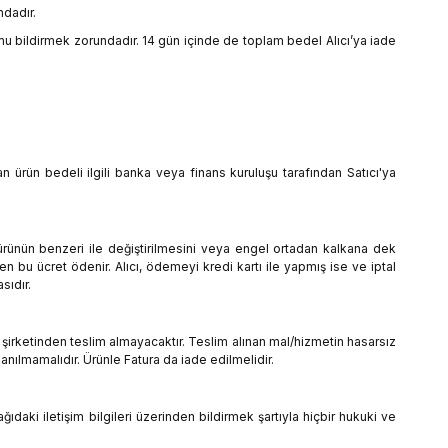
ndadır.
mu bildirmek zorundadır. 14 gün içinde de toplam bedel Alıcı’ya iade
lan ürün bedeli ilgili banka veya finans kuruluşu tarafından Satıcı'ya
, ürünün benzeri ile değiştirilmesini veya engel ortadan kalkana dek
en bu ücret ödenir. Alıcı, ödemeyi kredi kartı ile yapmış ise ve iptal
sıdır.
 şirketinden teslim almayacaktır. Teslim alınan mal/hizmetin hasarsız
ılmamalıdır. Ürünle Fatura da iade edilmelidir.
ğıdaki iletişim bilgileri üzerinden bildirmek şartıyla hiçbir hukuki ve