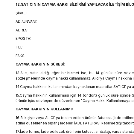
12.SATICININ CAYMA HAKKI BİLDİRİMİ YAPILACAK İLETİŞİM BİLG
ŞİRKET
ADI/UNVANI:
ADRES:
EPOSTA:
TEL:
FAKS:
CAYMA HAKKININ SÜRESİ:
13.Alıcı, satın aldığı eğer bir hizmet ise, bu 14 günlük süre söz
sözleşmelerinde cayma hakkı kullanılamaz. Alıcı’ya Cayma hakkına ili
14.Cayma hakkının kullanımından kaynaklanan masraflar SATICI’ ya ait
15.Cayma hakkının kullanılması için 14 (ondört) günlük süre içinde S
ürünün işbu sözleşmede düzenlenen "Cayma Hakkı Kullanılamayacak Ü
CAYMA HAKKININ KULLANIMI:
16.3. kişiye veya ALICI’ ya teslim edilen ürünün faturası, (İade edi
adına düzenlenen sipariş iadeleri İADE FATURASI kesilmediği takdi
17.İade formu, İade edilecek ürünlerin kutusu, ambalajı, varsa standa