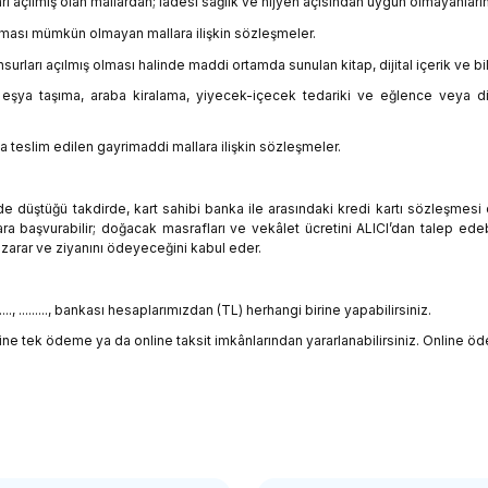
ı açılmış olan mallardan; iadesi sağlık ve hijyen açısından uygun olmayanların 
ılması mümkün olmayan mallara ilişkin sözleşmeler.
urları açılmış olması halinde maddi ortamda sunulan kitap, dijital içerik ve b
 eşya taşıma, araba kiralama, yiyecek-içecek tedariki ve eğlence veya d
a teslim edilen gayrimaddi mallara ilişkin sözleşmeler.
üde düştüğü takdirde, kart sahibi banka ile arasındaki kredi kartı sözleşme
ara başvurabilir; doğacak masrafları ve vekâlet ücretini ALICI’dan talep ed
 zarar ve ziyanını ödeyeceğini kabul eder.
., ........., bankası hesaplarımızdan (TL) herhangi birine yapabilirsiniz.
online tek ödeme ya da online taksit imkânlarından yararlanabilirsiniz. Online 