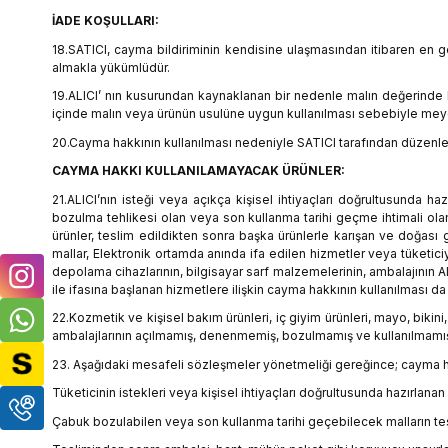
İADE KOŞULLARI:
18.SATICI, cayma bildiriminin kendisine ulaşmasından itibaren en g
almakla yükümlüdür.
19.ALICI’ nın kusurundan kaynaklanan bir nedenle malın değerinde 
içinde malın veya ürünün usulüne uygun kullanılması sebebiyle meyd
20.Cayma hakkının kullanılması nedeniyle SATICI tarafından düzenlen
CAYMA HAKKI KULLANILAMAYACAK ÜRÜNLER:
21.ALICI’nın isteği veya açıkça kişisel ihtiyaçları doğrultusunda h
bozulma tehlikesi olan veya son kullanma tarihi geçme ihtimali olan
ürünler, teslim edildikten sonra başka ürünlerle karışan ve doğası 
mallar, Elektronik ortamda anında ifa edilen hizmetler veya tüketiciy
depolama cihazlarının, bilgisayar sarf malzemelerinin, ambalajının 
ile ifasına başlanan hizmetlere ilişkin cayma hakkının kullanılması 
22.Kozmetik ve kişisel bakım ürünleri, iç giyim ürünleri, mayo, bikini
ambalajlarının açılmamış, denenmemiş, bozulmamış ve kullanılmamış 
23. Aşağıdaki mesafeli sözleşmeler yönetmeliği gereğince; cayma ha
Tüketicinin istekleri veya kişisel ihtiyaçları doğrultusunda hazırlanan
Çabuk bozulabilen veya son kullanma tarihi geçebilecek malların tes