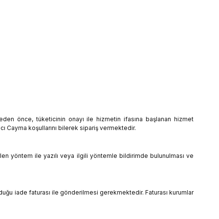
meden önce, tüketicinin onayı ile hizmetin ifasına başlanan hizmet
cı Cayma koşullarını bilerek sipariş vermektedir.
ilen yöntem ile yazılı veya ilgili yöntemle bildirimde bulunulması ve
lduğu iade faturası ile gönderilmesi gerekmektedir. Faturası kurumlar