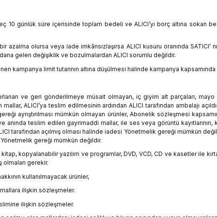
eç 10 günlük süre içerisinde toplam bedeli ve ALICI’yı borç altına sokan be
bir azalma olursa veya iade imkânsızlaşırsa ALICI kusuru oranında SATICI’ n
ana gelen değişiklik ve bozulmalardan ALICI sorumlu değildir.
en kampanya limit tutarının altına düşülmesi halinde kampanya kapsamında fayd
azırlanan ve geri gönderilmeye müsait olmayan, iç giyim alt parçaları, mayo v
 mallar, ALICI’ya teslim edilmesinin ardından ALICI tarafından ambalajı açıl
gereği ayrıştırılması mümkün olmayan ürünler, Abonelik sözleşmesi kapsamınd
e anında teslim edilen gayrimaddi mallar, ile ses veya görüntü kayıtlarının, ki
ALICI tarafından açılmış olması halinde iadesi Yönetmelik gereği mümkün deği
da Yönetmelik gereği mümkün değildir.
, kitap, kopyalanabilir yazılım ve programlar, DVD, VCD, CD ve kasetler ile kırta
olmaları gerekir.
kkının kullanılmayacak ürünler,
 mallara ilişkin sözleşmeler.
limine ilişkin sözleşmeler.