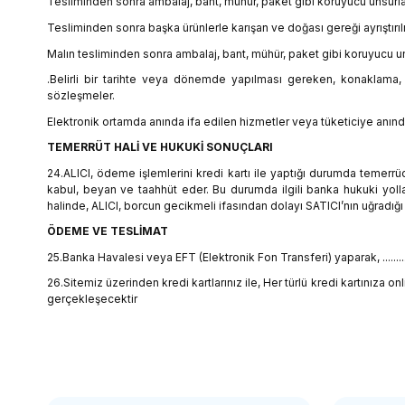
Tesliminden sonra ambalaj, bant, mühür, paket gibi koruyucu unsurlar
Tesliminden sonra başka ürünlerle karışan ve doğası gereği ayrıştır
Malın tesliminden sonra ambalaj, bant, mühür, paket gibi koruyucu uns
.Belirli bir tarihte veya dönemde yapılması gereken, konaklama,
sözleşmeler.
Elektronik ortamda anında ifa edilen hizmetler veya tüketiciye anınd
TEMERRÜT HALİ VE HUKUKİ SONUÇLARI
24.ALICI, ödeme işlemlerini kredi kartı ile yaptığı durumda temerr
kabul, beyan ve taahhüt eder. Bu durumda ilgili banka hukuki yoll
halinde, ALICI, borcun gecikmeli ifasından dolayı SATICI’nın uğradığı
ÖDEME VE TESLİMAT
25.Banka Havalesi veya EFT (Elektronik Fon Transferi) yaparak, ...........
26.Sitemiz üzerinden kredi kartlarınız ile, Her türlü kredi kartınıza 
gerçekleşecektir