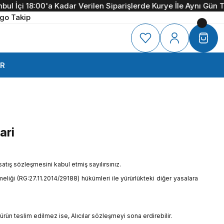
çi 18:00'a Kadar Verilen Siparişlerde Kurye İle Aynı Gün Teslim
go Takip
R
ari
tış sözleşmesini kabul etmiş sayılırsınız.
meliği (RG:27.11.2014/29188) hükümleri ile yürürlükteki diğer yasalara
ürün teslim edilmez ise, Alıcılar sözleşmeyi sona erdirebilir.