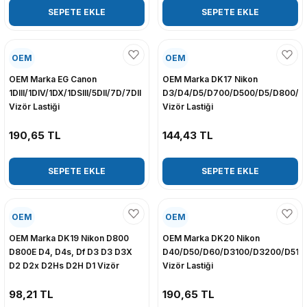
SEPETE EKLE
SEPETE EKLE
OEM
OEM
OEM Marka EG Canon
OEM Marka DK17 Nikon
1DIII/1DIV/1DX/1DSIII/5DII/7D/7DII
D3/D4/D5/D700/D500/D5/D800/D
Vizör Lastiği
Vizör Lastiği
190,65 TL
144,43 TL
SEPETE EKLE
SEPETE EKLE
OEM
OEM
OEM Marka DK19 Nikon D800
OEM Marka DK20 Nikon
D800E D4, D4s, Df D3 D3 D3X
D40/D50/D60/D3100/D3200/D510
D2 D2x D2Hs D2H D1 Vizör
Vizör Lastiği
Lastiği
98,21 TL
190,65 TL