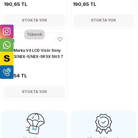
190,65 TL
190,65 TL
STOKTA YOK
STOKTA YOK
Tükendi
OEM
OEM Marka V4 LCD Vizör Sony
NEX-3/NEX-5/NEX-5R 5X 5N 5 T
için
219,54 TL
STOKTA YOK