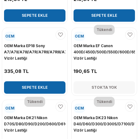
SEPETE EKLE
SEPETE EKLE
Tükendi
OEM
OEM
OEM Marka EP18 Sony
OEM Marka EF Canon
A7/A7II/A7III/A7R/A7RII/A7RIII/A7S/A7SII/A9/A99II
400D/450D/500D/550D/600D/650
Vizör Lastiği
Vizör Lastiği
335,08 TL
190,65 TL
SEPETE EKLE
STOKTA YOK
Tükendi
Tükendi
OEM
OEM
OEM Marka DK21 Nikon
OEM Marka DK23 Nikon
D70S/D80/D90/D200/D600/D610/D700/D750/D7000
D40/D60/D300/D300S/D7100/D7
Vizör Lastiği
Vizör Lastiği