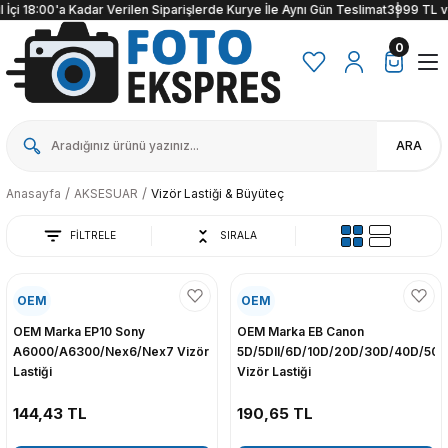
çi 18:00'a Kadar Verilen Siparişlerde Kurye İle Aynı Gün Teslimat
3999 TL ve üz
0
ARA
Anasayfa
AKSESUAR
Vizör Lastiği & Büyüteç
FİLTRELE
SIRALA
OEM
OEM
OEM Marka EP10 Sony
OEM Marka EB Canon
A6000/A6300/Nex6/Nex7 Vizör
5D/5DII/6D/10D/20D/30D/40D/50
Lastiği
Vizör Lastiği
144,43 TL
190,65 TL