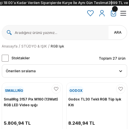
18:00'a Kadar Verilen Siparişlerde Kurye İle Aynı Gün Teslimat
3999 TL ve üzer
ARA
Anasayfa
STÜDYO & IŞIK
RGB Işık
Stoktakiler
Toplam 27 ürün
SMALLRİG
GODOX
SmallRig 3157 Pix M160 (13Watt)
Godox TL30 Tekli RGB Tüp Işık
RGB LED Video ışığı
Kiti
5.806,94 TL
8.248,94 TL