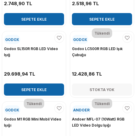
2.748,90 TL
2.518,96 TL
SEPETE EKLE
SEPETE EKLE
Tükendi
GODOX
GODOX
Godox SL150R RGB LED Video
Godox LC500R RGB LED Işık
Işığ
Çubuğu
29.698,94 TL
12.428,86 TL
SEPETE EKLE
STOKTA YOK
Tükendi
Tükendi
GODOX
ANDOER
Godox M1 RGB Mini Mobil Video
Andoer MFL-07 (10Watt) RGB
Işığı
LED Video Dolgu Işığı