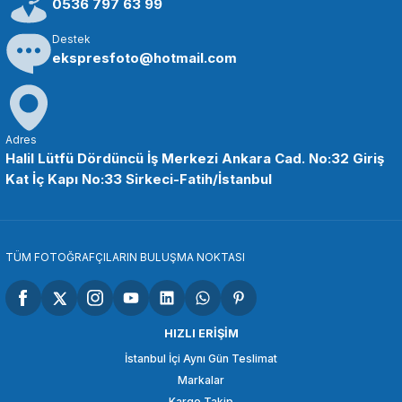
0536 797 63 99
Destek
SEPETE EKLE
ekspresfoto@hotmail.com
ANDOER
Andoer BH59 Bal Head Tripod Kafası
Adres
Halil Lütfü Dördüncü İş Merkezi Ankara Cad. No:32 Giriş
Kat İç Kapı No:33 Sirkeci-Fatih/İstanbul
675,94 TL
SEPETE EKLE
TÜM FOTOĞRAFÇILARIN BULUŞMA NOKTASI
SMALLRİG
SmallRig 761 Metal Top Kafa 1/4 ''Dişli Adaptör
HIZLI ERİŞİM
İstanbul İçi Aynı Gün Teslimat
Markalar
526,94 TL
Kargo Takip