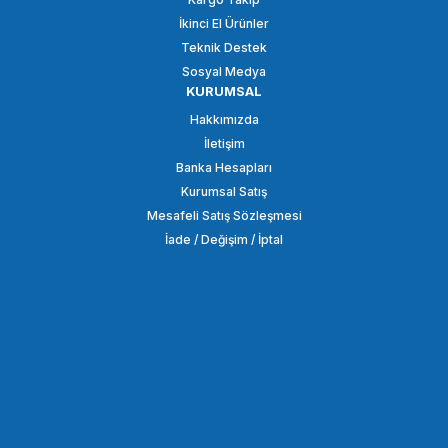
İkinci El Ürünler
SEPETE EKLE
Teknik Destek
Sosyal Medya
KURUMSAL
ANDOER
Hakkımızda
Andoer D3700 Alüminyum Alaşımlı Bilyalı Top Kafa
İletişim
Banka Hesapları
Kurumsal Satış
2.409,11 TL
Mesafeli Satış Sözleşmesi
İade / Değişim / İptal
SEPETE EKLE
ANDOER
Andoer D6092 360 Derece Dönen Panoramik Top Kafa
2.409,11 TL