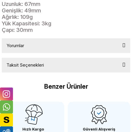
Uzunluk: 67mm
Genişlik: 49mm
Ağırlık: 109g
Yük Kapasitesi: 3kg
Çapı: 30mm
Yorumlar
Taksit Seçenekleri
Bu ürüne ilk yorumu siz yapın!
Benzer Ürünler
Yorum Yaz
ANDOER
Andoer Q39 Bal Head Top Kafa
Hızlı Kargo
Güvenli Alışveriş