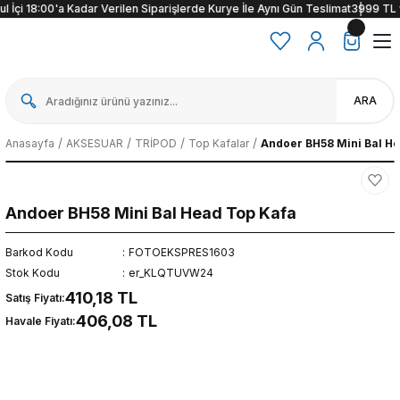
 İçi 18:00'a Kadar Verilen Siparişlerde Kurye İle Aynı Gün Teslimat
3999 TL ve 
ARA
Anasayfa
AKSESUAR
TRİPOD
Top Kafalar
Andoer BH58 Mini Bal H
Andoer BH58 Mini Bal Head Top Kafa
Barkod Kodu
FOTOEKSPRES1603
Stok Kodu
er_KLQTUVW24
410,18 TL
Satış Fiyatı:
406,08 TL
Havale Fiyatı: