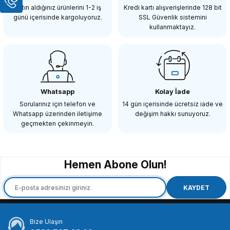
433,29 TL
Satın aldığınız ürünlerini 1-2 iş
Kredi kartı alışverişlerinde 128 bit
günü içerisinde kargoluyoruz.
SSL Güvenlik sistemini
kullanmaktayız.
SEPETE EKLE
SMALLRİG
SmallRig 2059 1/4 ''Top Kafa Ek 1/4'' Vida (2 adet )
Whatsapp
Kolay İade
Sorularınız için telefon ve
14 gün içerisinde ücretsiz iade ve
Whatsapp üzerinden iletişime
değişim hakkı sunuyoruz.
713,86 TL
geçmekten çekinmeyin.
SEPETE EKLE
Hemen Abone Olun!
ANDOER
Andoer BH56 Mini Top Kafa Bal Head
KAYDET
Bize Ulaşın
311,97 TL