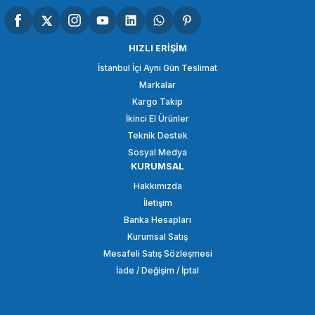
GODOX
Godox RFT-05 100x150cm 5 in 1 Reflektör Set
HIZLI ERİŞİM
İstanbul İçi Aynı Gün Teslimat
Markalar
1.758,90 TL
Kargo Takip
İkinci El Ürünler
SEPETE EKLE
Teknik Destek
Sosyal Medya
KURUMSAL
GODOX
Hakkımızda
Godox V1 Fujifilm Uyumlu Yuvarlak Kafa Flaş
İletişim
Banka Hesapları
Kurumsal Satış
12.648,90 TL
Mesafeli Satış Sözleşmesi
İade / Değişim / İptal
SEPETE EKLE