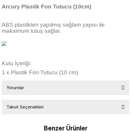
Arcury Plastik Fon Tutucu (10cm)
ABS plastikten yapılmış sağlam yapısı ile
maksimum tutuş sağlar.
Kutu İçeriği:
1 x Plastik Fon Tutucu (10 cm)
Yorumlar
Taksit Seçenekleri
Bu ürüne ilk yorumu siz yapın!
Benzer Ürünler
Yorum Yaz