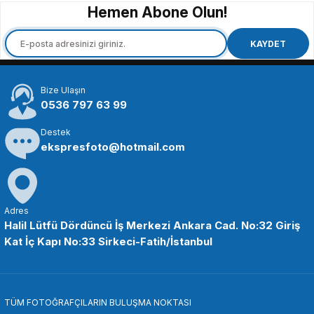
Hemen Abone Olun!
GODOX
GODOX
Godox SL260A Paraflaş Tripodu
Godox RC-A5 Kumanda
KAYDET
Bize Ulaşın
1.648,94 TL
240,90 TL
0536 797 63 99
Destek
SEPETE EKLE
SEPETE EKLE
ekspresfoto@hotmail.com
GODOX
Godox RFT-10 7 in 1 150x200cm Reflektör
Adres
Halil Lütfü Dördüncü İş Merkezi Ankara Cad. No:32 Giriş
Kat İç Kapı No:33 Sirkeci-Fatih/İstanbul
3.628,94 TL
SEPETE EKLE
TÜM FOTOĞRAFÇILARIN BULUŞMA NOKTASI