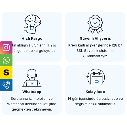
GODOX
Godox RFT-05 5in1 Reflektör Seti 80 cm Yuvarlak
Hızlı Kargo
Güvenli Alışveriş
878,86 TL
Satın aldığınız ürünlerini 1-2 iş
Kredi kartı alışverişlerinde 128 bit
günü içerisinde kargoluyoruz.
SSL Güvenlik sistemini
kullanmaktayız.
SEPETE EKLE
GODOX
Godox V860III-N Nikon Uyumlu Tepe Flaşı
Whatsapp
Kolay İade
Sorularınız için telefon ve
14 gün içerisinde ücretsiz iade ve
Whatsapp üzerinden iletişime
değişim hakkı sunuyoruz.
12.428,86 TL
geçmekten çekinmeyin.
SEPETE EKLE