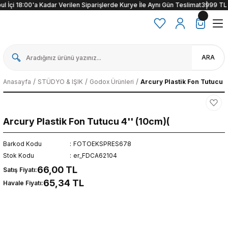
 İçi 18:00'a Kadar Verilen Siparişlerde Kurye İle Aynı Gün Teslimat
3999 TL ve
ARA
Anasayfa
STÜDYO & IŞIK
Godox Ürünleri
Arcury Plastik Fon Tutucu 4
Arcury Plastik Fon Tutucu 4'' (10cm)(
Barkod Kodu
FOTOEKSPRES678
Stok Kodu
er_FDCA62104
66,00 TL
Satış Fiyatı:
65,34 TL
Havale Fiyatı: