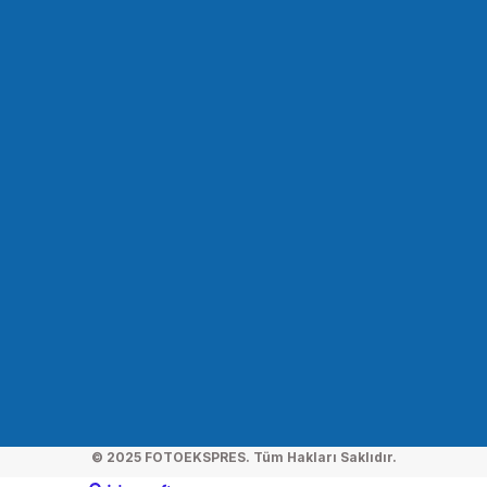
GODOX
Godox CB-17 AD1200Pro Taşıma Çantası
7.148,86 TL
SEPETE EKLE
GODOX
Godox XPROII-N Nikon Uyumlu TTL Flaş Tetikleyici
5.476,94 TL
SEPETE EKLE
© 2025 FOTOEKSPRES. Tüm Hakları Saklıdır.