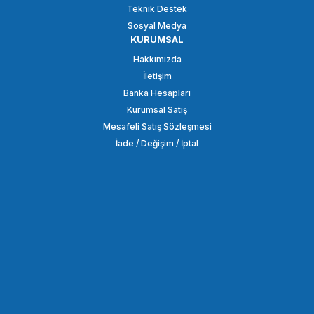
SEPETE EKLE
Teknik Destek
Sosyal Medya
KURUMSAL
OEM
Hakkımızda
Canon EW73II 24-85 mm f/3.5-4.5 Parasoley
İletişim
Banka Hesapları
Kurumsal Satış
242,64 TL
Mesafeli Satış Sözleşmesi
İade / Değişim / İptal
SEPETE EKLE
OEM
Canon EW78BII 28-135mm f/3.5-5.6 IS USM / EF 28-135mm Parasoley
288,86 TL
SEPETE EKLE