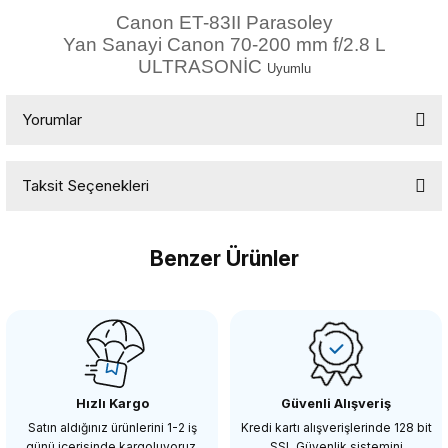
Canon ET-83II Parasoley
Yan Sanayi Canon 70-200 mm f/2.8 L
ULTRASONİC
Uyumlu
Yorumlar
Taksit Seçenekleri
Bu ürüne ilk yorumu siz yapın!
Benzer Ürünler
Yorum Yaz
OEM
Canon EW60C EF-S 18-55mm f/3.5-5.6 IS / EF-S 18-55mm f/3.5-5.6 IS / EF
Hızlı Kargo
Güvenli Alışveriş
190,65 TL
Satın aldığınız ürünlerini 1-2 iş
Kredi kartı alışverişlerinde 128 bit
günü içerisinde kargoluyoruz.
SSL Güvenlik sistemini