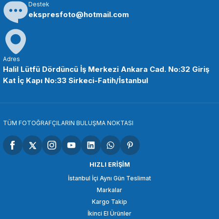
Destek
SEPETE EKLE
ekspresfoto@hotmail.com
OEM
Canon EW63C 18-55 IS STM / 28-90mm / 28 -80mm Parasoley Hood
Adres
Halil Lütfü Dördüncü İş Merkezi Ankara Cad. No:32 Giriş
Kat İç Kapı No:33 Sirkeci-Fatih/İstanbul
190,65 TL
SEPETE EKLE
TÜM FOTOĞRAFÇILARIN BULUŞMA NOKTASI
OEM
Canon EW54 18-55 mm F/3.5-5.6 IS STM Parasoley
HIZLI ERİŞİM
İstanbul İçi Aynı Gün Teslimat
Markalar
242,64 TL
Kargo Takip
İkinci El Ürünler