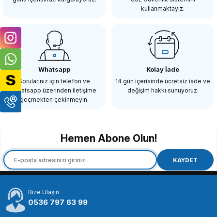
kullanmaktayız.
SEPETE EKLE
OEM
Canon EW60CII 18-55IS / EF-S 18-55mm Parasoley
Whatsapp
Kolay İade
Sorularınız için telefon ve
14 gün içerisinde ücretsiz iade ve
Whatsapp üzerinden iletişime
değişim hakkı sunuyoruz.
190,65 TL
geçmekten çekinmeyin.
SEPETE EKLE
Hemen Abone Olun!
OEM
Canon EW63II 28-105 f/3.5-5.6 / 28MM f/1.8 USM Parasoley
KAYDET
Bize Ulaşın
190,65 TL
0536 797 63 99