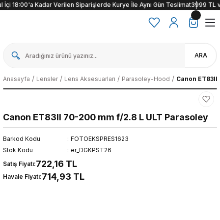
İçi 18:00'a Kadar Verilen Siparişlerde Kurye İle Aynı Gün Teslimat
3999 TL ve ü
ARA
Anasayfa
Lensler
Lens Aksesuarları
Parasoley-Hood
Canon ET83II 
Canon ET83II 70-200 mm f/2.8 L ULT Parasoley
Barkod Kodu
FOTOEKSPRES1623
Stok Kodu
er_DGKPST26
722,16 TL
Satış Fiyatı:
714,93 TL
Havale Fiyatı: