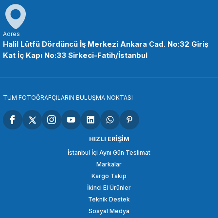
COMİCA
Comica CVM-SPX-UC 3.5mm TRRS Dişi - USB Type-C Ses Arabirimi Kab
Adres
Halil Lütfü Dördüncü İş Merkezi Ankara Cad. No:32 Giriş
Kat İç Kapı No:33 Sirkeci-Fatih/İstanbul
1.428,90 TL
SEPETE EKLE
TÜM FOTOĞRAFÇILARIN BULUŞMA NOKTASI
COMİCA
Comica CVM-DL-XLR Erkek 3.5mm TRS Alıcısı için Ses Kablosu
HIZLI ERİŞİM
İstanbul İçi Aynı Gün Teslimat
Markalar
1.098,90 TL
Kargo Takip
İkinci El Ürünler
SEPETE EKLE
Teknik Destek
Sosyal Medya