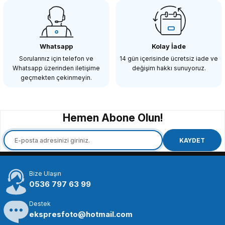
COMİCA
Comica CVM-SPX TRS Dişi TRRS Erkek Ses Dönüşücü Kablo
Whatsapp
Kolay İade
Sorularınız için telefon ve
14 gün içerisinde ücretsiz iade ve
Whatsapp üzerinden iletişime
değişim hakkı sunuyoruz.
295,94 TL
geçmekten çekinmeyin.
SEPETE EKLE
Hemen Abone Olun!
COMİCA
Comica CVM-DL-CPX 3.5mm TRS-TRS Ses Çıkış Kablosu
KAYDET
Bize Ulaşın
834,90 TL
0536 797 63 99
Destek
SEPETE EKLE
ekspresfoto@hotmail.com