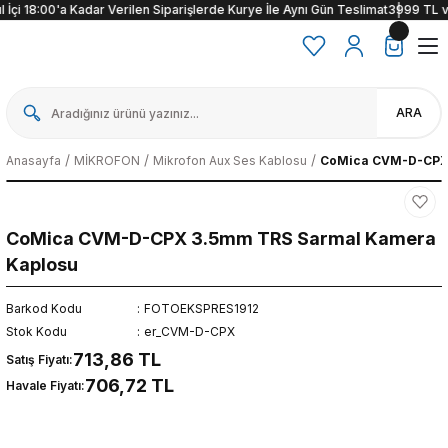
İçi 18:00'a Kadar Verilen Siparişlerde Kurye İle Aynı Gün Teslimat
3999 TL ve ü
ARA
Anasayfa
MİKROFON
Mikrofon Aux Ses Kablosu
CoMica CVM-D-CPX 
CoMica CVM-D-CPX 3.5mm TRS Sarmal Kamera
Kaplosu
Barkod Kodu
FOTOEKSPRES1912
Stok Kodu
er_CVM-D-CPX
713,86 TL
Satış Fiyatı:
706,72 TL
Havale Fiyatı: