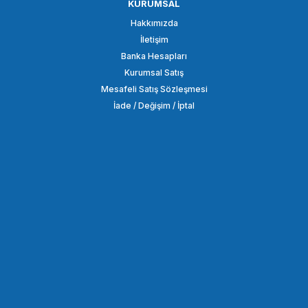
KURUMSAL
COMİCA
Hakkımızda
Comica CVM-D-UC II 3.5mm TRS USB-C Ses Çıkış Mikrofon Kablosu
İletişim
Banka Hesapları
Kurumsal Satış
1.307,86 TL
Mesafeli Satış Sözleşmesi
İade / Değişim / İptal
SEPETE EKLE
COMİCA
Comica CVM-D-MI 3.5mm TRS LİGHTNİNG Ses Çıkış Mikrofon Kablosu
2.143,94 TL
SEPETE EKLE