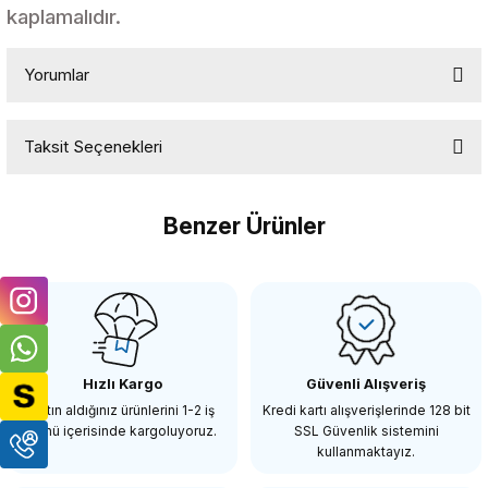
kaplamalıdır.
Yorumlar
Taksit Seçenekleri
Bu ürüne ilk yorumu siz yapın!
Benzer Ürünler
Yorum Yaz
COMİCA
CoMica CVM-D-SPX 3.5mm TRS TRRS Akıllı Telefefonlar için Kaplo
Hızlı Kargo
Güvenli Alışveriş
471,90 TL
Satın aldığınız ürünlerini 1-2 iş
Kredi kartı alışverişlerinde 128 bit
günü içerisinde kargoluyoruz.
SSL Güvenlik sistemini
kullanmaktayız.
SEPETE EKLE