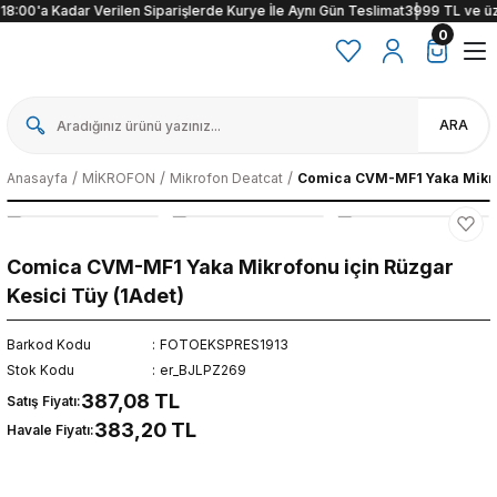
18:00'a Kadar Verilen Siparişlerde Kurye İle Aynı Gün Teslimat
3999 TL ve üzeri
0
ARA
Anasayfa
MİKROFON
Mikrofon Deatcat
Comica CVM-MF1 Yaka Mikrof
Comica CVM-MF1 Yaka Mikrofonu için Rüzgar
Kesici Tüy (1Adet)
Barkod Kodu
FOTOEKSPRES1913
Stok Kodu
er_BJLPZ269
387,08 TL
Satış Fiyatı:
383,20 TL
Havale Fiyatı: