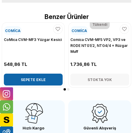
Benzer Ürünler
Yorum Yaz
Tükendi
COMİCA
COMİCA
CoMica CVM-MF3 Yüzgar Kesici
Comica CVM-MF5 VP2, VP3 ve
RODE NTG1/2, NTG4/4 + Rüzgar
Muff
548,86 TL
1.736,86 TL
SEPETE EKLE
STOKTA YOK
Hızlı Kargo
Güvenli Alışveriş