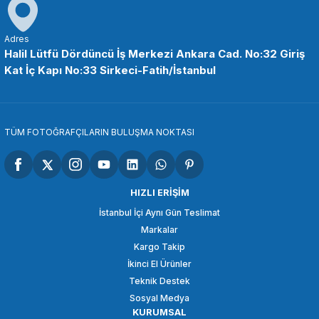
OEM
OEM Marka GP01 Aksiyon Kamera Bağlantı Aparatı
Adres
Halil Lütfü Dördüncü İş Merkezi Ankara Cad. No:32 Giriş
Kat İç Kapı No:33 Sirkeci-Fatih/İstanbul
121,32 TL
SEPETE EKLE
TÜM FOTOĞRAFÇILARIN BULUŞMA NOKTASI
COMİCA
Comica CVM-WM100H Röportaj EL Mikrofonu
HIZLI ERİŞİM
İstanbul İçi Aynı Gün Teslimat
Markalar
9.898,94 TL
Kargo Takip
İkinci El Ürünler
SEPETE EKLE
Teknik Destek
Sosyal Medya
KURUMSAL
COMİCA