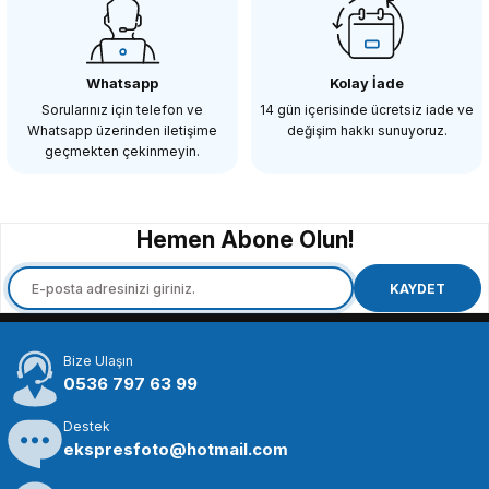
COMİCA
Comica CVM-WM200TX 96 Kanal 120m Yaka Vericisi Mikrofon
Whatsapp
Kolay İade
Sorularınız için telefon ve
14 gün içerisinde ücretsiz iade ve
Whatsapp üzerinden iletişime
değişim hakkı sunuyoruz.
2.198,86 TL
geçmekten çekinmeyin.
SEPETE EKLE
Hemen Abone Olun!
COMİCA
Comica CVM-WM100 Kablosuz Yaka Mikrofonu
KAYDET
Bize Ulaşın
3.573,90 TL
0536 797 63 99
Destek
SEPETE EKLE
ekspresfoto@hotmail.com