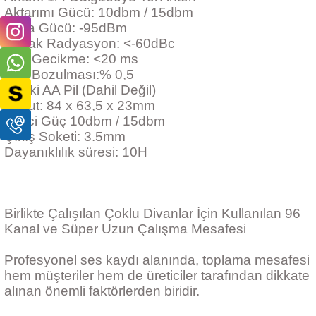
Aktarımı Gücü: 10dbm / 15dbm
Alma Gücü: -95dBm
Kaçak Radyasyon: <-60dBc
Ses Gecikme: <20 ms
Ses Bozulması:% 0,5
Pil: İki AA Pil (Dahil Değil)
Boyut: 84 x 63,5 x 23mm
Verici Güç 10dbm / 15dbm
Çıkış Soketi: 3.5mm
Dayanıklılık süresi: 10H
Birlikte Çalışılan Çoklu Divanlar İçin Kullanılan 96
Kanal ve Süper Uzun Çalışma Mesafesi
Profesyonel ses kaydı alanında, toplama mesafesi
hem müşteriler hem de üreticiler tarafından dikkate
alınan önemli faktörlerden biridir.