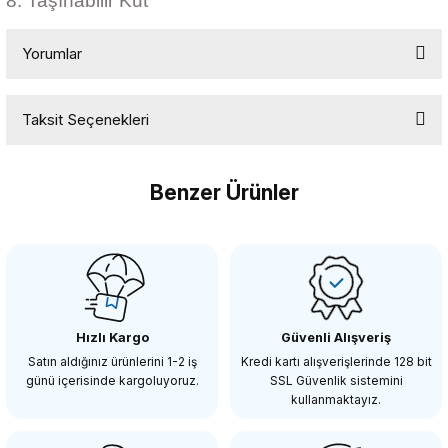
8. Taşınabilir Kut
Yorumlar
Taksit Seçenekleri
Bu ürüne ilk yorumu siz yapın!
Benzer Ürünler
Yorum Yaz
COMİCA
Comica CVM-WM200C Tekli Yaka Mikrofonu
Hızlı Kargo
Güvenli Alışveriş
5.498,86 TL
Satın aldığınız ürünlerini 1-2 iş
Kredi kartı alışverişlerinde 128 bit
günü içerisinde kargoluyoruz.
SSL Güvenlik sistemini
kullanmaktayız.
SEPETE EKLE