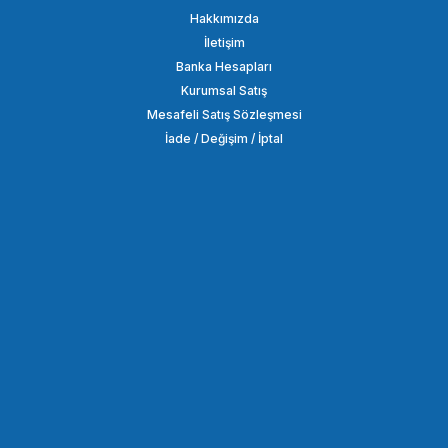
Hakkımızda
Comica CVM-WM100 Plus Çift Kişilik Yaka Mikrofonu
İletişim
Banka Hesapları
Kurumsal Satış
3.848,86 TL
Mesafeli Satış Sözleşmesi
İade / Değişim / İptal
SEPETE EKLE
COMİCA
CoMica CVM-MT06 Osmo Pocket Mikrofonu
680,86 TL
SEPETE EKLE
COMİCA