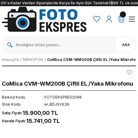
0'a Kadar Verilen Siparişlerde Kurye İle Aynı Gün Teslimat
3999 TL ve üzeri alı
ARA
Anasayfa
MİKROFON
CoMica CVM-WM200B Çiftli EL /Yaka Mikrofo
CoMica CVM-WM200B Çiftli EL /Yaka Mikrofonu
Barkod Kodu
FOTOEKSPRES2098
Stok Kodu
er_BDJSVX39
15.900,00 TL
Satış Fiyatı:
15.741,00 TL
Havale Fiyatı: