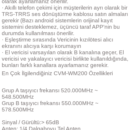
olarak ayarlamaniz önerilir.
· Akıllı telefon çekimi için müşterilerin ayrı olarak bir
TRS-TRRS ses dönüştürme kablosu satın almaları
gerekir (Bazı android sistemlerin orijinal kayıt
sistemini desteklemez, üçüncü taraf APP'nin bu
durumda kullanılması önerilir.
· Eşleştirme sırasında Vericinin kızılötesi alıcı
ekranını alıcıya karşı korumayın
· El vericisi varsayılan olarak B kanalına geçer, El
vericisi ve yakalayıcı vericisi birlikte kullanıldığında,
bunları farklı kanallara ayarlamanız gerekir.
En Çok İlgilendiğiniz CVM-WM200 Özellikleri
Grup A taşıyıcı frekansı 520.000MHz ~
548.500MHz
Grup B taşıyıcı frekansı 550.000MHz ~
578.500MHz
Sinyal / Gürültü:> 65dB
Anten: 1/4 Dalgaboyu Tel Anten