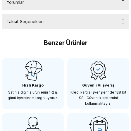
Yorumlar
Taksit Seçenekleri
Bu ürüne ilk yorumu siz yapın!
Benzer Ürünler
Yorum Yaz
COMİCA
Comica CVM-WM200TX 96 Kanal 120m Yaka Vericisi Mikrofon
Hızlı Kargo
Güvenli Alışveriş
2.198,86 TL
Satın aldığınız ürünlerini 1-2 iş
Kredi kartı alışverişlerinde 128 bit
günü içerisinde kargoluyoruz.
SSL Güvenlik sistemini
kullanmaktayız.
SEPETE EKLE
COMİCA
Comica CVM-WM100 Kablosuz Yaka Mikrofonu