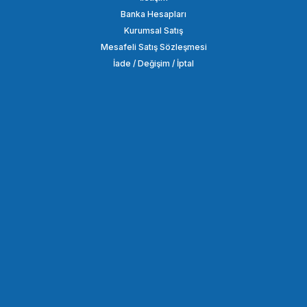
Banka Hesapları
Kurumsal Satış
3.298,94 TL
Mesafeli Satış Sözleşmesi
İade / Değişim / İptal
SEPETE EKLE
COMİCA
Comica BoomX-U U2 Mini ikili Yaka Mikrofonu
4.398,90 TL
SEPETE EKLE
COMİCA
Comica BoomX-U U1 Mini Tekli Yaka Röportaj Mikrofonu