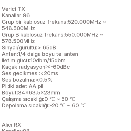
Verici TX
Kanallar 96
Grup bir kablosuz frekans:520.000MHz ~
548.500MHz
Grup B kablosuz frekans:550.000MHz ~
578.500MHz
Sinyal/gürültü:> 65dB
Anten:1/4 dalga boyu tel anten
Iletim gücü:10dbm/15dbm
Kaçak radyasyon:<-60dBc
Ses gecikmesi:<20ms
Ses bozulma:<0.5%
Pil:iki adet AA pil
Boyut:84x63.5x23mm
Çalışma sıcaklığı:0 ℃ ~ 50 ℃
Depolama sıcaklığı:-20 ℃ ~ 60 ℃
Alıcı RX