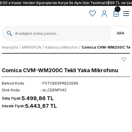
00'a Kadar Verilen Siparişlerde Kurye İle Aynı Gün Teslimat
3999 TL ve üzeri al
ARA
Anasayfa
MİKROFON
Kablosuz Mikrofon
Comica CVM-WM200C Tekl
Comica CVM-WM200C Tekli Yaka Mikrofonu
Barkod Kodu
FOTOEKSPRES2099
Stok Kodu
er_CDENPVX2
5.498,86 TL
Satış Fiyatı:
5.443,87 TL
Havale Fiyatı: