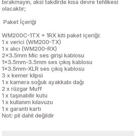
bırakmayın, aksi takdirde kısa devre tehlikesi
olacaktır;
Paket İçeriği
WM200C-1TX + 1RX kiti paket içeriği:
1 x verici (WM200-TX)
1 x alıcı (WM200-RX)
2x3.5mm Mic ses girişi kablosu
1x3.5mm-3.5mm ses çıkış kablosu
1x3.5mm-XLR ses çıkış kablosu
3 x kemer klipsi
1 x kamera soğuk ayakkabı dağı
2 x rüzgar Muff
1 x taşınabilir kutu
1 x kullanım kılavuzu
1 x garanti kartı
Not: pil dahil değildir