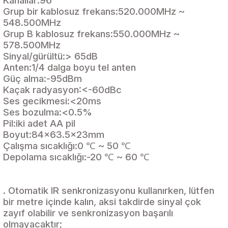
Kanallar:96
Grup bir kablosuz frekans:520.000MHz ~
548.500MHz
Grup B kablosuz frekans:550.000MHz ~
578.500MHz
Sinyal/gürültü:> 65dB
Anten:1/4 dalga boyu tel anten
Güç alma:-95dBm
Kaçak radyasyon:<-60dBc
Ses gecikmesi:<20ms
Ses bozulma:<0.5%
Pil:iki adet AA pil
Boyut:84x63.5x23mm
Çalışma sıcaklığı:0 ℃ ~ 50 ℃
Depolama sıcaklığı:-20 ℃ ~ 60 ℃
. Otomatik IR senkronizasyonu kullanırken, lütfen
bir metre içinde kalın, aksi takdirde sinyal çok
zayıf olabilir ve senkronizasyon başarılı
olmayacaktır;