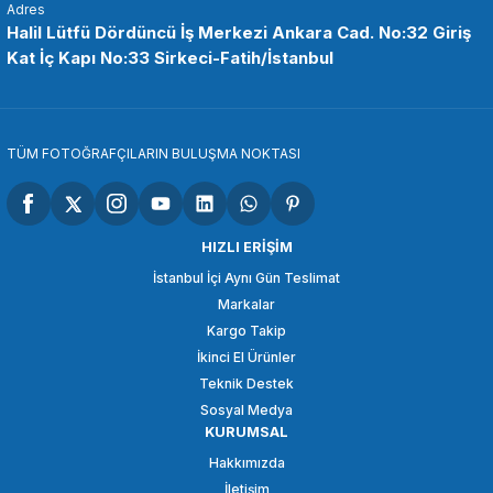
Adres
Halil Lütfü Dördüncü İş Merkezi Ankara Cad. No:32 Giriş
Kat İç Kapı No:33 Sirkeci-Fatih/İstanbul
3.848,86 TL
SEPETE EKLE
TÜM FOTOĞRAFÇILARIN BULUŞMA NOKTASI
COMİCA
Comica CVM-WS60 Combo Kamera ve Telefon Mikrofonu
HIZLI ERİŞİM
İstanbul İçi Aynı Gün Teslimat
Markalar
3.298,94 TL
Kargo Takip
İkinci El Ürünler
SEPETE EKLE
Teknik Destek
Sosyal Medya
KURUMSAL
COMİCA
Hakkımızda
Comica BoomX-D D1 Tek Kişilik Dijital Kablosuz Mikrofon
İletişim