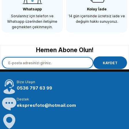
Whatsapp
Kolay İade
Sorularınız için telefon ve
14 gün içerisinde ücretsiz iade ve
Whatsapp üzerinden iletişime
değişim hakkı sunuyoruz.
3.573,90 TL
geçmekten çekinmeyin.
SEPETE EKLE
Hemen Abone Olun!
COMİCA
Comica CVM-WM100H Röportaj EL Mikrofonu
KAYDET
Bize Ulaşın
9.898,94 TL
0536 797 63 99
Destek
SEPETE EKLE
ekspresfoto@hotmail.com
COMİCA
Comica CVM-WM100 Plus Çift Kişilik Yaka Mikrofonu