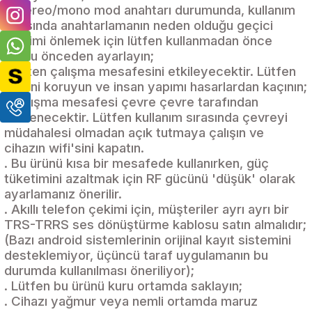
. Stereo/mono mod anahtarı durumunda, kullanım
sırasında anahtarlamanın neden olduğu geçici
girişimi önlemek için lütfen kullanmadan önce
modu önceden ayarlayın;
. Anten çalışma mesafesini etkileyecektir. Lütfen
anteni koruyun ve insan yapımı hasarlardan kaçının;
. Çalışma mesafesi çevre çevre tarafından
etkilenecektir. Lütfen kullanım sırasında çevreyi
müdahalesi olmadan açık tutmaya çalışın ve
cihazın wifi'sini kapatın.
. Bu ürünü kısa bir mesafede kullanırken, güç
tüketimini azaltmak için RF gücünü 'düşük' olarak
ayarlamanız önerilir.
. Akıllı telefon çekimi için, müşteriler ayrı ayrı bir
TRS-TRRS ses dönüştürme kablosu satın almalıdır;
(Bazı android sistemlerinin orijinal kayıt sistemini
desteklemiyor, üçüncü taraf uygulamanın bu
durumda kullanılması öneriliyor);
. Lütfen bu ürünü kuru ortamda saklayın;
. Cihazı yağmur veya nemli ortamda maruz