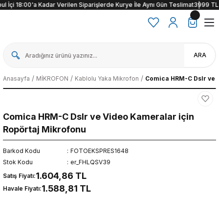
l İçi 18:00'a Kadar Verilen Siparişlerde Kurye İle Aynı Gün Teslimat
3999 TL ve
ARA
Anasayfa
MİKROFON
Kablolu Yaka Mikrofon
Comica HRM-C Dslr ve V
Comica HRM-C Dslr ve Video Kameralar için
Ropörtaj Mikrofonu
Barkod Kodu
FOTOEKSPRES1648
Stok Kodu
er_FHLQSV39
1.604,86 TL
Satış Fiyatı:
1.588,81 TL
Havale Fiyatı: