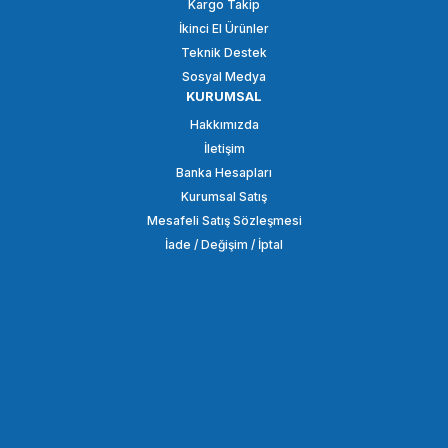
Kargo Takip
İkinci El Ürünler
SEPETE EKLE
Teknik Destek
Sosyal Medya
KURUMSAL
ANDOER
Hakkımızda
Andoer AD-M1 Çok Yönlü Kondansatör Yaka Mikrofonu
İletişim
Banka Hesapları
Kurumsal Satış
479,51 TL
Mesafeli Satış Sözleşmesi
İade / Değişim / İptal
SEPETE EKLE
Tükendi
COMİCA
Comica CVM-V01SP Akıllı Telefon İçin Yaka Mikrofonu
218,86 TL