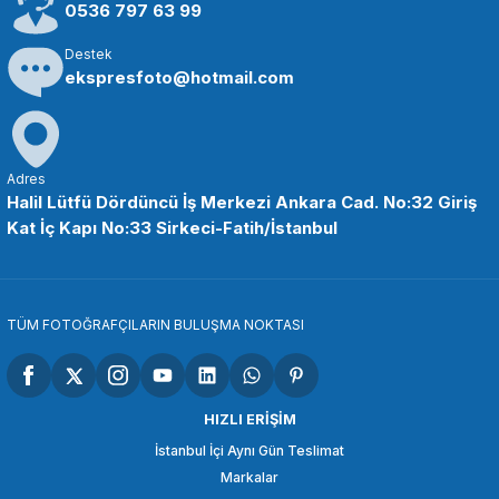
2.645,98 TL
0536 797 63 99
Destek
SEPETE EKLE
ekspresfoto@hotmail.com
COMİCA
Comica HRM-S Akıllı Telefonlar için Mikrofon
Adres
Halil Lütfü Dördüncü İş Merkezi Ankara Cad. No:32 Giriş
Kat İç Kapı No:33 Sirkeci-Fatih/İstanbul
3.298,94 TL
SEPETE EKLE
TÜM FOTOĞRAFÇILARIN BULUŞMA NOKTASI
ANDOER
Andoer EY-511B Çok Yönlü Kondansatör Kulaklıklı Yaka Mikrofonu
HIZLI ERİŞİM
İstanbul İçi Aynı Gün Teslimat
Markalar
242,64 TL