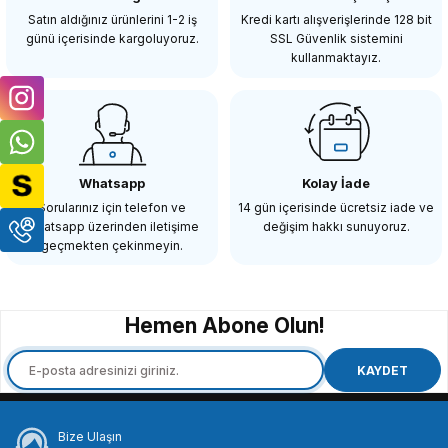
218,86 TL
Satın aldığınız ürünlerini 1-2 iş
Kredi kartı alışverişlerinde 128 bit
günü içerisinde kargoluyoruz.
SSL Güvenlik sistemini
kullanmaktayız.
SEPETE EKLE
COMİCA
Comica CVM-D02 Çiftli Yaka Mikrofonu (2.50mt)
Whatsapp
Kolay İade
Sorularınız için telefon ve
14 gün içerisinde ücretsiz iade ve
Whatsapp üzerinden iletişime
değişim hakkı sunuyoruz.
1.686,96 TL
geçmekten çekinmeyin.
SEPETE EKLE
Hemen Abone Olun!
COMİCA
Comica CVM-M-02 Yaka Mikrofonu Sony için
KAYDET
Bize Ulaşın