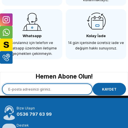
SEPETE EKLE
Tükendi
COMMLİTE
Commlite CM-EF-EOSM Canon Lens Montaj Adaptörü
Whatsapp
Kolay İade
Sorularınız için telefon ve
14 gün içerisinde ücretsiz iade ve
Whatsapp üzerinden iletişime
değişim hakkı sunuyoruz.
1.838,21 TL
geçmekten çekinmeyin.
STOKTA YOK
Hemen Abone Olun!
KAYDET
Bize Ulaşın
0536 797 63 99
Destek