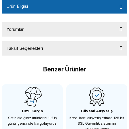
Ürün Bilgisi
Yorumlar
Taksit Seçenekleri
Bu ürüne ilk yorumu siz yapın!
Benzer Ürünler
Yorum Yaz
COMMLİTE
Commlite CM-NF-MFT Nikon F Lens M4 /M3 Kameralar için Lens Montaj 
Hızlı Kargo
Güvenli Alışveriş
1.398,09 TL
Satın aldığınız ürünlerini 1-2 iş
Kredi kartı alışverişlerinde 128 bit
günü içerisinde kargoluyoruz.
SSL Güvenlik sistemini
kullanmaktayız.