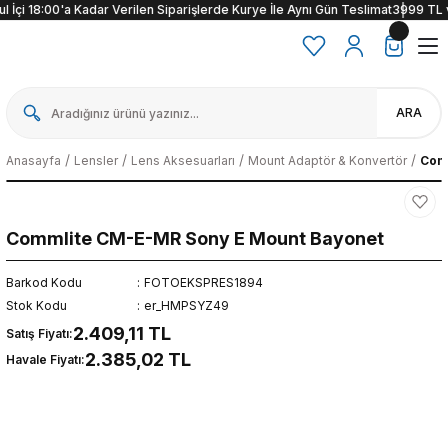
 İçi 18:00'a Kadar Verilen Siparişlerde Kurye İle Aynı Gün Teslimat
3999 TL ve 
ARA
Anasayfa
Lensler
Lens Aksesuarları
Mount Adaptör & Konvertör
Com
Commlite CM-E-MR Sony E Mount Bayonet
Barkod Kodu
FOTOEKSPRES1894
Stok Kodu
er_HMPSYZ49
2.409,11 TL
Satış Fiyatı:
2.385,02 TL
Havale Fiyatı: