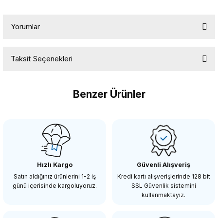
Yorumlar
Taksit Seçenekleri
Bu ürüne ilk yorumu siz yapın!
Benzer Ürünler
Yorum Yaz
Yeni
DJI Mini 5 Pro Fly More Combo (RC-N3)
Hızlı Kargo
Güvenli Alışveriş
70.918,80 TL
Satın aldığınız ürünlerini 1-2 iş
Kredi kartı alışverişlerinde 128 bit
günü içerisinde kargoluyoruz.
SSL Güvenlik sistemini
kullanmaktayız.
SEPETE EKLE