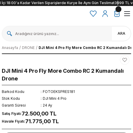
İçi 18:00'a Kadar Verilen Siparişlerde Kurye İle Aynı Gün Teslimat
3999 TL ve ü
ARA
Anasayfa
DRONE
DJI Mini 4 Pro Fly More Combo RC 2 Kumandalı D
DJI Mini 4 Pro Fly More Combo RC 2 Kumandalı
Drone
Barkod Kodu
FOTOEKSPRES181
Stok Kodu
DJI Mini 4 Pro
Garanti Süresi
24 Ay
72.500,00 TL
Satış Fiyatı:
71.775,00 TL
Havale Fiyatı: