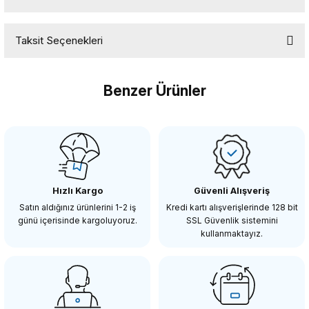
EMOLUX ND Filtre Kesesi
Taksit Seçenekleri
Bu ürüne ilk yorumu siz yapın!
Benzer Ürünler
Yorum Yaz
Yophy
Yophy 72mm VND2-400 Variable ND Filtre 1-8 Stop
Hızlı Kargo
Güvenli Alışveriş
3.955,00 TL
Satın aldığınız ürünlerini 1-2 iş
Kredi kartı alışverişlerinde 128 bit
günü içerisinde kargoluyoruz.
SSL Güvenlik sistemini
kullanmaktayız.
SEPETE EKLE
Emolux
Emolux 52mm Nd Fıltre 2-8 F/stop Varıable