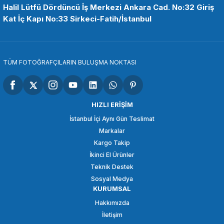
Halil Lütfü Dördüncü İş Merkezi Ankara Cad. No:32 Giriş
Kat İç Kapı No:33 Sirkeci-Fatih/İstanbul
2.900,00 TL
SEPETE EKLE
TÜM FOTOĞRAFÇILARIN BULUŞMA NOKTASI
Emolux
Emolux 58MM Nd Fıltre 2-8 F/stop Varıable Filtre
HIZLI ERİŞİM
İstanbul İçi Aynı Gün Teslimat
Markalar
2.850,00 TL
Kargo Takip
İkinci El Ürünler
SEPETE EKLE
Teknik Destek
Sosyal Medya
KURUMSAL
Kase
Hakkımızda
KASE AGC Variable ND 1.5-10 49mm Filtre
İletişim