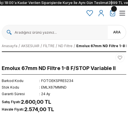
i 18:00'a Kadar Verilen Siparişlerde Kurye İle Aynı Gün Teslimat
3999 TL ve üze
ARA
Anasayfa
AKSESUAR
FİLTRE
ND Filtre
Emolux 67mm ND Filtre 1-8 F
Emolux 67mm ND Filtre 1-8 F/STOP Variable II
Barkod Kodu
FOTOEKSPRES234
Stok Kodu
EMLX67MMND
Garanti Süresi
24 Ay
2.600,00 TL
Satış Fiyatı:
2.574,00 TL
Havale Fiyatı: