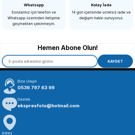
Whatsapp
Kolay İade
Sorularınız için telefon ve
14 gün içerisinde ücretsiz iade ve
Whatsapp üzerinden iletişime
değişim hakkı sunuyoruz.
2.600,00 TL
geçmekten çekinmeyin.
SEPETE EKLE
Hemen Abone Olun!
Emolux
EMOLUX ND FILTRE 2-8 F/STOP VARIABLE 62 MM
KAYDET
Bize Ulaşın
1.579,00 TL
0536 797 63 99
Destek
SEPETE EKLE
ekspresfoto@hotmail.com
Emolux
Emolux 55mm ND Filtre 2-8 F/STOP Variable II
Adres