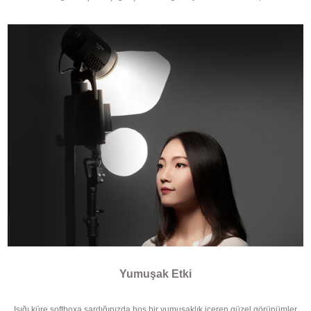
Yumuşak Etki
Işığı küre softboxa sardığınızda hoş bir yumuşaklık içeren güzel görünümler