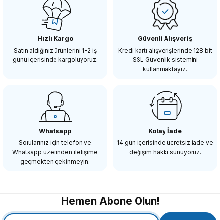
Andoer DL150 (150watt) Video Çekim Işığı
Hızlı Kargo
Güvenli Alışveriş
9.630,67 TL
Satın aldığınız ürünlerini 1-2 iş
Kredi kartı alışverişlerinde 128 bit
günü içerisinde kargoluyoruz.
SSL Güvenlik sistemini
kullanmaktayız.
SEPETE EKLE
SHUN YI
SHUN YI KY-BK0811 150Watt Beyaz Video Işığı
Whatsapp
Kolay İade
Sorularınız için telefon ve
14 gün içerisinde ücretsiz iade ve
Whatsapp üzerinden iletişime
değişim hakkı sunuyoruz.
5.297,73 TL
geçmekten çekinmeyin.
SEPETE EKLE
Hemen Abone Olun!
SMALLRİG