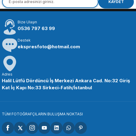
SmallRig 3618 RC 220D Beyaz Video Işığı
KAYDET
Bize Ulaşın
18.148,94 TL
0536 797 63 99
Destek
SEPETE EKLE
ekspresfoto@hotmail.com
SMALLRİG
SmallRig 3980 RC 350 / RC 450 COB LED Video Işığı Kontrol Paneli
Adres
Halil Lütfü Dördüncü İş Merkezi Ankara Cad. No:32 Giriş
Kat İç Kapı No:33 Sirkeci-Fatih/İstanbul
3.111,90 TL
SEPETE EKLE
TÜM FOTOĞRAFÇILARIN BULUŞMA NOKTASI
SMALLRİG
SmallRig 3961 RC 350D COB LED Beyaz Video Işığı