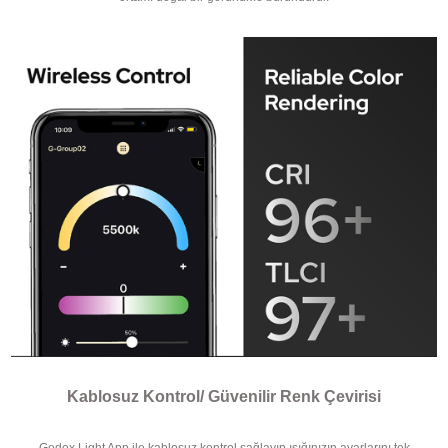
Kablosuz Kontrol/ Güvenilir Renk Çevirisi
Godox Light App ile kablosuz kontrol sağlayıp ışığınızın ayarlarını tek