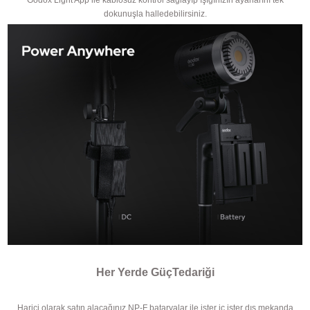
dokunuşla halledebilirsiniz.
Her Yerde GüçTedariği
Harici olarak satın alacağınız NP-F bataryalar ile ister iç ister dış mekanda