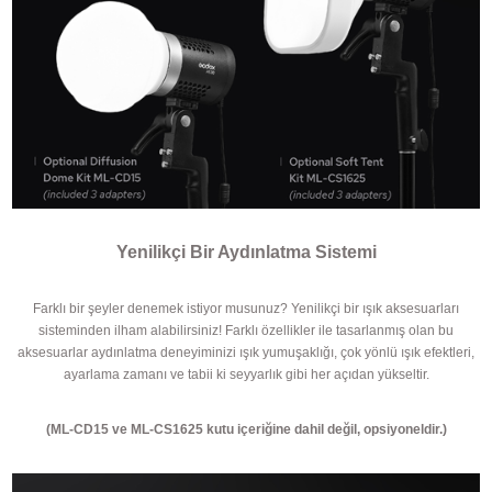
Yenilikçi Bir Aydınlatma Sistemi
Farklı bir şeyler denemek istiyor musunuz? Yenilikçi bir ışık aksesuarları
sisteminden ilham alabilirsiniz! Farklı özellikler ile tasarlanmış olan bu
aksesuarlar aydınlatma deneyiminizi ışık yumuşaklığı, çok yönlü ışık efektleri,
ayarlama zamanı ve tabii ki seyyarlık gibi her açıdan yükseltir.
(ML-CD15 ve ML-CS1625 kutu içeriğine dahil değil, opsiyoneldir.)