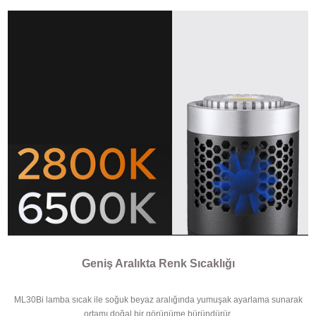
Geniş Aralıkta Renk Sıcaklığı
ML30Bi lamba sıcak ile soğuk beyaz aralığında yumuşak ayarlama sunarak
ortamı doğal bir görünüme büründürür.