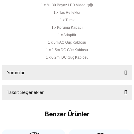
1 x ML30 Beyaz LED Video Işığı
1 x Tas Reflektör
1 x Tutak
1 x Koruma Kapağı
1 x Adaptör
1 x 5m AC Güç Kablosu
1 x 1.5m DC Güç Kablosu
1 x 0.2m DC Güç Kablosu
Yorumlar
Taksit Seçenekleri
Bu ürüne ilk yorumu siz yapın!
Benzer Ürünler
Yorum Yaz
ANDOER