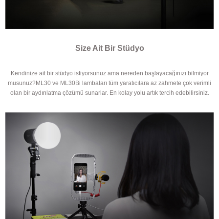
Size Ait Bir Stüdyo
Kendinize ait bir stüdyo istiyorsunuz ama nereden başlayacağınızı bilmiyor
musunuz?ML30 ve ML30Bi lambaları tüm yaratıcılara az zahmete çok verimli
olan bir aydınlatma çözümü sunarlar. En kolay yolu artık tercih edebilirsiniz.