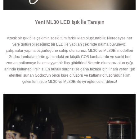
Yeni ML30 LED Işık İle Tanışın
Azıcık bir ışık bile çekiminizdeki tüm farklılıkları oluşturabilir. Neredeyse her
yere götürebileceğiniz bir LED ile yapılan çekimde daima büyüleyici
çalışmalar yapma özgürlüğüne sahip olursunuz. ML30 ve ML30Bi modelleri
Godox lambaları ürün gamındaki en küçük COB lambalardır ve sanki her
zaman patlamaya hazır seyyar bir flaş gibidirler! Nerede olursanız olun ışığı
anında kullanabilirsiniz. En büyük sürpriz ise daha fazlası için ilham veren ışık
efektleri sunan Godox'un öncü küre difüzörü ve katlanır difüzörüdür. Film
çekimlerinizde ML30 ve ML30Bi ile iyi eğlenceler dileriz!