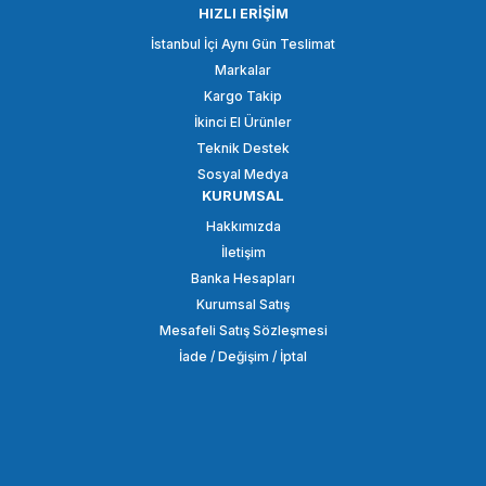
HIZLI ERİŞİM
İstanbul İçi Aynı Gün Teslimat
Markalar
24.748,94 TL
Kargo Takip
İkinci El Ürünler
SEPETE EKLE
Teknik Destek
Sosyal Medya
KURUMSAL
SMALLRİG
Hakkımızda
SmallRig 3971 RC 450D COB LED Beyaz Video Işığı
İletişim
Banka Hesapları
Kurumsal Satış
29.148,90 TL
Mesafeli Satış Sözleşmesi
İade / Değişim / İptal
SEPETE EKLE
SMALLRİG
SmallRig 3976 RC 450Bİ COB LED Bi Color Video Işığı