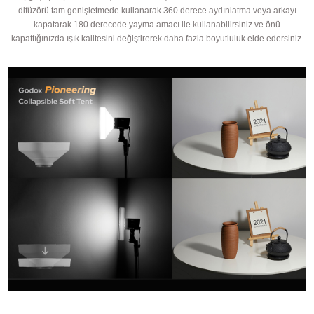
difüzörü tam genişletmede kullanarak 360 derece aydınlatma veya arkayı
kapatarak 180 derecede yayma amacı ile kullanabilirsiniz ve önü
kapattığınızda ışık kalitesini değiştirerek daha fazla boyutluluk elde edersiniz.