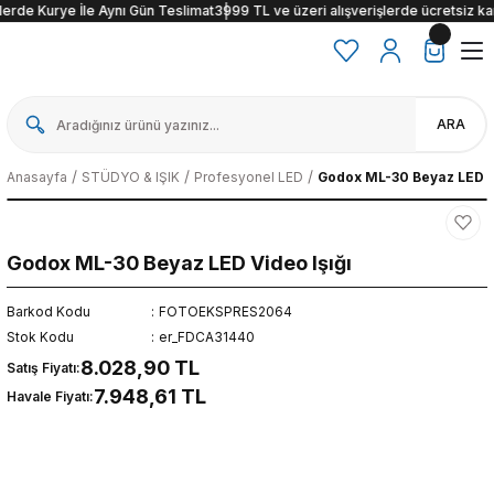
 Aynı Gün Teslimat
3999 TL ve üzeri alışverişlerde ücretsiz kargo
İstanbul İçi 
ARA
Anasayfa
STÜDYO & IŞIK
Profesyonel LED
Godox ML-30 Beyaz LED V
Godox ML-30 Beyaz LED Video Işığı
Barkod Kodu
FOTOEKSPRES2064
Stok Kodu
er_FDCA31440
8.028,90 TL
Satış Fiyatı:
7.948,61 TL
Havale Fiyatı: