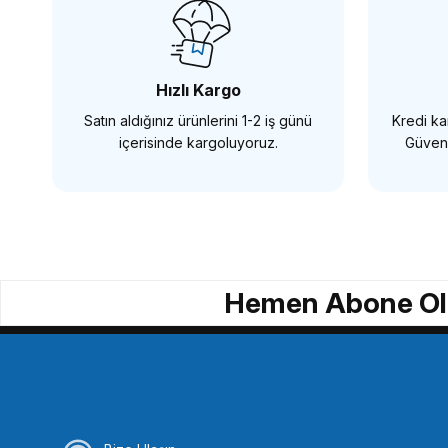
242,64 TL
242,64 TL
Hızlı Kargo
Satın aldığınız ürünlerini 1-2 iş günü
Kredi kar
SEPETE EKLE
SEPETE EKLE
içerisinde kargoluyoruz.
Güvenl
Tükendi
COMMLİTE
GREEN
Commlite 94mm UV Filtre
Green 43mm UV Fi
Hemen Abone Ol
1.201,67 TL
220,59 TL
SEPETE EKLE
STOKTA YOK