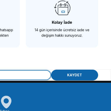
242,64 TL
Kolay İade
 Whatsapp
14 gün içerisinde ücretsiz iade ve
SEPETE EKLE
mekten
değişim hakkı sunuyoruz.
KAYDET