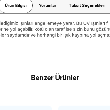
Ürün Bilgisi
Yorumlar
Taksit Seçenekleri
ediğimiz ışınları engellemeye yarar. Bu UV ışınları
rine yol açabilir, kötü olan taraf ise sizin bunu göz
treler saydamdır ve herhangi bir ışık kaybına yol açmaz
Bu ürüne ilk yorumu siz yapın!
Benzer Ürünler
Yorum Yaz
COMMLİTE
GREEN
Commlite 52mm UV Filtre
Green 62mm UV Filt