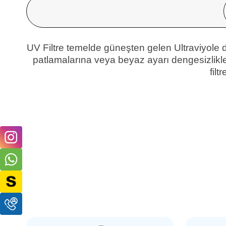
UV Filtr
e
temelde güneşten gelen Ultraviyole d
patlamalarına veya beyaz ayarı dengesizlikle
fil
GREEN
GREEN
Green 30mm UV Filtre
Green 46mm UV Filtre