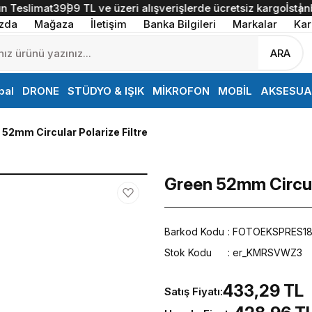
eslimat
3999 TL ve üzeri alışverişlerde ücretsiz kargo
İstanbul 
zda
Mağaza
İletişim
Banka Bilgileri
Markalar
Kar
ARA
bal
DRONE
STÜDYO & IŞIK
MİKROFON
MOBİL
AKSESUA
52mm Circular Polarize Filtre
Green 52mm Circula
Barkod Kodu
FOTOEKSPRES1
Stok Kodu
er_KMRSVWZ3
433,29 TL
Satış Fiyatı: