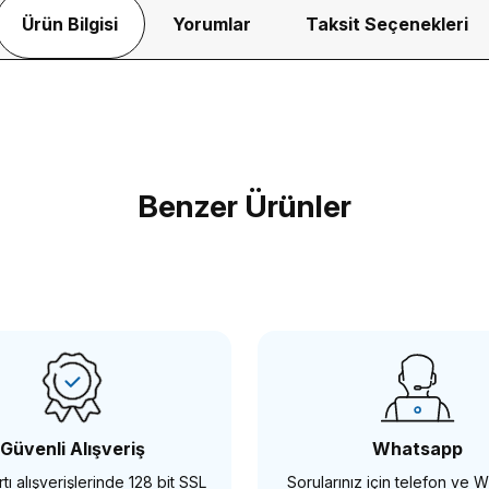
Ürün Bilgisi
Yorumlar
Taksit Seçenekleri
Bu ürüne ilk yorumu siz yapın!
Benzer Ürünler
Yorum Yaz
GREEN
mm Circular Polarize Filtre
Green 62mm Circular Polar
9 TL
433,29 TL
Güvenli Alışveriş
Whatsapp
tı alışverişlerinde 128 bit SSL
Sorularınız için telefon ve
SEPETE EKLE
SEPETE EKLE