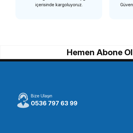
içerisinde kargoluyoruz.
Güvenl
GREEN
GREEN
Green 58mm Circular Polarize Filtre
Green 72
Hemen Abone Ol
433,29 TL
433,2
SEPETE EKLE
Tükendi
Bize Ulaşın
GREEN
GREEN
0536 797 63 99
Green 37mm Circular Polarize Filtre
Green 46