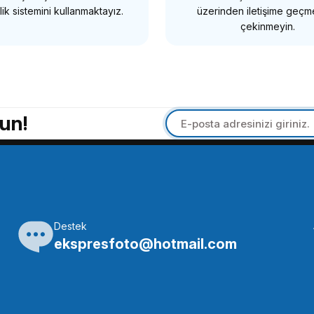
ik sistemini kullanmaktayız.
üzerinden iletişime geç
çekinmeyin.
GREEN
mm Circular Polarize Filtre
Green 86mm Circular Polar
un!
9 TL
722,16 TL
SEPETE EKLE
SEPETE EKLE
Tükendi
Tükendi
Destek
GREEN
ekspresfoto@hotmail.com
mm Circular Polarize Filtre
Green 30mm Circular Polar