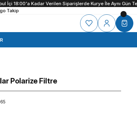
İçi 18:00'a Kadar Verilen Siparişlerde Kurye İle Aynı Gün Tesli
go Takip
R
r Polarize Filtre
865