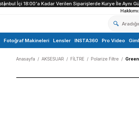
nbul İçi 18:00'a Kadar Verilen Siparişlerde Kurye İle Aynı Gün T
Hakkımı
Fotoğraf Makineleri
Lensler
INSTA360
Pro Video
Gim
Anasayfa
AKSESUAR
FİLTRE
Polarize Filtre
Green 