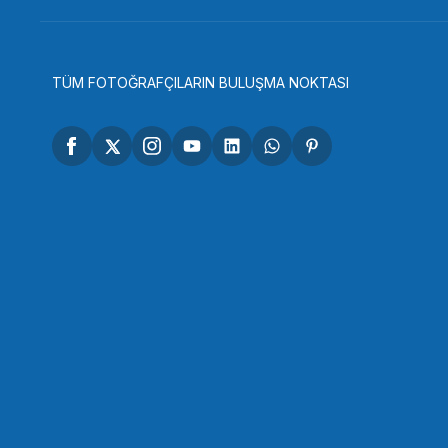
393,90 TL
393,9
STOKTA YOK
TÜM FOTOĞRAFÇILARIN BULUŞMA NOKTASI
Tükendi
GREEN
Green 43mm Circular Polarize Filtre
433,29 TL
STOKTA YOK