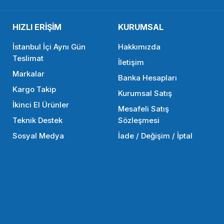
0 TL
393,90 TL
HIZLI ERİŞİM
KURUMSAL
STOKTA YOK
STOKTA YOK
İstanbul İçi Aynı Gün
Hakkımızda
Teslimat
İletişim
Markalar
Banka Hesapları
Kargo Takip
Kurumsal Satış
İkinci El Ürünler
Mesafeli Satış
Teknik Destek
Sözleşmesi
Sosyal Medya
İade / Değişim / İptal