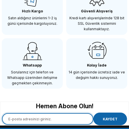
Hızlı Kargo
Güvenli Alışveriş
40.350,00 TL
Satın aldığınız ürünlerini 1-2 iş
Kredi kartı alışverişlerinde 128 bit
günü içerisinde kargoluyoruz.
SSL Güvenlik sistemini
kullanmaktayız.
SEPETE EKLE
Insta360
Insta360
Insta360 X4 Premium Lens Guards
Insta360 X3 Dive Case
Whatsapp
Kolay İade
Sorularınız için telefon ve
14 gün içerisinde ücretsiz iade ve
Whatsapp üzerinden iletişime
değişim hakkı sunuyoruz.
4.100,00 TL
5.950,00 TL
geçmekten çekinmeyin.
SEPETE EKLE
SEPETE EKLE
Hemen Abone Olun!
Insta360
Insta360 GPS Preview Remote with Built-In Mic
KAYDET