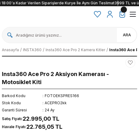
8:00'a Kadar Verilen Siparişlerde Kurye İle Aynı Gün Teslimat
3999 TL ve üzeri
ARA
Anasayfa
INSTA360
Insta360 Ace Pro 2 Kamera Kitler
Insta360 Ace Pr
Insta360 Ace Pro 2 Aksiyon Kamerası -
Motosiklet Kiti
Barkod Kodu
FOTOEKSPRES166
Stok Kodu
ACEPRO2kk
Garanti Süresi
24 Ay
22.995,00 TL
Satış Fiyatı:
22.765,05 TL
Havale Fiyatı: