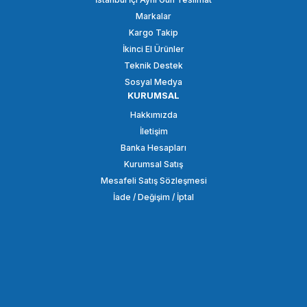
Markalar
4.825,00 TL
Kargo Takip
İkinci El Ürünler
SEPETE EKLE
Teknik Destek
Sosyal Medya
KURUMSAL
Insta360
Hakkımızda
Insta360 Ace Pro 2 Classic Leather Case
İletişim
Banka Hesapları
Kurumsal Satış
2.875,00 TL
Mesafeli Satış Sözleşmesi
İade / Değişim / İptal
SEPETE EKLE
Insta360
Insta360 Ace Pro 2 için Klasik Deri Kılıf