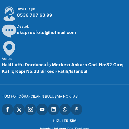
Bize Ulaşın
11.750,00 TL
0536 797 63 99
Destek
SEPETE EKLE
ekspresfoto@hotmail.com
Insta360
Insta360 Ace Series Flip Screen Hood
Adres
Halil Lütfü Dördüncü İş Merkezi Ankara Cad. No:32 Giriş
Kat İç Kapı No:33 Sirkeci-Fatih/İstanbul
2.399,00 TL
SEPETE EKLE
TÜM FOTOĞRAFÇILARIN BULUŞMA NOKTASI
Insta360
Insta360 Ace Pro 2 Cep Yazıcısı
HIZLI ERİŞİM
İstanbul İçi Aynı Gün Teslimat