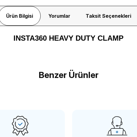
Ürün Bilgisi
Yorumlar
Taksit Seçenekleri
INSTA360 HEAVY DUTY CLAMP
Bu ürüne ilk yorumu siz yapın!
Benzer Ürünler
Yorum Yaz
Insta360
ck Reader
Insta360 X5 Cooling Ekran Koruyucu
I
2.050,00 TL