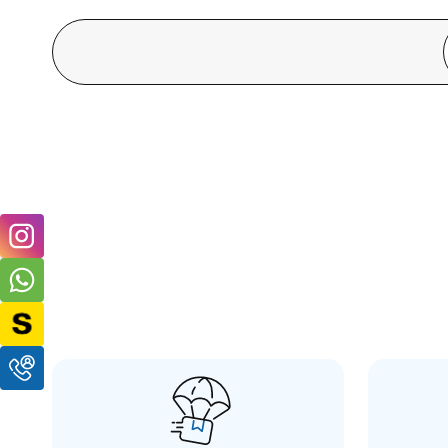
Insta360
Insta360
X5 Utility Fast Charge Case
Insta360 X5 Qui
6.049,00 TL
4.799,00 TL