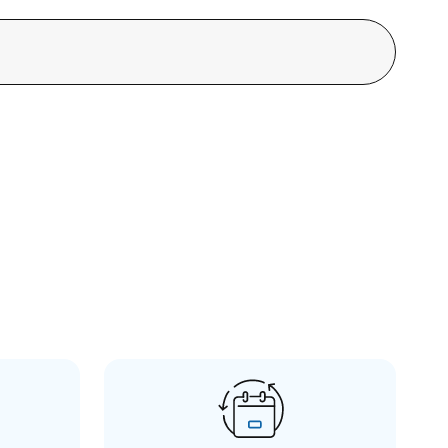
Insta360
nsta360 X4 Vertical Horizontal Mount
2.985,00 TL