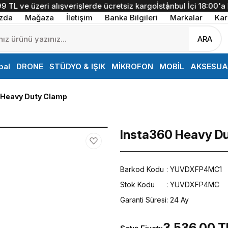
 ve üzeri alışverişlerde ücretsiz kargo
İstanbul İçi 18:00'a Ka
zda
Mağaza
İletişim
Banka Bilgileri
Markalar
Kar
ARA
bal
DRONE
STÜDYO & IŞIK
MİKROFON
MOBİL
AKSESUA
 Heavy Duty Clamp
Insta360 Heavy D
Barkod Kodu
YUVDXFP4MC1
Stok Kodu
YUVDXFP4MC
Garanti Süresi
24 Ay
3.536,00 T