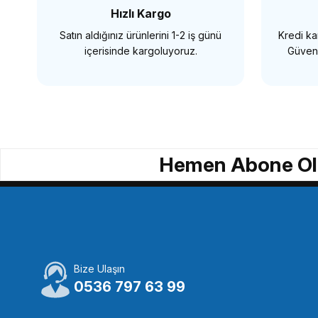
Hızlı Kargo
Satın aldığınız ürünlerini 1-2 iş günü
Kredi kar
SEPETE EKLE
SEPETE E
içerisinde kargoluyoruz.
Güvenl
Insta360
Insta360 Vertical Horizontal Mount (X4-X5)
G
Hemen Abone Ol
3.219,00 TL
1
SEPETE EKLE
Bize Ulaşın
Insta360
0536 797 63 99
Insta360 Motosiklet Selfie Çubuğu Destek Kelepçe