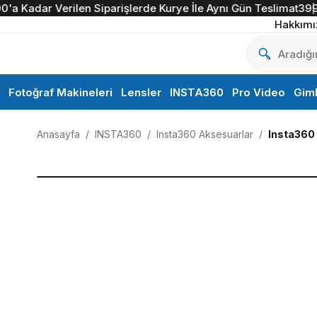
a Kadar Verilen Siparişlerde Kurye İle Aynı Gün Teslimat
3999 TL
Hakkımı
Fotoğraf Makineleri
Lensler
INSTA360
Pro Video
Gim
Anasayfa
INSTA360
Insta360 Aksesuarlar
Insta360