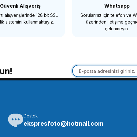
Güvenli Alışveriş
Whatsapp
tı alışverişlerinde 128 bit SSL
Sorularınız için telefon ve
KLE
SEPETE EKLE
ik sistemini kullanmaktayız.
üzerinden iletişime geç
çekinmeyin.
Insta360
Insta360
ps Preview Remote With Built-ın Mic Siyah
Insta360 X
un!
1.999,00 TL
4.300,0
SEPETE EKLE
SEPETE
Destek
Insta360
ekspresfoto@hotmail.com
si
Insta360 All-Purpose Tripod