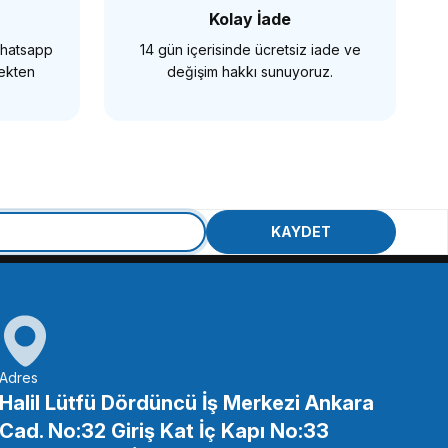
Kolay İade
 Whatsapp
14 gün içerisinde ücretsiz iade ve
SEPETE EKLE
mekten
değişim hakkı sunuyoruz.
Insta360
5 Batarya
Insta360 X5 Utility Frame
KAYDET
0 TL
6.175,00 TL
 EKLE
SEPETE EKLE
Adres
Halil Lütfü Dördüncü İş Merkezi Ankara
Cad. No:32 Giriş Kat İç Kapı No:33