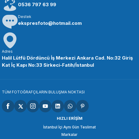
2.399,00 TL
0536 797 63 99
Destek
SEPETE EKLE
ekspresfoto@hotmail.com
Insta360
Insta360 Ace Pro 2 Cep Yazıcısı
Adres
Halil Lütfü Dördüncü İş Merkezi Ankara Cad. No:32 Giriş
Kat İç Kapı No:33 Sirkeci-Fatih/İstanbul
4.825,00 TL
SEPETE EKLE
TÜM FOTOĞRAFÇILARIN BULUŞMA NOKTASI
Insta360
Insta360 Ace Pro 2 Classic Leather Case
HIZLI ERİŞİM
İstanbul İçi Aynı Gün Teslimat
Markalar
2.875,00 TL