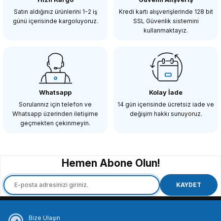
4.100,00 TL
5.950,00 TL
Satın aldığınız ürünlerini 1-2 iş
Kredi kartı alışverişlerinde 128 bit
günü içerisinde kargoluyoruz.
SSL Güvenlik sistemini
kullanmaktayız.
SEPETE EKLE
SEPETE EKLE
Insta360
Insta360 GPS Preview Remote with Built-In Mic
Whatsapp
Kolay İade
Sorularınız için telefon ve
14 gün içerisinde ücretsiz iade ve
Whatsapp üzerinden iletişime
değişim hakkı sunuyoruz.
11.750,00 TL
geçmekten çekinmeyin.
SEPETE EKLE
Hemen Abone Olun!
Insta360
Insta360 Ace Series Flip Screen Hood
KAYDET
Bize Ulaşın