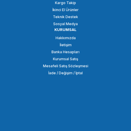
Kargo Takip
İkinci El Ürünler
SEPETE EKLE
Teknik Destek
Sosyal Medya
KURUMSAL
Insta360
Hakkımızda
Insta360 Ace Pro 2 için Klasik Deri Kılıf
İletişim
Banka Hesapları
Kurumsal Satış
2.875,00 TL
Mesafeli Satış Sözleşmesi
İade / Değişim / İptal
SEPETE EKLE
Insta360
Insta360 Xplorer Grip Kit (Ace / Ace Pro 2)
8.250,00 TL