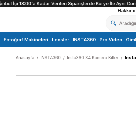
İçi 18:00'a Kadar Verilen Siparişlerde Kurye İle Aynı Gün Tesli
Hakkımı
Fotoğraf Makineleri
Lensler
INSTA360
Pro Video
Gim
Anasayfa
INSTA360
Insta360 X4 Kamera Kitler
Inst