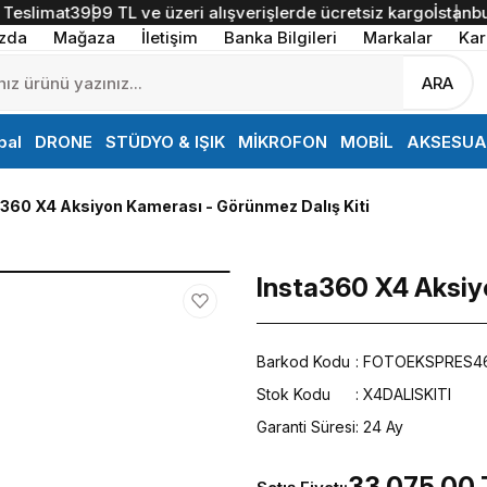
mat
3999 TL ve üzeri alışverişlerde ücretsiz kargo
İstanbul İçi 
zda
Mağaza
İletişim
Banka Bilgileri
Markalar
Kar
ARA
bal
DRONE
STÜDYO & IŞIK
MİKROFON
MOBİL
AKSESUA
a360 X4 Aksiyon Kamerası - Görünmez Dalış Kiti
Insta360 X4 Aksiyo
Barkod Kodu
FOTOEKSPRES4
Stok Kodu
X4DALISKITI
Garanti Süresi
24 Ay
33.075,00 