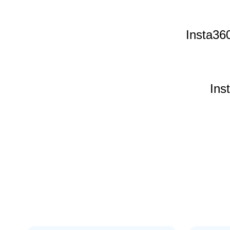
Insta36
Ins
In
Insta360
Insta36
Ins
Insta360 X4 Premium Lens Guards
Insta360 