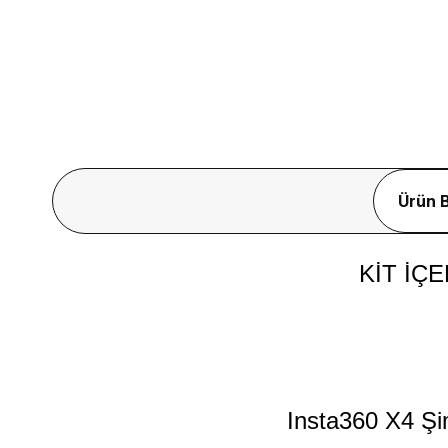
Ürün B
KİT İÇ
Insta360 X4 Şi