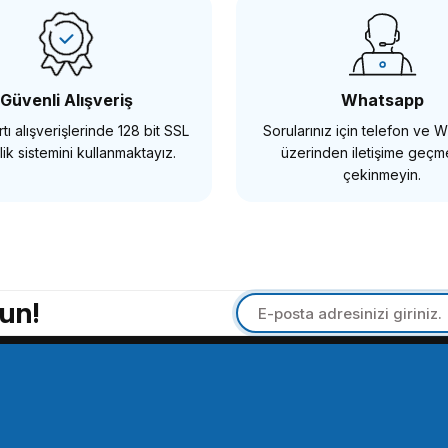
00 TL
11.750,00 TL
Güvenli Alışveriş
Whatsapp
tı alışverişlerinde 128 bit SSL
Sorularınız için telefon ve
TE EKLE
SEPETE EKLE
ik sistemini kullanmaktayız.
üzerinden iletişime geç
çekinmeyin.
a360
Insta360
360 Ace Pro 2 Cep Yazıcısı
Insta360 Ace Pro 2 Classic
un!
5,00 TL
2.875,00 TL
SEPETE EKLE
SEPETE EKLE