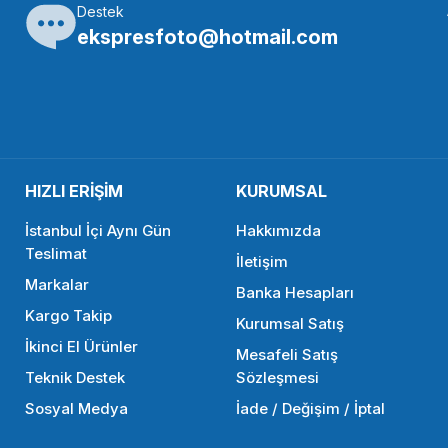
Destek
a360
Insta360
ekspresfoto@hotmail.com
360 Xplorer Grip Kit (Ace / Ace Pro 2)
Insta360 Motorcy
0,00 TL
8.250,00 TL
HIZLI ERİŞİM
KURUMSAL
SEPETE EKLE
SE
İstanbul İçi Aynı Gün
Hakkımızda
Teslimat
İletişim
Markalar
Banka Hesapları
Kargo Takip
Kurumsal Satış
İkinci El Ürünler
Mesafeli Satış
Teknik Destek
Sözleşmesi
Sosyal Medya
İade / Değişim / İptal