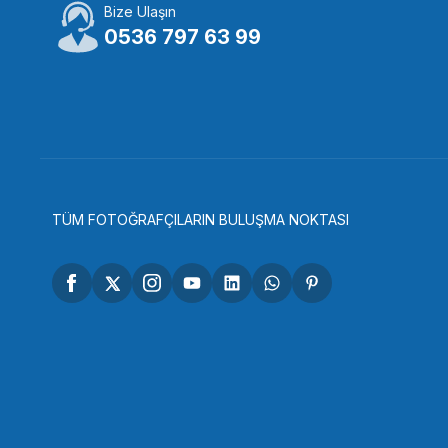
Bize Ulaşın
Insta360
Inst
0536 797 63 99
Insta360 Ace Pro 2 için Klasik Deri Kılıf
Insta
2.875,00 TL
8.25
SEPETE EKLE
TÜM FOTOĞRAFÇILARIN BULUŞMA NOKTASI
Insta360
Insta360 Antigravity A1 Batarya
11.675,00 TL