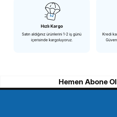
4.100,00 TL
5.950,
Hızlı Kargo
Satın aldığınız ürünlerini 1-2 iş günü
Kredi kar
SEPETE EKLE
SEPE
içerisinde kargoluyoruz.
Güvenl
Insta360
Inst
Insta360 Ace Series Flip Screen Hood
Insta
Hemen Abone Ol
2.399,00 TL
4.82
SEPETE EKLE