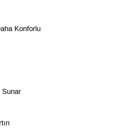
Daha Konforlu
i Sunar
tın