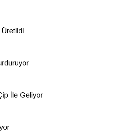
Üretildi
urduruyor
ip İle Geliyor
yor