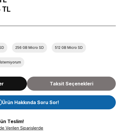
 TL
 SD
256 GB Micro SD
512 GB Micro SD
ı İstemiyorum
er
Taksit Seçenekleri
Ürün Hakkında Soru Sor!
Gün Teslim!
de Verilen Siparişlerde