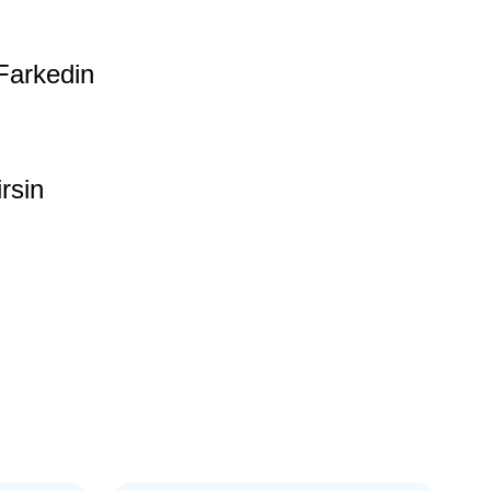
Farkedin
rsin
ng)
Kart
-In Mic