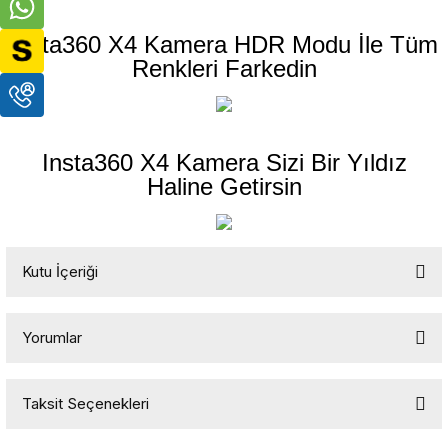
Insta360 X4 Kamera HDR Modu İle Tüm
Renkleri Farkedin
Insta360 X4 Kamera Sizi Bir Yıldız
Haline Getirsin
Kutu İçeriği
Insta360 X4 360° 8K Kamera
Yorumlar
2 x Standart Lens Koruyucu
Insta360 Ski Pole Mount
Taksit Seçenekleri
Insta360 114 CM İnvisible Selfie Stick
Bu ürüne ilk yorumu siz yapın!
(Görünmez Çubuk)