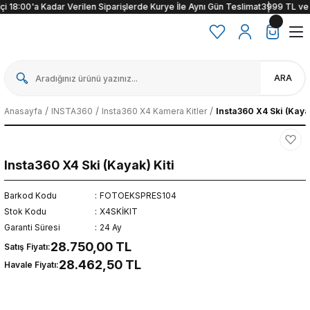
 18:00'a Kadar Verilen Siparişlerde Kurye İle Aynı Gün Teslimat
3999 TL ve üzer
ARA
Anasayfa
INSTA360
Insta360 X4 Kamera Kitler
Insta360 X4 Ski (Kayak
Insta360 X4 Ski (Kayak) Kiti
Barkod Kodu
FOTOEKSPRES104
Stok Kodu
X4SKİKIT
Garanti Süresi
24 Ay
28.750,00 TL
Satış Fiyatı:
28.462,50 TL
Havale Fiyatı: