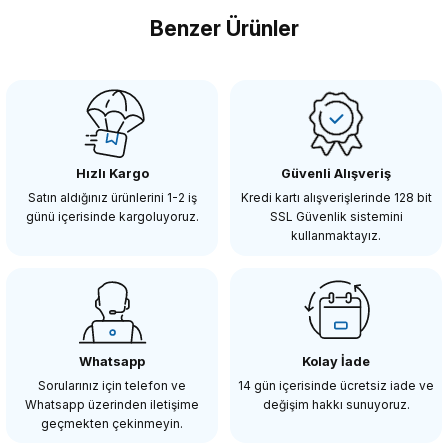
Benzer Ürünler
Insta360 X4 Uyumlu Lexar Silver
Yorum Yaz
Micro SD Kart
Insta360
Insta360
Insta360 X4 Premium Lens Guards
Insta360 X3 Dive Case
Hızlı Kargo
Güvenli Alışveriş
4.100,00 TL
5.950,00 TL
Satın aldığınız ürünlerini 1-2 iş
Kredi kartı alışverişlerinde 128 bit
günü içerisinde kargoluyoruz.
SSL Güvenlik sistemini
kullanmaktayız.
SEPETE EKLE
SEPETE EKLE
Insta360
Insta360 GPS Preview Remote with Built-In Mic
Whatsapp
Kolay İade
Sorularınız için telefon ve
14 gün içerisinde ücretsiz iade ve
Whatsapp üzerinden iletişime
değişim hakkı sunuyoruz.
11.750,00 TL
geçmekten çekinmeyin.