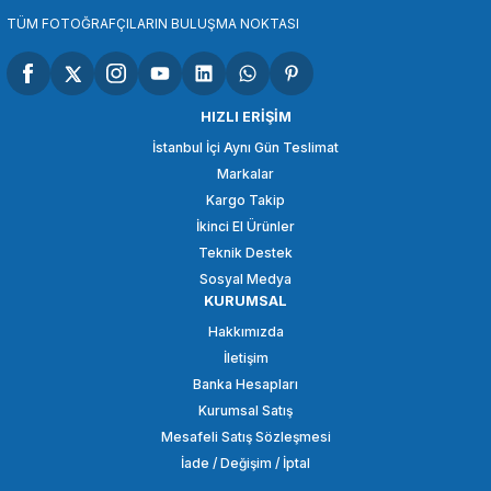
SEPETE EKLE
TÜM FOTOĞRAFÇILARIN BULUŞMA NOKTASI
Insta360
Insta360 Ace Pro 2 Classic Leather Case
HIZLI ERİŞİM
İstanbul İçi Aynı Gün Teslimat
Markalar
2.875,00 TL
Kargo Takip
İkinci El Ürünler
SEPETE EKLE
Teknik Destek
Sosyal Medya
KURUMSAL
Insta360
Hakkımızda
Insta360 Ace Pro 2 için Klasik Deri Kılıf
İletişim
Banka Hesapları
Kurumsal Satış
2.875,00 TL
Mesafeli Satış Sözleşmesi
İade / Değişim / İptal
SEPETE EKLE