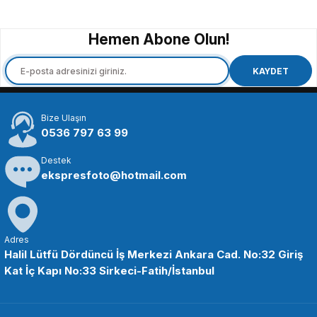
SEPETE EKLE
Hemen Abone Olun!
Insta360
Insta360 Ace Series Flip Screen Hood
KAYDET
Bize Ulaşın
2.399,00 TL
0536 797 63 99
Destek
SEPETE EKLE
ekspresfoto@hotmail.com
Insta360
Insta360 Ace Pro 2 Cep Yazıcısı
Adres
Halil Lütfü Dördüncü İş Merkezi Ankara Cad. No:32 Giriş
Kat İç Kapı No:33 Sirkeci-Fatih/İstanbul
4.825,00 TL