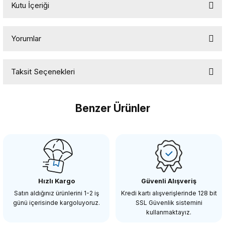
Kutu İçeriği
Insta360 X5 Kamera
Yorumlar
Insta360 Dual Suction Cup Süper İkili
Vantuz
Taksit Seçenekleri
Bu ürüne ilk yorumu siz yapın!
Insta360 Action Stick
Leaxar Silver Micro SD Kart
Benzer Ürünler
Yorum Yaz
Insta360
Insta360 X5 Aksiyon Kamerası - Motosiklet Kiti
Hızlı Kargo
Güvenli Alışveriş
36.100,00 TL
Satın aldığınız ürünlerini 1-2 iş
Kredi kartı alışverişlerinde 128 bit
günü içerisinde kargoluyoruz.
SSL Güvenlik sistemini
kullanmaktayız.
SEPETE EKLE