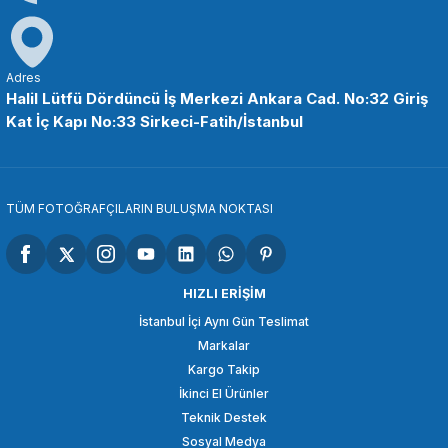
Insta360
Insta360
Insta360 X5 Bisiklet Kiti
Insta360 X5 Bike Bundle Kit
Adres
Halil Lütfü Dördüncü İş Merkezi Ankara Cad. No:32 Giriş
Kat İç Kapı No:33 Sirkeci-Fatih/İstanbul
39.750,00 TL
38.999,00 TL
SEPETE EKLE
SEPETE EKLE
TÜM FOTOĞRAFÇILARIN BULUŞMA NOKTASI
Insta360
Insta360 X5 360 Derece Kamera Sanal Tur Kiti
HIZLI ERİŞİM
İstanbul İçi Aynı Gün Teslimat
Markalar
33.495,00 TL
Kargo Takip
İkinci El Ürünler
SEPETE EKLE
Teknik Destek
Sosyal Medya