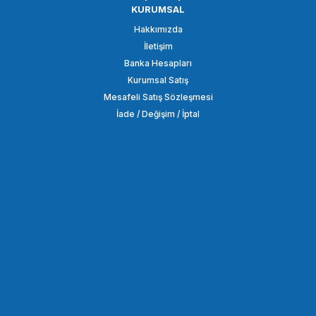
KURUMSAL
Insta360
Hakkımızda
Insta360 X5 İnvisible 114cm Selfie Stick Bundle
İletişim
Banka Hesapları
Kurumsal Satış
32.900,00 TL
Mesafeli Satış Sözleşmesi
İade / Değişim / İptal
SEPETE EKLE
Insta360
Insta360
Insta360 X5 Basic Kit
İnsta360 X5 Premium Lens Koruyuculu Kit
33.700,00 TL
38.750,00 TL
SEPETE EKLE
SEPETE EKLE