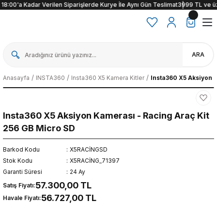
8:00'a Kadar Verilen Siparişlerde Kurye İle Aynı Gün Teslimat
3999 TL ve üzeri 
ARA
Anasayfa
INSTA360
Insta360 X5 Kamera Kitler
Insta360 X5 Aksiyon 
Insta360 X5 Aksiyon Kamerası - Racing Araç Kit
256 GB Micro SD
Barkod Kodu
X5RACİNGSD
Stok Kodu
X5RACİNG_71397
Garanti Süresi
24 Ay
57.300,00 TL
Satış Fiyatı:
56.727,00 TL
Havale Fiyatı: