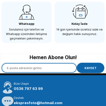
Insta360
Insta360 X5 + Motosiklet Paketi + 512GB
Whatsapp
Kolay İade
Sorularınız için telefon ve
14 gün içerisinde ücretsiz iade ve
Whatsapp üzerinden iletişime
değişim hakkı sunuyoruz.
42.700,00 TL
geçmekten çekinmeyin.
SEPETE EKLE
Hemen Abone Olun!
Insta360
Insta360 X5 Aksiyon Kamerası - Motosiklet Kiti Heavy
KAYDET
Bize Ulaşın
33.150,00 TL
0536 797 63 99
Destek
SEPETE EKLE
ekspresfoto@hotmail.com