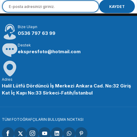
Insta360 X5 Aksiyon Kamerası - Motosiklet Kiti Heavy
KAYDET
Bize Ulaşın
33.150,00 TL
0536 797 63 99
Destek
SEPETE EKLE
ekspresfoto@hotmail.com
Insta360
Insta360
Insta360 X5 Bisiklet Kiti
Insta360 X5 Bike Bundle Kit
Adres
Halil Lütfü Dördüncü İş Merkezi Ankara Cad. No:32 Giriş
Kat İç Kapı No:33 Sirkeci-Fatih/İstanbul
39.750,00 TL
38.999,00 TL
SEPETE EKLE
SEPETE EKLE
TÜM FOTOĞRAFÇILARIN BULUŞMA NOKTASI
Insta360