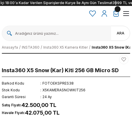
 18:00'a Kadar Verilen Siparişlerde Kurye İle Aynı Gün Teslimat
3999 TL ve üze
ARA
Anasayfa
INSTA360
Insta360 X5 Kamera Kitler
Insta360 X5 Snow (Kar
Insta360 X5 Snow (Kar) Kiti 256 GB Micro SD
Barkod Kodu
FOTOEKSPRES38
Stok Kodu
X5KAMERASNOWKIT256
Garanti Süresi
24 Ay
42.500,00 TL
Satış Fiyatı:
42.075,00 TL
Havale Fiyatı: