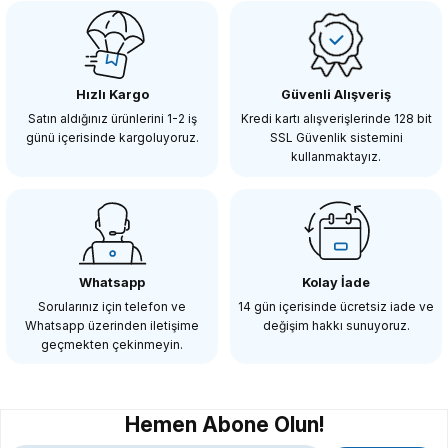
Insta360 X5 Aksiyon Kamerası - Motosiklet Kiti
Hızlı Kargo
Güvenli Alışveriş
36.100,00 TL
Satın aldığınız ürünlerini 1-2 iş
Kredi kartı alışverişlerinde 128 bit
günü içerisinde kargoluyoruz.
SSL Güvenlik sistemini
kullanmaktayız.
SEPETE EKLE
Insta360
Insta360 X5 + Motosiklet Paketi + 512GB
Whatsapp
Kolay İade
Sorularınız için telefon ve
14 gün içerisinde ücretsiz iade ve
Whatsapp üzerinden iletişime
değişim hakkı sunuyoruz.
42.700,00 TL
geçmekten çekinmeyin.
SEPETE EKLE
Hemen Abone Olun!
Insta360