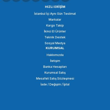
Insta360 X5 Aksiyon Kamerası - Racing Araç Kit
HIZLI ERİŞİM
İstanbul İçi Aynı Gün Teslimat
Markalar
53.950,00 TL
Kargo Takip
İkinci El Ürünler
SEPETE EKLE
Teknik Destek
Sosyal Medya
KURUMSAL
Insta360
Hakkımızda
Insta360 X5 360 Derece Kamera Sanal Tur Kiti
İletişim
Banka Hesapları
Kurumsal Satış
33.495,00 TL
Mesafeli Satış Sözleşmesi
İade / Değişim / İptal
SEPETE EKLE
Insta360