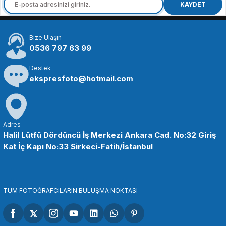
K&F Concept 72mm B-SERIES ND2-ND400 (1 ile 9 Stop) ND Filtre
KAYDET
Bize Ulaşın
2.166,47 TL
0536 797 63 99
Destek
SEPETE EKLE
ekspresfoto@hotmail.com
K&F
K&F Concept 77mm B-SERIES ND2-ND400 (1 ile 9 Stop) ND Filtre
Adres
Halil Lütfü Dördüncü İş Merkezi Ankara Cad. No:32 Giriş
Kat İç Kapı No:33 Sirkeci-Fatih/İstanbul
2.166,47 TL
SEPETE EKLE
TÜM FOTOĞRAFÇILARIN BULUŞMA NOKTASI
K&F
K&F Concept 82mm B-SERIES ND2-ND400 (1 ile 9 Stop) ND Filtre