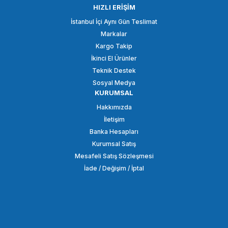
HIZLI ERİŞİM
İstanbul İçi Aynı Gün Teslimat
Markalar
2.645,98 TL
Kargo Takip
İkinci El Ürünler
SEPETE EKLE
Teknik Destek
Sosyal Medya
KURUMSAL
K&F
Hakkımızda
K&F Concept KF0800 11'i 1 Arada Yukarı Halka Seti
İletişim
Banka Hesapları
Kurumsal Satış
1.838,21 TL
Mesafeli Satış Sözleşmesi
İade / Değişim / İptal
SEPETE EKLE
K&F
K&F Concept KF1902 (20 adet) 24mm Full Frame CCD Temizleme Kalem 