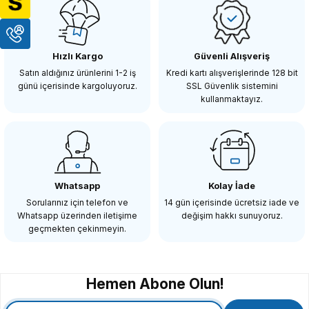
K&F Concept 49mm B-SERIES ND2-ND400 (1 ile 9 Stop) ND Filtre
Hızlı Kargo
Güvenli Alışveriş
1.686,96 TL
Satın aldığınız ürünlerini 1-2 iş
Kredi kartı alışverişlerinde 128 bit
günü içerisinde kargoluyoruz.
SSL Güvenlik sistemini
kullanmaktayız.
SEPETE EKLE
K&F
K&F Concept 67mm B-SERIES ND2-ND400 (1 ile 9 Stop) ND Filtre
Whatsapp
Kolay İade
Sorularınız için telefon ve
14 gün içerisinde ücretsiz iade ve
Whatsapp üzerinden iletişime
değişim hakkı sunuyoruz.
2.022,04 TL
geçmekten çekinmeyin.
SEPETE EKLE
Hemen Abone Olun!
K&F