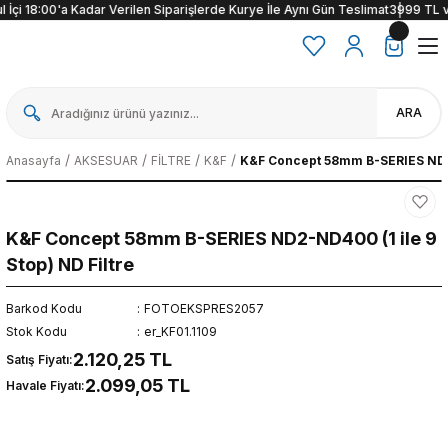
İçi 18:00'a Kadar Verilen Siparişlerde Kurye İle Aynı Gün Teslimat
3999 TL ve ü
ARA
Anasayfa
AKSESUAR
FİLTRE
K&F
K&F Concept 58mm B-SERIES ND2-N
K&F Concept 58mm B-SERIES ND2-ND400 (1 ile 9
Stop) ND Filtre
Barkod Kodu
FOTOEKSPRES2057
Stok Kodu
er_KF01.1109
2.120,25 TL
Satış Fiyatı:
2.099,05 TL
Havale Fiyatı: