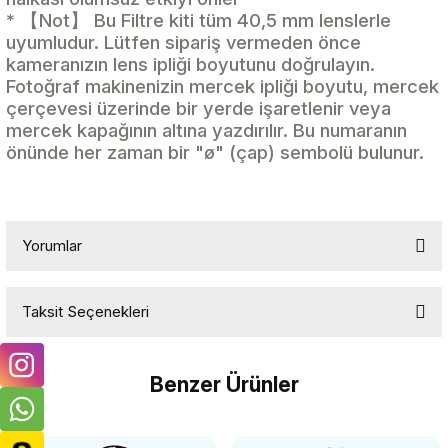
* 【Not】 Bu Filtre kiti tüm 40,5 mm lenslerle
uyumludur. Lütfen sipariş vermeden önce
kameranızın lens ipliği boyutunu doğrulayın.
Fotoğraf makinenizin mercek ipliği boyutu, mercek
çerçevesi üzerinde bir yerde işaretlenir veya
mercek kapağının altına yazdırılır. Bu numaranın
önünde her zaman bir "ø" (çap) sembolü bulunur.
Yorumlar
Taksit Seçenekleri
Bu ürüne ilk yorumu siz yapın!
Benzer Ürünler
Yorum Yaz
K&F