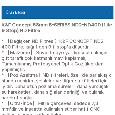
Ürün Bilgisi
K&F Concept 58mm B-SERIES ND2-ND400 (1 ile
9 Stop) ND Filtre
* 【Değişken ND Filtresi】K&F CONCEPT ND2-
400 Filtre, ışığı 1'den 9 f-stop'a düşürür.
* 【Malzeme】 Suyu itmeye yardımcı olmak için
çift taraflı çok katmanlı mavi kaplamalı,
Tamamlanmış Profesyonel Optik Gözlüklerden
yapılmıştır.
* 【Poz Azaltma】ND filtreleri, özellikle parlak ışık
altında nehirler, şelaleler ve diğer su kütleleri için
iyidir. Daha uzun pozlama süreleri, daha yumuşak
su hareketleri, daha sığ alan derinliği ve bulanık
hareket sağlar.
* 【Ultra-İnce】 Filtre çerçevesi sadece 7,3
mm'dir ve inşaatta kullanılan süper hafif CNC
halkası olumsuz etkiyi önler