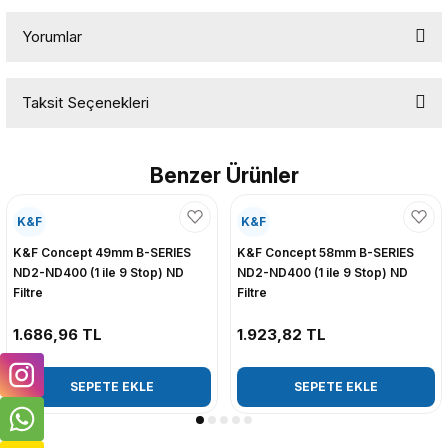
Yorumlar
Taksit Seçenekleri
Bu ürüne ilk yorumu siz yapın!
Benzer Ürünler
Yorum Yaz
K&F
K&F
K&F Concept 49mm B-SERIES
K&F Concept 58mm B-SERIES
ND2-ND400 (1 ile 9 Stop) ND
ND2-ND400 (1 ile 9 Stop) ND
Filtre
Filtre
1.686,96 TL
1.923,82 TL
SEPETE EKLE
SEPETE EKLE