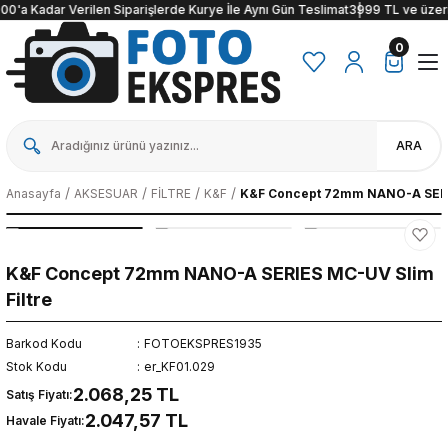
00'a Kadar Verilen Siparişlerde Kurye İle Aynı Gün Teslimat
3999 TL ve üzeri a
0
ARA
Anasayfa
AKSESUAR
FİLTRE
K&F
K&F Concept 72mm NANO-A SERIE
K&F Concept 72mm NANO-A SERIES MC-UV Slim
Filtre
Barkod Kodu
FOTOEKSPRES1935
Stok Kodu
er_KF01.029
2.068,25 TL
Satış Fiyatı:
2.047,57 TL
Havale Fiyatı: