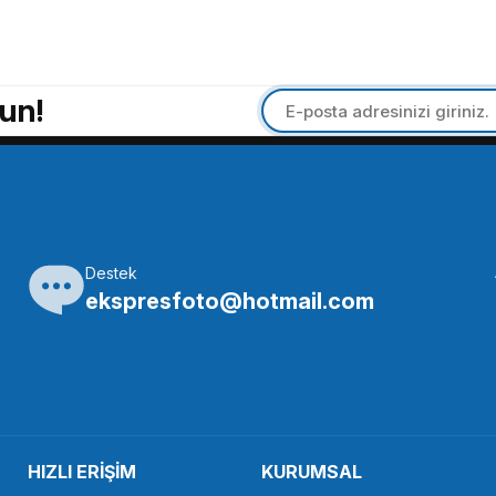
WS-TB-1 Verici Kutusu
Nanlite AS-MT/HG-1/4 Mini Trip
un!
91 TL
538,33 TL
STOKTA YOK
STOKTA YOK
Tükendi
Destek
NANLİTE
NANLİTE
ekspresfoto@hotmail.com
Nanlite WS-RC-C2 RGB Remote control
Nanlite Forza 
807,50 TL
30.415,88 
HIZLI ERİŞİM
KURUMSAL