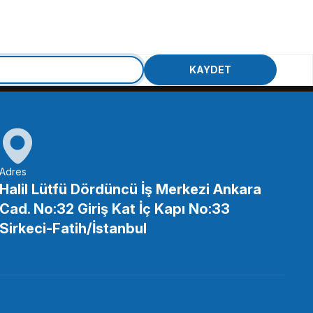
od
KAYDET
Tükendi
Adres
Halil Lütfü Dördüncü İş Merkezi Ankara
Cad. No:32 Giriş Kat İç Kapı No:33
150 Beyaz LED Video Işığı
Sirkeci-Fatih/İstanbul
TL