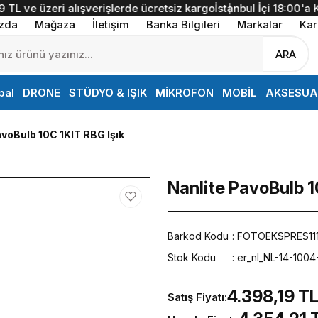
ve üzeri alışverişlerde ücretsiz kargo
İstanbul İçi 18:00'a Kada
zda
Mağaza
İletişim
Banka Bilgileri
Markalar
Kar
ARA
bal
DRONE
STÜDYO & IŞIK
MİKROFON
MOBİL
AKSESUA
avoBulb 10C 1KIT RBG Işık
Nanlite PavoBulb 1
Barkod Kodu
FOTOEKSPRES11
Stok Kodu
er_nl_NL-14-1004
4.398,19 T
Satış Fiyatı: