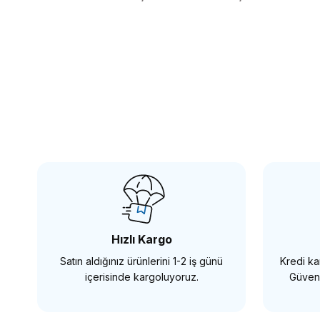
Tükendi
NANLİTE
Nanlite Pavotube II 15X İkili RGB Tüp Işık Kiti
N
38.178,65 TL
Hızlı Kargo
Satın aldığınız ürünlerini 1-2 iş günü
Kredi kar
STOKTA YOK
içerisinde kargoluyoruz.
Güvenl
Tükendi
NANLİTE
NANLİT