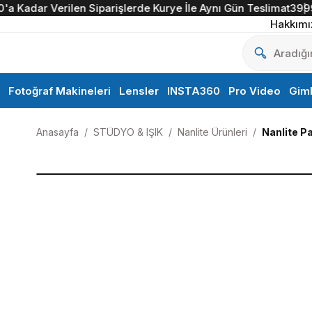
 Kadar Verilen Siparişlerde Kurye İle Aynı Gün Teslimat
3999 TL 
Hakkımı
Fotoğraf Makineleri
Lensler
INSTA360
Pro Video
Gim
Anasayfa
STÜDYO & IŞIK
Nanlite Ürünleri
Nanlite P