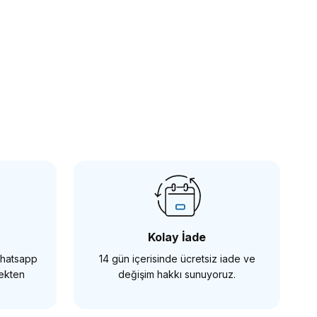
endi
z LED Video Işığı
Kolay İade
 Whatsapp
14 gün içerisinde ücretsiz iade ve
A YOK
mekten
değişim hakkı sunuyoruz.