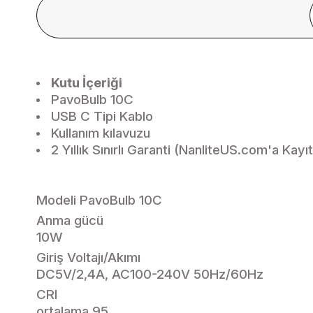
Kutu İçeriği
PavoBulb 10C
USB C Tipi Kablo
Kullanım kılavuzu
2 Yıllık Sınırlı Garanti (NanliteUS.com'a Kayıt
Modeli
PavoBulb 10C
Anma gücü
10W
Giriş Voltajı/Akımı
DC5V/2,4A, AC100-240V 50Hz/60Hz
CRI
ortalama 95