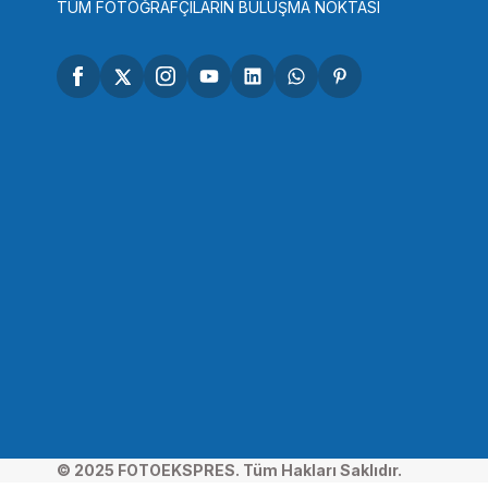
STOKTA YOK
TÜM FOTOĞRAFÇILARIN BULUŞMA NOKTASI
Tükendi
NANLİTE
Nanlite Compac 40 Bi-Color LED Video Işığı
6.460,01 TL
STOKTA YOK
© 2025 FOTOEKSPRES. Tüm Hakları Saklıdır.