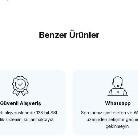
Bu ürüne ilk yorumu siz yapın!
Benzer Ürünler
Yorum Yaz
Tükendi
Tük
NANLİTE
NANLİTE
anlite FS150 Beyaz LED Video Işığı
Nanlite FS200 Beya
15.972,37 TL
22.233,20 TL
Güvenli Alışveriş
Whatsapp
tı alışverişlerinde 128 bit SSL
Sorularınız için telefon ve
STOKTA YOK
STOKT
ik sistemini kullanmaktayız.
üzerinden iletişime geç
çekinmeyin.
Tükendi
Tükendi
E
NANLİTE