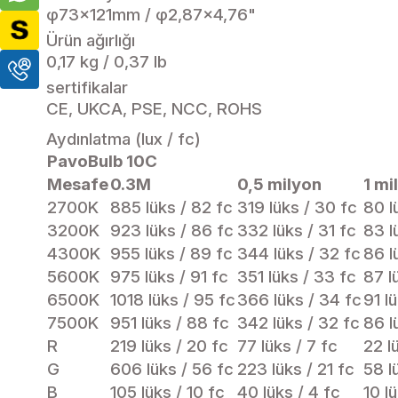
φ73×121mm / φ2,87×4,76"
Ürün ağırlığı
0,17 kg / 0,37 lb
sertifikalar
CE, UKCA, PSE, NCC, ROHS
Aydınlatma (lux / fc)
PavoBulb 10C
Mesafe
0.3M
0,5 milyon
1 mi
2700K
885 lüks / 82 fc
319 lüks / 30 fc
80 l
3200K
923 lüks / 86 fc
332 lüks / 31 fc
83 l
4300K
955 lüks / 89 fc
344 lüks / 32 fc
86 l
5600K
975 lüks / 91 fc
351 lüks / 33 fc
87 l
6500K
1018 lüks / 95 fc
366 lüks / 34 fc
91 l
7500K
951 lüks / 88 fc
342 lüks / 32 fc
86 l
R
219 lüks / 20 fc
77 lüks / 7 fc
22 l
G
606 lüks / 56 fc
223 lüks / 21 fc
58 l
B
105 lüks / 10 fc
40 lüks / 4 fc
10 lü