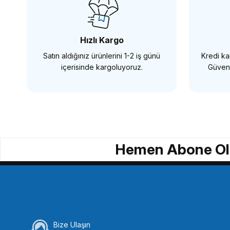
242,64 TL
Hızlı Kargo
Satın aldığınız ürünlerini 1-2 iş günü
Kredi kar
SEPETE EKLE
içerisinde kargoluyoruz.
Güvenl
OEM
OEM
OEM Marka 72mm Lens Kapağı
OEM Marka 6
Hemen Abone Ol
190,65 TL
190,65 TL
SEPETE EKLE
SEP
Bize Ulaşın