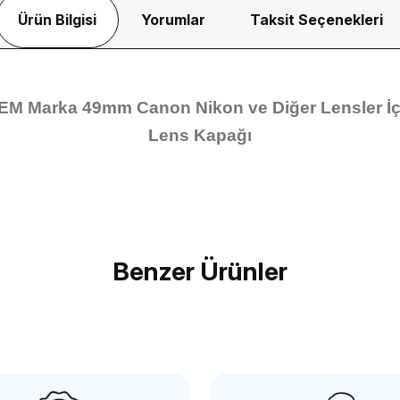
Ürün Bilgisi
Yorumlar
Taksit Seçenekleri
EM Marka 49mm Canon Nikon ve Diğer Lensler İç
Lens Kapağı
Bu ürüne ilk yorumu siz yapın!
Benzer Ürünler
Yorum Yaz
OEM
OEM
Nikon İçin Body ve Lens Arka Kapağı
OEM Marka 9