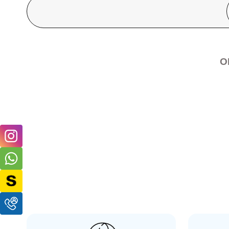
O
OEM
Canon EF Mount İçin Body ve Lens Arka Kapağı