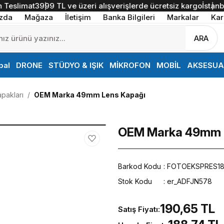
slimat
3999 TL ve üzeri alışverişlerde ücretsiz kargo
İstanbul İ
zda
Mağaza
İletişim
Banka Bilgileri
Markalar
Kar
ARA
bal
DRONE
STÜDYO & IŞIK
MİKROFON
MOBİL
AKSESUA
pakları
OEM Marka 49mm Lens Kapağı
OEM Marka 49mm 
Barkod Kodu
FOTOEKSPRES1
Stok Kodu
er_ADFJN578
190,65 TL
Satış Fiyatı: