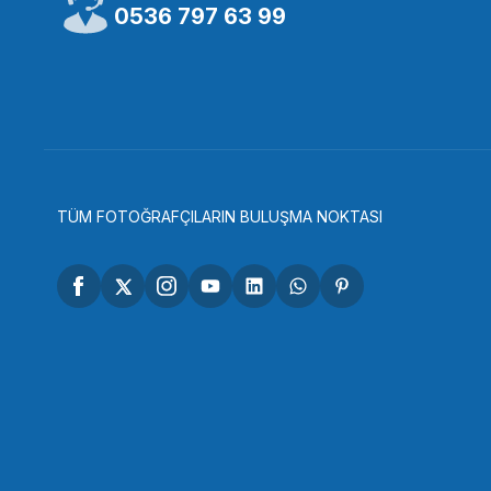
OEM
OEM
0536 797 63 99
OEM Marka 58mm Lens Kapağı
OEM Marka 5
190,65 TL
190,65 TL
SEPETE EKLE
SEP
TÜM FOTOĞRAFÇILARIN BULUŞMA NOKTASI