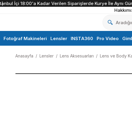
ul İçi 18:00'a Kadar Verilen Siparişlerde Kurye İle Aynı Gün Te
Hakkımı
Fotoğraf Makineleri
Lensler
INSTA360
Pro Video
Gim
Anasayfa
Lensler
Lens Aksesuarları
Lens ve Body Ka