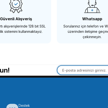
242,64 TL
288,86 TL
Güvenli Alışveriş
Whatsapp
tı alışverişlerinde 128 bit SSL
Sorularınız için telefon ve
SEPETE EKLE
SEP
ik sistemini kullanmaktayız.
üzerinden iletişime geç
çekinmeyin.
OEM
7mm Lens Kapağı
OEM Marka 62mm Lens Kapağı
un!
190,65 TL
ETE EKLE
SEPETE EKLE
Destek