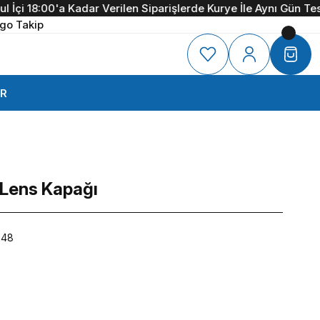
çi 18:00'a Kadar Verilen Siparişlerde Kurye İle Aynı Gün Teslim
go Takip
R
Lens Kapağı
848