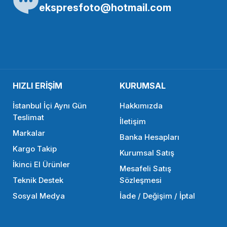
OEM
ekspresfoto@hotmail.com
2mm Lens Kapağı
OEM Marka 46mm Lens Kapağı
190,65 TL
HIZLI ERİŞİM
KURUMSAL
ETE EKLE
SEPETE EKLE
İstanbul İçi Aynı Gün
Hakkımızda
Teslimat
İletişim
Markalar
Banka Hesapları
Kargo Takip
Kurumsal Satış
İkinci El Ürünler
Mesafeli Satış
Teknik Destek
Sözleşmesi
Sosyal Medya
İade / Değişim / İptal