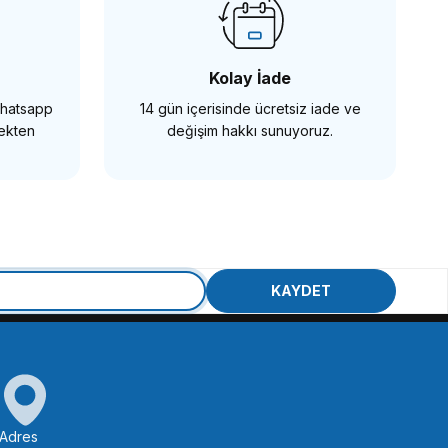
Kolay İade
 Whatsapp
14 gün içerisinde ücretsiz iade ve
ETE EKLE
mekten
değişim hakkı sunuyoruz.
OEM
OEM Marka 55mm Lens Kapağı
KAYDET
190,65 TL
SEPETE EKLE
Adres