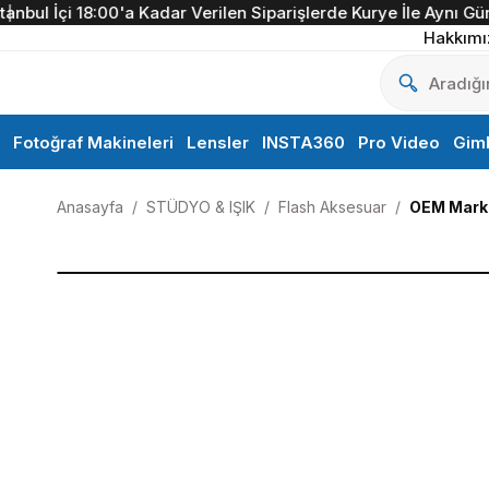
bul İçi 18:00'a Kadar Verilen Siparişlerde Kurye İle Aynı Gün T
Hakkımı
Fotoğraf Makineleri
Lensler
INSTA360
Pro Video
Gim
Anasayfa
STÜDYO & IŞIK
Flash Aksesuar
OEM Marka