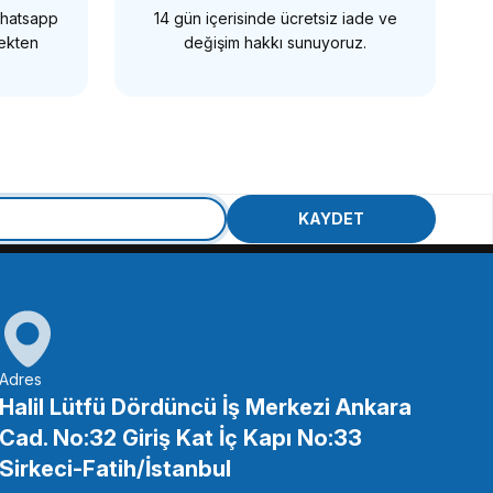
 Whatsapp
14 gün içerisinde ücretsiz iade ve
SEPETE EKLE
mekten
değişim hakkı sunuyoruz.
OEM
Oem Marka FLH11 Plastik Flaş Işık A Kızağı
KAYDET
98,21 TL
SEPETE EKLE
Adres
Halil Lütfü Dördüncü İş Merkezi Ankara
Cad. No:32 Giriş Kat İç Kapı No:33
4 Vidalı Mandal
Sirkeci-Fatih/İstanbul