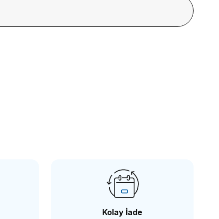
EM
 Marka MF1518 Tepe Flaşları için Softbox
5,94 TL
Kolay İade