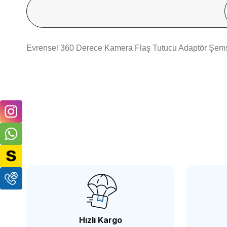
Evrensel 360 Derece Kamera Flaş Tutucu Adaptör Şemsiy
OEM
OEM Marka FLH10 Metal Flaş ve ışık Tutma Aparatı
288,86 TL
Hızlı Kargo