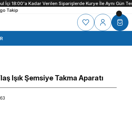
çi 18:00'a Kadar Verilen Siparişlerde Kurye İle Aynı Gün Teslim
go Takip
R
aş Işık Şemsiye Takma Aparatı
63