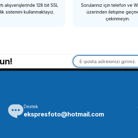
tı alışverişlerinde 128 bit SSL
Sorularınız için telefon ve
SEPETE EKLE
ik sistemini kullanmaktayız.
üzerinden iletişime geç
çekinmeyin.
OEM
OEM Marka D9211 Evrensel Flaş ışık Mikrofon Stand
un!
121,32 TL
SEPETE EKLE
Destek
OEM
OEM
ekspresfoto@hotmail.com
EM Marka LS42 Reflektör Tutucu
OEM Marka CPL05 1/