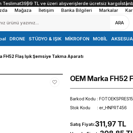
eslimat
3999 TL ve üzeri alışverişlerde ücretsiz kargo
İstanbul İ
zda
Mağaza
İletişim
Banka Bilgileri
Markalar
Kar
ARA
bal
DRONE
STÜDYO & IŞIK
MİKROFON
MOBİL
AKSESUA
 FH52 Flaş Işık Şemsiye Takma Aparatı
OEM Marka FH52 Fl
Barkod Kodu
FOTOEKSPRES15
Stok Kodu
er_HNPRT456
311,97 TL
Satış Fiyatı: