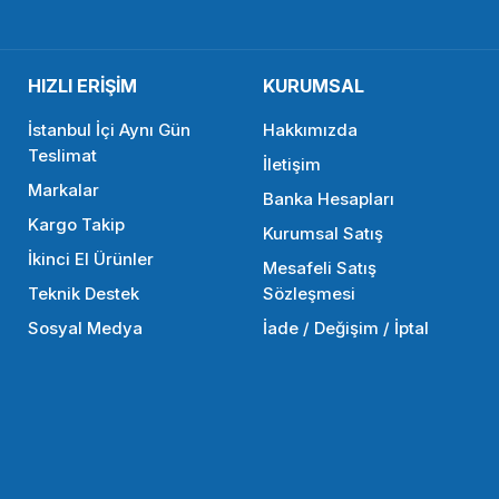
.299,88 TL
387,08 TL
HIZLI ERİŞİM
KURUMSAL
SEPETE EKLE
SEPETE 
İstanbul İçi Aynı Gün
Hakkımızda
Teslimat
İletişim
Markalar
Banka Hesapları
Kargo Takip
Kurumsal Satış
tı
İkinci El Ürünler
Mesafeli Satış
Teknik Destek
Sözleşmesi
Sosyal Medya
İade / Değişim / İptal