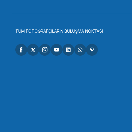
722,16 TL
1
SEPETE EKLE
TÜM FOTOĞRAFÇILARIN BULUŞMA NOKTASI
OEM
OEM Marka FLH12 Flaş ışık Mikrofon Bağlantı Apara
121,32 TL
SEPETE EKLE