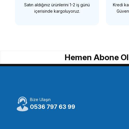
Satın aldığınız ürünlerini 1-2 iş günü
Kredi kar
SEPETE EKLE
içerisinde kargoluyoruz.
Güvenl
OEM
OEM Marka FB09 DSLR Kamera Flaş ışık Braketi
Hemen Abone Ol
288,86 TL
SEPETE EKLE
Bize Ulaşın
OEM
0536 797 63 99
OEM Marka SKY-4 Flash Tetikleme Aparatı
O