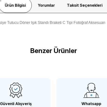
Ürün Bilgisi
Yorumlar
Taksit Seçenekleri
e Tutucu Döner Işık Standı Braketi C Tipi Fotoğraf Aksesuarı
Bu ürüne ilk yorumu siz yapın!
Benzer Ürünler
Yorum Yaz
OEM
O
OEM Marka CPL04 Kızaklı Top Kafa Mandalı
OEM
479,51 TL
67
Güvenli Alışveriş
Whatsapp