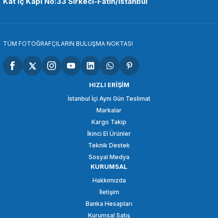
Kat İç Kapı No:33 Sirkeci-Fatih/İstanbul
335,08 TL
SEPETE EKLE
TÜM FOTOĞRAFÇILARIN BULUŞMA NOKTASI
OEM
OEM Marka GP05 Aksiyon Kameralar Mini Tripod
HIZLI ERİŞİM
İstanbul İçi Aynı Gün Teslimat
Markalar
410,18 TL
Kargo Takip
İkinci El Ürünler
SEPETE EKLE
Teknik Destek
Sosyal Medya
KURUMSAL
OEM
Hakkımızda
OEM Marka GP03 Aksiyon Kamera Bağlantı Aparatı
İletişim
Banka Hesapları
Kurumsal Satış