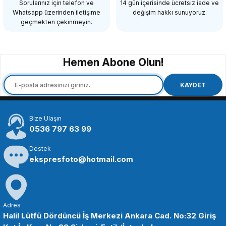
Sorularınız için telefon ve
14 gün içerisinde ücretsiz iade ve
Whatsapp üzerinden iletişime
değişim hakkı sunuyoruz.
98,21 TL
geçmekten çekinmeyin.
SEPETE EKLE
Hemen Abone Olun!
OEM
OEM Marka GP04 Aksiyon Kameralar için Kafa Bandı
KAYDET
Bize Ulaşın
288,86 TL
0536 797 63 99
Destek
SEPETE EKLE
ekspresfoto@hotmail.com
OEM
OEM Marka GP06 Aksiyon Kameraları için Şamandıra
Adres
Halil Lütfü Dördüncü İş Merkezi Ankara Cad. No:32 Giriş