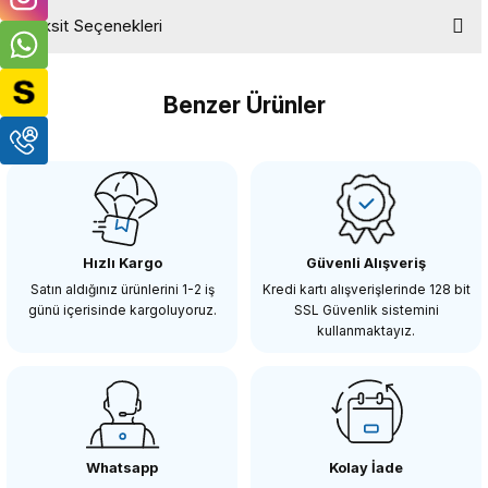
Taksit Seçenekleri
Bu ürüne ilk yorumu siz yapın!
Benzer Ürünler
Yorum Yaz
Insta360
Insta360 Crab Clamp
Hızlı Kargo
Güvenli Alışveriş
4.050,00 TL
Satın aldığınız ürünlerini 1-2 iş
Kredi kartı alışverişlerinde 128 bit
günü içerisinde kargoluyoruz.
SSL Güvenlik sistemini
kullanmaktayız.
SEPETE EKLE
OEM
OEM Marka GP02 Aksiyon Kamera Sabitleme Vidası
Whatsapp
Kolay İade