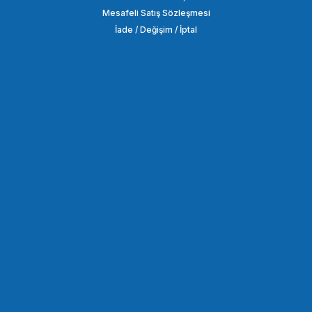
190,65 TL
Mesafeli Satış Sözleşmesi
İade / Değişim / İptal
SEPETE EKLE
OEM
OEM Marka GP07 Aksiyon Kameralar için Göğüs Bandı
722,16 TL
SEPETE EKLE
OEM
OEM Marka GP08 Aksiyon Kamera Bağlantı Aparatı