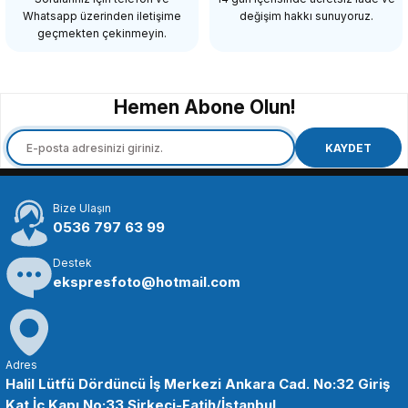
Whatsapp üzerinden iletişime
değişim hakkı sunuyoruz.
4.050,00 TL
geçmekten çekinmeyin.
SEPETE EKLE
Hemen Abone Olun!
OEM
OEM Marka GP02 Aksiyon Kamera Sabitleme Vidası
KAYDET
Bize Ulaşın
98,21 TL
0536 797 63 99
Destek
SEPETE EKLE
ekspresfoto@hotmail.com
OEM
OEM Marka GP04 Aksiyon Kameralar için Kafa Bandı
Adres
Halil Lütfü Dördüncü İş Merkezi Ankara Cad. No:32 Giriş
Kat İç Kapı No:33 Sirkeci-Fatih/İstanbul