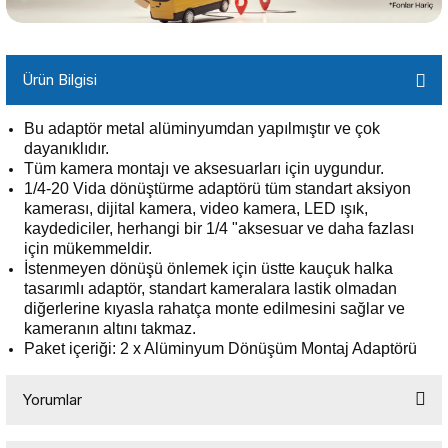
Ürün Bilgisi
Bu adaptör metal alüminyumdan yapılmıştır ve çok
dayanıklıdır.
Tüm kamera montajı ve aksesuarları için uygundur.
1/4-20 Vida dönüştürme adaptörü tüm standart aksiyon
kamerası, dijital kamera, video kamera, LED ışık,
kaydediciler, herhangi bir 1/4 "aksesuar ve daha fazlası
için mükemmeldir.
İstenmeyen dönüşü önlemek için üstte kauçuk halka
tasarımlı adaptör, standart kameralara lastik olmadan
diğerlerine kıyasla rahatça monte edilmesini sağlar ve
kameranın altını takmaz.
Paket içeriği: 2 x Alüminyum Dönüşüm Montaj Adaptörü
Yorumlar