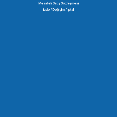
190,65 TL
Mesafeli Satış Sözleşmesi
İade / Değişim / İptal
SEPETE EKLE
OEM
OEM Marka GP07 Aksiyon Kameralar için Göğüs Bandı
722,16 TL
SEPETE EKLE
OEM
OEM Marka GP08 Aksiyon Kamera Bağlantı Aparatı
190,65 TL