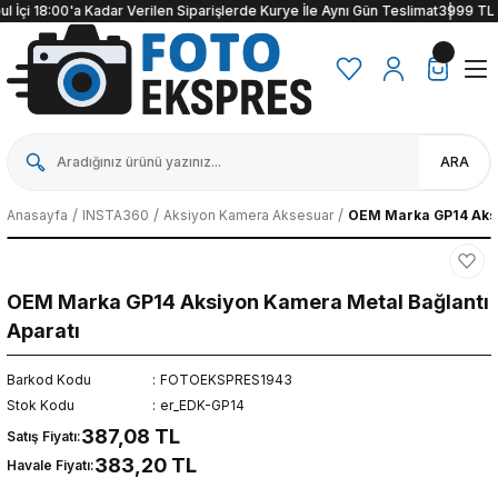
 İçi 18:00'a Kadar Verilen Siparişlerde Kurye İle Aynı Gün Teslimat
3999 TL ve 
ARA
Anasayfa
INSTA360
Aksiyon Kamera Aksesuar
OEM Marka GP14 Aksi
OEM Marka GP14 Aksiyon Kamera Metal Bağlantı
Aparatı
Barkod Kodu
FOTOEKSPRES1943
Stok Kodu
er_EDK-GP14
387,08 TL
Satış Fiyatı:
383,20 TL
Havale Fiyatı: