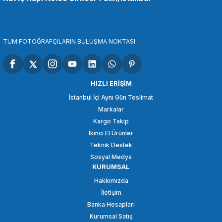
335,08 TL
SEPETE EKLE
TÜM FOTOĞRAFÇILARIN BULUŞMA NOKTASI
OEM
OEM Marka GP05 Aksiyon Kameralar Mini Tripod
HIZLI ERİŞİM
İstanbul İçi Aynı Gün Teslimat
Markalar
410,18 TL
Kargo Takip
İkinci El Ürünler
SEPETE EKLE
Teknik Destek
Sosyal Medya
KURUMSAL
OEM
Hakkımızda
OEM Marka GP03 Aksiyon Kamera Bağlantı Aparatı
İletişim
Banka Hesapları
Kurumsal Satış