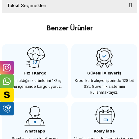
Taksit Seçenekleri
Bu ürüne ilk yorumu siz yapın!
Benzer Ürünler
Yorum Yaz
OEM
OEM Marka GP01 Aksiyon Kamera Bağlantı Aparatı
Hızlı Kargo
Güvenli Alışveriş
121,32 TL
Satın aldığınız ürünlerini 1-2 iş
Kredi kartı alışverişlerinde 128 bit
günü içerisinde kargoluyoruz.
SSL Güvenlik sistemini
kullanmaktayız.
SEPETE EKLE
Insta360
Insta360 Crab Clamp
Whatsapp
Kolay İade
Sorularınız için telefon ve
14 gün içerisinde ücretsiz iade ve