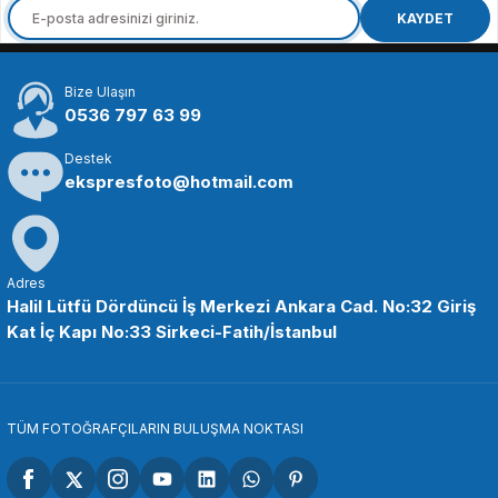
OEM Marka 95mm Lens Kapağı
OEM Marka 72mm Lens Kapağı
KAYDET
Bize Ulaşın
288,86 TL
190,65 TL
0536 797 63 99
Destek
SEPETE EKLE
SEPETE EKLE
ekspresfoto@hotmail.com
OEM
OEM
OEM Marka 67mm Lens Kapağı
OEM Marka 62mm Lens Kapağı
Adres
Halil Lütfü Dördüncü İş Merkezi Ankara Cad. No:32 Giriş
Kat İç Kapı No:33 Sirkeci-Fatih/İstanbul
190,65 TL
190,65 TL
SEPETE EKLE
SEPETE EKLE
TÜM FOTOĞRAFÇILARIN BULUŞMA NOKTASI
OEM
OEM