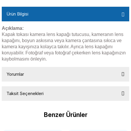
Ürün Bilgisi
Açıklama:
Kapak tokası kamera lens kapağı tutucusu, kameranın lens
kapağını, boyun askısına veya kamera çantasına sıkıca ve
kamera kayışınıza kolayca takılır. Ayrıca lens kapağını
koruyabilir. Fotoğraf veya fotoğraf çekerken lens kapağınızın
kaybolmasını önleyin.
Yorumlar
Taksit Seçenekleri
Bu ürüne ilk yorumu siz yapın!
Benzer Ürünler
Yorum Yaz
OEM