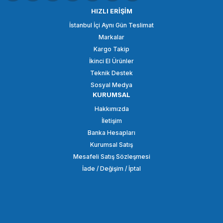
OEM Marka 55mm Lens Kapağı
OEM Marka 58mm Lens Kapağı
HIZLI ERİŞİM
İstanbul İçi Aynı Gün Teslimat
Markalar
190,65 TL
190,65 TL
Kargo Takip
İkinci El Ürünler
SEPETE EKLE
SEPETE EKLE
Teknik Destek
Sosyal Medya
KURUMSAL
OEM
OEM
Hakkımızda
OEM Marka 52mm Lens Kapağı
OEM Marka 49mm Lens Kapağı
İletişim
Banka Hesapları
Kurumsal Satış
190,65 TL
190,65 TL
Mesafeli Satış Sözleşmesi
İade / Değişim / İptal
SEPETE EKLE
SEPETE EKLE