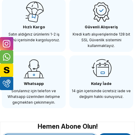
Canon EF Mount İçin Body ve Lens Arka Kapağı
Hızlı Kargo
Güvenli Alışveriş
242,64 TL
Satın aldığınız ürünlerini 1-2 iş
Kredi kartı alışverişlerinde 128 bit
günü içerisinde kargoluyoruz.
SSL Güvenlik sistemini
kullanmaktayız.
SEPETE EKLE
OEM
Nikon İçin Body ve Lens Arka Kapağı
Whatsapp
Kolay İade
Sorularınız için telefon ve
14 gün içerisinde ücretsiz iade ve
Whatsapp üzerinden iletişime
değişim hakkı sunuyoruz.
242,64 TL
geçmekten çekinmeyin.
SEPETE EKLE
Hemen Abone Olun!
OEM
OEM