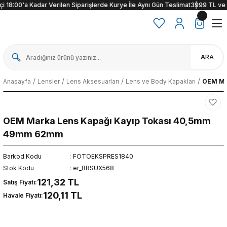
i 18:00'a Kadar Verilen Siparişlerde Kurye İle Aynı Gün Teslimat
3999 TL ve üze
ARA
Anasayfa
Lensler
Lens Aksesuarları
Lens ve Body Kapakları
OEM Ma
OEM Marka Lens Kapağı Kayıp Tokası 40,5mm
49mm 62mm
Barkod Kodu
FOTOEKSPRES1840
Stok Kodu
er_BRSUX568
121,32 TL
Satış Fiyatı:
120,11 TL
Havale Fiyatı: