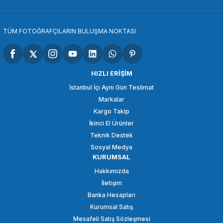
SEPETE EKLE
TÜM FOTOĞRAFÇILARIN BULUŞMA NOKTASI
OEM
OEM Marka Nikon D7000 Lcd Koruma Camı
HIZLI ERİŞİM
İstanbul İçi Aynı Gün Teslimat
Markalar
98,21 TL
Kargo Takip
İkinci El Ürünler
SEPETE EKLE
Teknik Destek
Sosyal Medya
KURUMSAL
OEM
Hakkımızda
OEM Marka J2 J3 Lcd Koruma Camı
İletişim
Banka Hesapları
Kurumsal Satış
98,21 TL
Mesafeli Satış Sözleşmesi