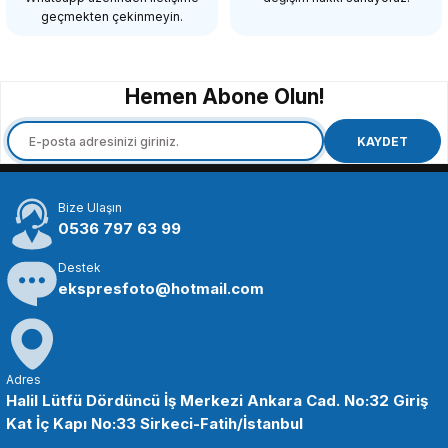
98,21 TL
geçmekten çekinmeyin.
SEPETE EKLE
Hemen Abone Olun!
OEM
OEM Marka D500 D600 D610 D7100 D7200 D750 D800 D810 D4 DF Lcd 
KAYDET
Bize Ulaşın
98,21 TL
0536 797 63 99
Destek
SEPETE EKLE
ekspresfoto@hotmail.com
OEM
OEM Marka Nikon D5100/D5200/D5300 Lcd Koruma Camı
Adres
Halil Lütfü Dördüncü İş Merkezi Ankara Cad. No:32 Giriş
Kat İç Kapı No:33 Sirkeci-Fatih/İstanbul
98,21 TL