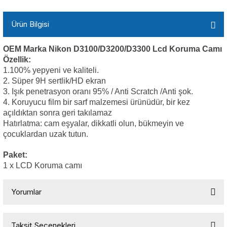
Ürün Bilgisi
OEM Marka Nikon D3100/D3200/D3300 Lcd Koruma Camı
Özellik:
1.100% yepyeni ve kaliteli.
2. Süper 9H sertlik/HD ekran
3. Işık penetrasyon oranı 95% / Anti Scratch /Anti şok.
4. Koruyucu film bir sarf malzemesi ürünüdür, bir kez
açıldıktan sonra geri takılamaz
Hatırlatma: cam eşyalar, dikkatli olun, bükmeyin ve
çocuklardan uzak tutun.
Paket:
1 x LCD Koruma camı
Yorumlar
Taksit Seçenekleri