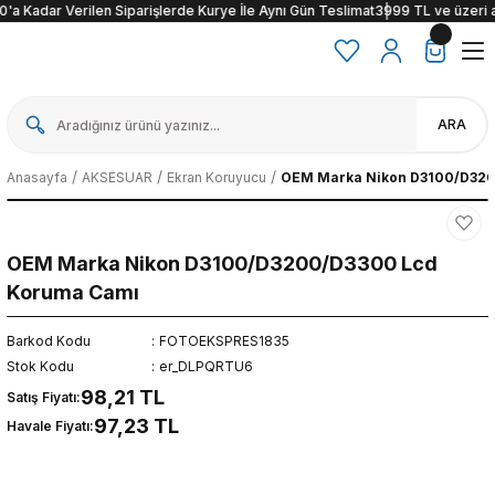
'a Kadar Verilen Siparişlerde Kurye İle Aynı Gün Teslimat
3999 TL ve üzeri alı
ARA
Anasayfa
AKSESUAR
Ekran Koruyucu
OEM Marka Nikon D3100/D32
OEM Marka Nikon D3100/D3200/D3300 Lcd
Koruma Camı
Barkod Kodu
FOTOEKSPRES1835
Stok Kodu
er_DLPQRTU6
98,21 TL
Satış Fiyatı:
97,23 TL
Havale Fiyatı: