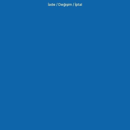
İade / Değişim / İptal
SEPETE EKLE
OEM
OEM Marka Canon 1DX MARK2/1DX MARK4 Lcd Koruma Camı
219,54 TL
SEPETE EKLE
OEM
OEM Marka Canon 5DIII Lcd Koruma Camı
219,54 TL