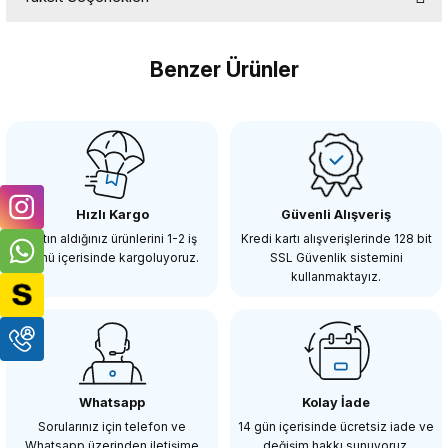
Bu ürüne ilk yorumu siz yapın!
Benzer Ürünler
Yorum Yaz
OEM
OEM Marka Nikon D90 Lcd Koruma Camı
Hızlı Kargo
Güvenli Alışveriş
98,21 TL
Satın aldığınız ürünlerini 1-2 iş
Kredi kartı alışverişlerinde 128 bit
günü içerisinde kargoluyoruz.
SSL Güvenlik sistemini
kullanmaktayız.
SEPETE EKLE
OEM
OEM Marka Nikon D300 D300s Lcd Koruma Camı
Whatsapp
Kolay İade
Sorularınız için telefon ve
14 gün içerisinde ücretsiz iade ve
Whatsapp üzerinden iletişime
değişim hakkı sunuyoruz.