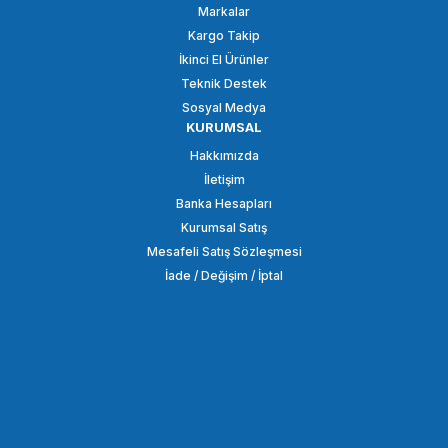
Markalar
479,51 TL
Kargo Takip
İkinci El Ürünler
SEPETE EKLE
Teknik Destek
Sosyal Medya
KURUMSAL
OEM
Hakkımızda
OEM Marka USB AV 1.5m 10 Pim Görüntü Aktarım Kablosu
İletişim
Banka Hesapları
Kurumsal Satış
387,08 TL
Mesafeli Satış Sözleşmesi
İade / Değişim / İptal
SEPETE EKLE
OEM
OEM Marka 3.5mm AV Görüntü Aktarım Kaplosu