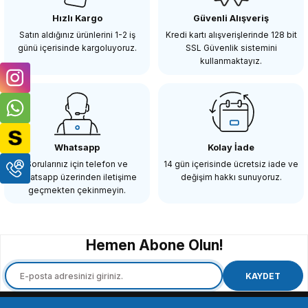
Hızlı Kargo
Güvenli Alışveriş
387,08 TL
Satın aldığınız ürünlerini 1-2 iş
Kredi kartı alışverişlerinde 128 bit
günü içerisinde kargoluyoruz.
SSL Güvenlik sistemini
kullanmaktayız.
SEPETE EKLE
OEM
OEM Marka SDI-B Dişi Dişi SDI Uzatma Konektör
Whatsapp
Kolay İade
Sorularınız için telefon ve
14 gün içerisinde ücretsiz iade ve
Whatsapp üzerinden iletişime
değişim hakkı sunuyoruz.
335,08 TL
geçmekten çekinmeyin.
SEPETE EKLE
Hemen Abone Olun!
OEM
OEM Marka JC35 Stereo Ses Jakı 3.5mm Erkek 6.5mm Dişi Adaptörü
KAYDET