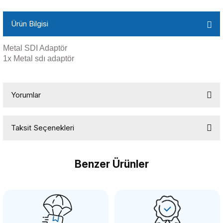
Ürün Bilgisi
Metal SDI Adaptör
1x Metal sdı adaptör
Yorumlar
Taksit Seçenekleri
Bu ürüne ilk yorumu siz yapın!
Benzer Ürünler
Yorum Yaz
OEM
OEM Marka SDI-T Dişi Erkek SDI Bağlantı Konektör