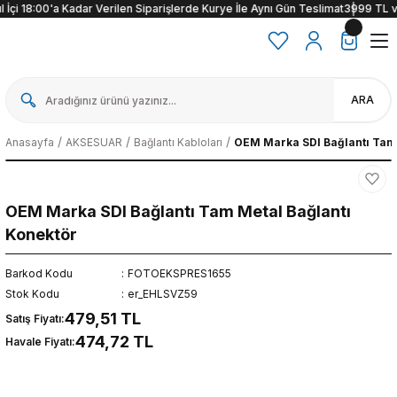
İçi 18:00'a Kadar Verilen Siparişlerde Kurye İle Aynı Gün Teslimat
3999 TL ve ü
ARA
Anasayfa
AKSESUAR
Bağlantı Kabloları
OEM Marka SDI Bağlantı Tam 
OEM Marka SDI Bağlantı Tam Metal Bağlantı
Konektör
Barkod Kodu
FOTOEKSPRES1655
Stok Kodu
er_EHLSVZ59
479,51 TL
Satış Fiyatı:
474,72 TL
Havale Fiyatı: