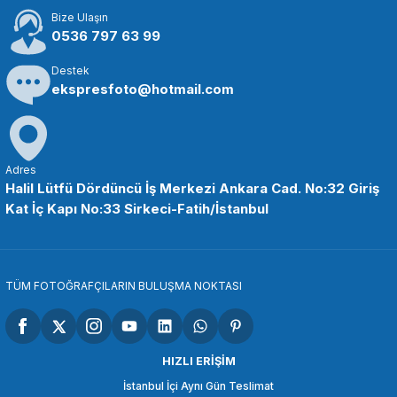
Bize Ulaşın
144,43 TL
0536 797 63 99
Destek
SEPETE EKLE
ekspresfoto@hotmail.com
OEM
OEM Marka HD11 4K HDMI Kablosu (C-A Mini) 100cm
Adres
Halil Lütfü Dördüncü İş Merkezi Ankara Cad. No:32 Giriş
Kat İç Kapı No:33 Sirkeci-Fatih/İstanbul
479,51 TL
SEPETE EKLE
TÜM FOTOĞRAFÇILARIN BULUŞMA NOKTASI
OEM
OEM Marka HD12 4K HDMI Kablosu (A-A Mini) 100cm
HIZLI ERİŞİM
İstanbul İçi Aynı Gün Teslimat