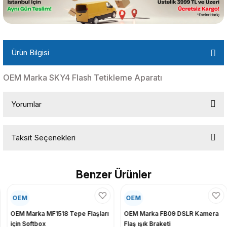
Ürün Bilgisi
OEM Marka SKY4 Flash Tetikleme Aparatı
Yorumlar
Taksit Seçenekleri
Bu ürüne ilk yorumu siz yapın!
Benzer Ürünler
Yorum Yaz
OEM
OEM
OEM Marka MF1518 Tepe Flaşları
OEM Marka FB09 DSLR Kamera
için Softbox
Flaş ışık Braketi