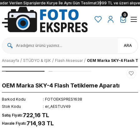
dar Verilen Siparişlerde Kurye İle Aynı Gün Teslimat
3999 TL ve üzeri alışveri
0
ARA
Anasayfa
STÜDYO & IŞIK
Flash Aksesuar
OEM Marka SKY-4 Flash Te
OEM Marka SKY-4 Flash Tetikleme Aparatı
Barkod Kodu
FOTOEKSPRES1638
Stok Kodu
er_AESTUV49
722,16 TL
Satış Fiyatı:
714,93 TL
Havale Fiyatı: