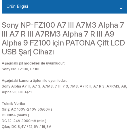
Ürün Bilgisi
Sony NP-FZ100 A7 III A7M3 Alpha 7
III A7 R III A7RM3 Alpha 7 R III A9
Alpha 9 FZ100 için PATONA Çift LCD
USB Şarj Cihazı
Aşağıdaki pil modelleri ile uyumludur:
Sony NP-FZ100, FZ100
Aşağıdaki kamera tipleri ile uyumludur:
Sony Alpha A7 III, A7 3, A7M3, 7 III, 7 3, 7M3, A7 R III, A7 R 3, A7RM3, A9,
Alpha 9II, BC-QZ1
Teknik Veriler:
Giriş: AC 100V-240V 50/60Hz
1500mA (maks.)
DC 12-24V 3000mA (min.)
Çıkış: DC 8,4V / 12,6V / 16,8V