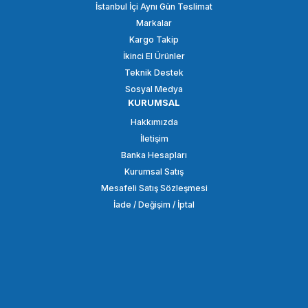
İstanbul İçi Aynı Gün Teslimat
Markalar
825,00 TL
Kargo Takip
İkinci El Ürünler
SEPETE EKLE
Teknik Destek
Sosyal Medya
KURUMSAL
PATONA
Hakkımızda
PATONA Premium RGB 216AS LED Fotoğraf ve Video Işığı
İletişim
Banka Hesapları
Kurumsal Satış
8.470,04 TL
Mesafeli Satış Sözleşmesi
İade / Değişim / İptal
SEPETE EKLE
PATONA
PATONA Premium PT160 RGB Fotoğraf ve Video Işığı