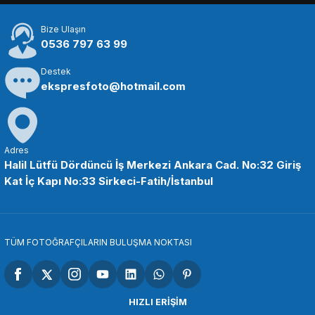
Bize Ulaşın
13.200,00 TL
0536 797 63 99
Destek
SEPETE EKLE
ekspresfoto@hotmail.com
PATONA
PATONA Premium COB-300 Bi Color APRC Video Işığı
Adres
Halil Lütfü Dördüncü İş Merkezi Ankara Cad. No:32 Giriş
Kat İç Kapı No:33 Sirkeci-Fatih/İstanbul
15.949,96 TL
SEPETE EKLE
TÜM FOTOĞRAFÇILARIN BULUŞMA NOKTASI
PATONA
PATONA RC43 RC60 RC100 LED için Manyetik Montaj Kelepcesi
HIZLI ERİŞİM