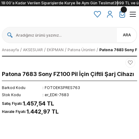
18:00'a Kadar Verilen Siparişlerde Kurye İle Aynı Gün Teslimat
3999 TL ve üzer
ARA
Anasayfa
AKSESUAR
EKİPMAN
Patona Ürünleri
Patona 7683 Sony FZ10
Patona 7683 Sony FZ100 Pil İçin Çiftli Şarj Cihazı
Barkod Kodu
FOTOEKSPRES763
Stok Kodu
er_EDK-7683
1.457,54 TL
Satış Fiyatı:
1.442,97 TL
Havale Fiyatı: