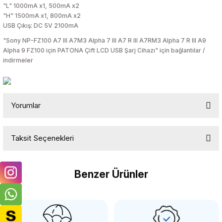
"L" 1000mA x1, 500mA x2
"H" 1500mA x1, 800mA x2
USB Çıkış: DC 5V 2100mA
"Sony NP-FZ100 A7 III A7M3 Alpha 7 III A7 R III A7RM3 Alpha 7 R III A9
Alpha 9 FZ100 için PATONA Çift LCD USB Şarj Cihazı" için bağlantılar /
indirmeler
Yorumlar
Taksit Seçenekleri
Bu ürüne ilk yorumu siz yapın!
Benzer Ürünler
Yorum Yaz
PATONA
PATONA Premium 188A RGB Yumuşak Fotoğraf ve Video Işığı