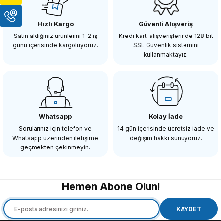
Hızlı Kargo
Güvenli Alışveriş
10.945,04 TL
Satın aldığınız ürünlerini 1-2 iş
Kredi kartı alışverişlerinde 128 bit
günü içerisinde kargoluyoruz.
SSL Güvenlik sistemini
kullanmaktayız.
SEPETE EKLE
PATONA
PATONA Premium PT72 RGB BiColor Fotoğraf ve Video Işığı
Whatsapp
Kolay İade
Sorularınız için telefon ve
14 gün içerisinde ücretsiz iade ve
Whatsapp üzerinden iletişime
değişim hakkı sunuyoruz.
7.150,04 TL
geçmekten çekinmeyin.
SEPETE EKLE
Hemen Abone Olun!
PATONA
PATONA Premium COB-200 Bi Color APRC Video Işığı
KAYDET