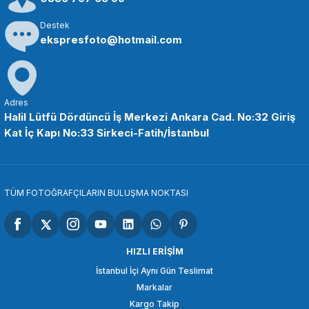
Destek
SEPETE EKLE
ekspresfoto@hotmail.com
PATONA
PATONA Premium COB-200 Bi Color APRC Video Işığı
Adres
Halil Lütfü Dördüncü İş Merkezi Ankara Cad. No:32 Giriş
Kat İç Kapı No:33 Sirkeci-Fatih/İstanbul
13.200,00 TL
SEPETE EKLE
TÜM FOTOĞRAFÇILARIN BULUŞMA NOKTASI
PATONA
PATONA Premium COB-300 Bi Color APRC Video Işığı
HIZLI ERİŞİM
İstanbul İçi Aynı Gün Teslimat
Markalar
15.949,96 TL
Kargo Takip