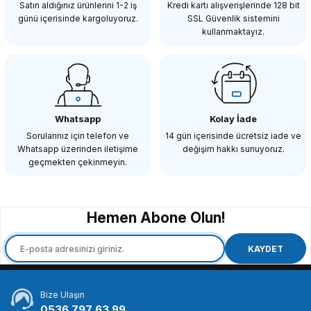
Satın aldığınız ürünlerini 1-2 iş
Kredi kartı alışverişlerinde 128 bit
günü içerisinde kargoluyoruz.
SSL Güvenlik sistemini
kullanmaktayız.
SEPETE EKLE
PATONA
PATONA Premium 188A RGB Yumuşak Fotoğraf ve Video Işığı
Whatsapp
Kolay İade
Sorularınız için telefon ve
14 gün içerisinde ücretsiz iade ve
Whatsapp üzerinden iletişime
değişim hakkı sunuyoruz.
10.945,04 TL
geçmekten çekinmeyin.
SEPETE EKLE
Hemen Abone Olun!
PATONA
PATONA Premium PT72 RGB BiColor Fotoğraf ve Video Işığı
KAYDET
Bize Ulaşın
7.150,04 TL
0536 797 63 99