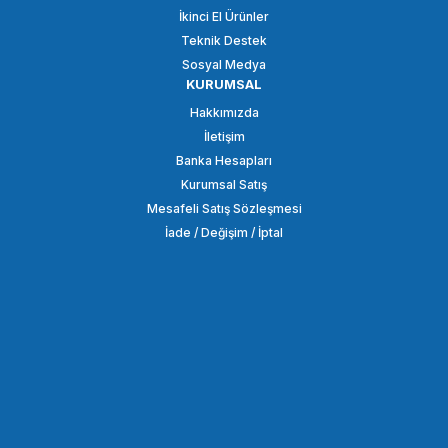
İkinci El Ürünler
SEPETE EKLE
Teknik Destek
Sosyal Medya
KURUMSAL
PATONA
Hakkımızda
PATONA RC43 RC60 RC100 LED için Manyetik Montaj Kelepcesi
İletişim
Banka Hesapları
Kurumsal Satış
825,00 TL
Mesafeli Satış Sözleşmesi
İade / Değişim / İptal
SEPETE EKLE
PATONA
PATONA Premium RGB 216AS LED Fotoğraf ve Video Işığı
8.470,04 TL