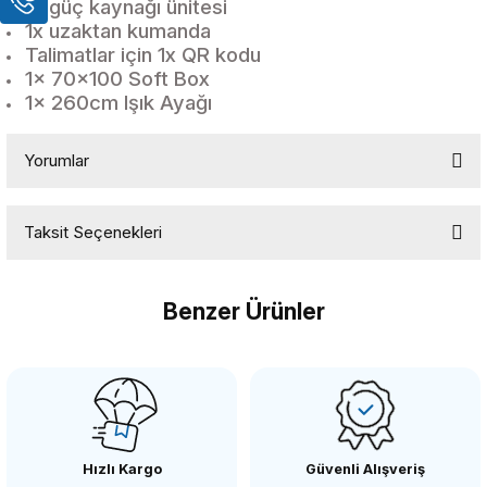
1x güç kaynağı ünitesi
1x uzaktan kumanda
Talimatlar için 1x QR kodu
1x 70x100 Soft Box
1x 260cm Işık Ayağı
Yorumlar
Taksit Seçenekleri
Bu ürüne ilk yorumu siz yapın!
Benzer Ürünler
Yorum Yaz
PATONA
Patona 7683 Sony FZ100 Pil İçin Çiftli Şarj Cihazı
Hızlı Kargo
Güvenli Alışveriş
1.457,54 TL