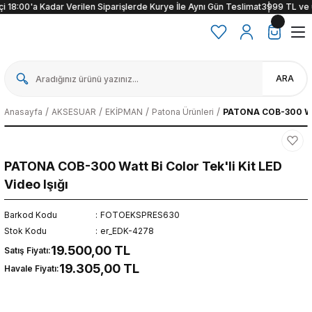
 18:00'a Kadar Verilen Siparişlerde Kurye İle Aynı Gün Teslimat
3999 TL ve üzer
ARA
Anasayfa
AKSESUAR
EKİPMAN
Patona Ürünleri
PATONA COB-300 Watt 
PATONA COB-300 Watt Bi Color Tek'li Kit LED
Video Işığı
Barkod Kodu
FOTOEKSPRES630
Stok Kodu
er_EDK-4278
19.500,00 TL
Satış Fiyatı:
19.305,00 TL
Havale Fiyatı: