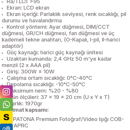
Ra/TLCI: >95
Ekran: LCD ekran
Ekran içeriği: Parlaklık seviyesi, renk sıcaklığı, pil
durumu ve havalandırma
Kontrol yöntemi: Ayar düğmesi, DIM/CCT
düğmesi, GR/CH düğmesi, fan düğmesi ve üç
kademeli tekne anahtarı, (O-Kapalı, I-pil, II-harici
adaptör)
Güç kaynağı: harici güç kaynağı ünitesi
Uzaktan kumanda: 2,4 GHz 50 m'ye kadar
menzil (2 x AAA pil)
Giriş: 300W ± 10W
Çalışma ortam sıcaklığı: 0°C-40°C
Depolama sıcaklığı: -10°C-50°C
Maksimum nem: %20 - %80
Ürün ölçüleri: 37 x 19 x 20 cm (U x Y x T)
Ağırlık: 1970gr
Teslimat kapsamı:
1x PATONA Premium Fotoğraf/Video Işığı COB-
300 APRC