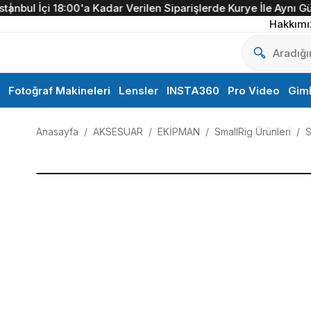
bul İçi 18:00'a Kadar Verilen Siparişlerde Kurye İle Aynı Gün T
Hakkımı
Fotoğraf Makineleri
Lensler
INSTA360
Pro Video
Gim
Anasayfa
AKSESUAR
EKİPMAN
SmallRig Ürünleri
S