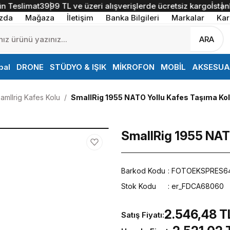
eslimat
3999 TL ve üzeri alışverişlerde ücretsiz kargo
İstanbul İ
zda
Mağaza
İletişim
Banka Bilgileri
Markalar
Kar
ARA
bal
DRONE
STÜDYO & IŞIK
MİKROFON
MOBİL
AKSESUA
amllrig Kafes Kolu
SmallRig 1955 NATO Yollu Kafes Taşıma Ko
SmallRig 1955 NAT
Barkod Kodu
FOTOEKSPRES6
Stok Kodu
er_FDCA68060
2.546,48 T
Satış Fiyatı: