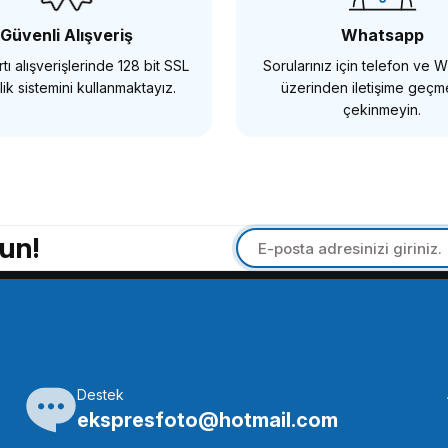
,86 TL
5.828,86 TL
Güvenli Alışveriş
Whatsapp
tı alışverişlerinde 128 bit SSL
Sorularınız için telefon ve
SEPETE EKLE
SEPET
ik sistemini kullanmaktayız.
üzerinden iletişime geç
çekinmeyin.
İG
2880 Fujifilm ve Panasonic Aynasız Kameralar İçin Uzaktan
un!
94 TL
SEPETE EKLE
Destek
SMALLRİG
ekspresfoto@hotmail.com
15 Kafes Yan Kolu 1/4 Vidalı
SmallRig 2913 Ahşap Mini