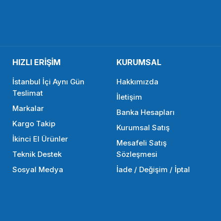
0 TL
3.826,94 TL
HIZLI ERİŞİM
KURUMSAL
SEPETE EKLE
SEPETE
İstanbul İçi Aynı Gün
Hakkımızda
Teslimat
İletişim
Markalar
SMALLRİG
Banka Hesapları
Kargo Takip
Kurumsal Satış
SmallRig 4756 Kafes İçin Mini Yan Sap 1/4 Vidalı
İkinci El Ürünler
Mesafeli Satış
Teknik Destek
Sözleşmesi
Sosyal Medya
İade / Değişim / İptal
2.583,90 TL
SEPETE EKLE