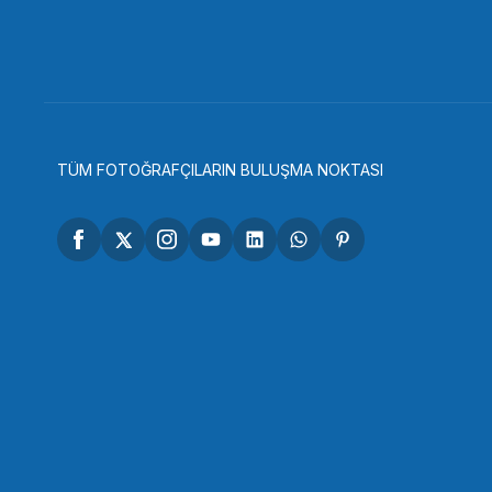
3.738,90 TL
4.068,9
SEPETE EKLE
TÜM FOTOĞRAFÇILARIN BULUŞMA NOKTASI
SMALLRİG
SmallRig 2165C ARRI Kafes Taşıma Kolu Evrensel
4.398,90 TL
SEPETE EKLE