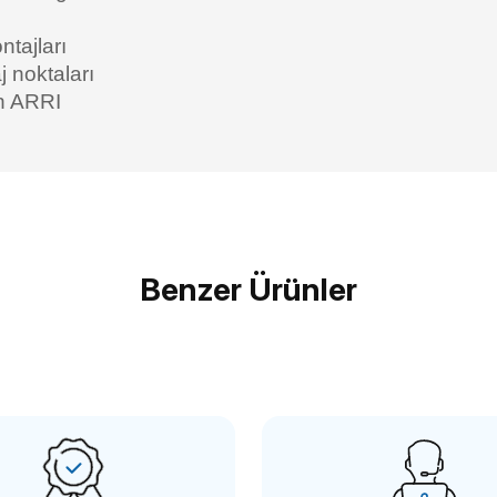
tajları
j noktaları
in ARRI
Bu ürüne ilk yorumu siz yapın!
Benzer Ürünler
Yorum Yaz
RİG
SMALLRİG
ig HSN2093C Evrensel Ahşap Yan Kol
SmallRig 3260 