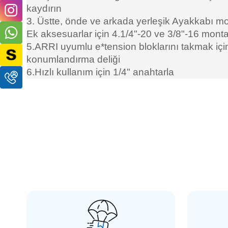
kaydırın
3. Üstte, önde ve arkada yerleşik Ayakkabı mon
Ek aksesuarlar için 4.1/4"-20 ve 3/8"-16 monta
5.ARRI uyumlu e*tension bloklarını takmak iç
konumlandırma deliği
6.Hızlı kullanım için 1/4" anahtarla
SMALLRİG
SMALL
SmallRig 2187B Ahşap NATO Yan Sap
SmallR