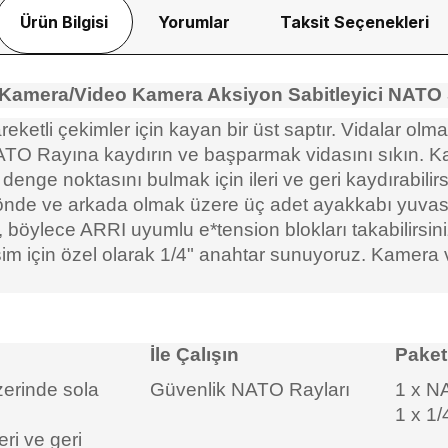
Ürün Bilgisi
Yorumlar
Taksit Seçenekleri
 Kamera/Video Kamera Aksiyon Sabitleyici NATO 
tli çekimler için kayan bir üst saptır. Vidalar olm
NATO Rayına kaydırın ve başparmak vidasını sıkın. 
enge noktasını bulmak için ileri ve geri kaydırabilirs
e, önde ve arkada olmak üzere üç adet ayakkabı yuvas
ır, böylece ARRI uyumlu e*tension blokları takabilirsin
işim için özel olarak 1/4" anahtar sunuyoruz. Kamera 
İle Çalışın
Paket 
erinde sola
Güvenlik NATO Rayları
1 x N
1 x 1/
ri ve geri