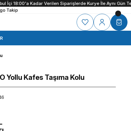
çi 18:00'a Kadar Verilen Siparişlerde Kurye İle Aynı Gün Teslim
go Takip
R
lu
O Yollu Kafes Taşıma Kolu
46
L