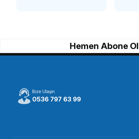
SMALLRİG
SMALLR
SmallRig 3765 ARRI Kafes Üst Kolu
SmallRig 
Hemen Abone Ol
2.396,86 TL
3.298,
SEPETE EKLE
Bize Ulaşın
SMALLRİG
SMALLRİG
0536 797 63 99
SmallRig 4346 Arri Vidalı Yan Sap
SmallRig 40
3.738,90 TL
4.068,9