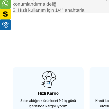
konumlandırma deliği
5. Hızlı kullanım için 1/4" anahtarla
SMALLRİG
SMALL
SmallRig 2187B Ahşap NATO Yan Sap
SmallR
4.596,90 TL
5.828
Hızlı Kargo
Satın aldığınız ürünlerini 1-2 iş günü
Kredi kar
SEPETE EKLE
içerisinde kargoluyoruz.
Güvenl