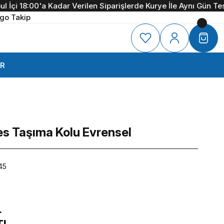
İçi 18:00'a Kadar Verilen Siparişlerde Kurye İle Aynı Gün Tesli
go Takip
R
es Taşıma Kolu Evrensel
45
L