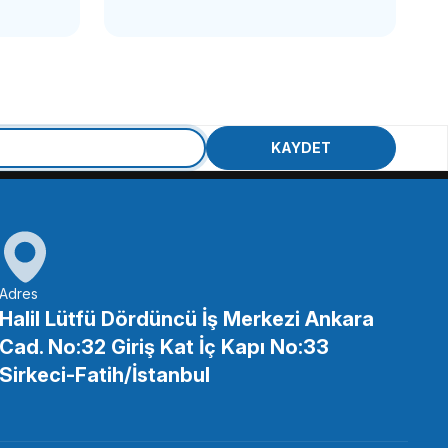
 Kumandalı NATO Üst Kol
KAYDET
Adres
Halil Lütfü Dördüncü İş Merkezi Ankara
Cad. No:32 Giriş Kat İç Kapı No:33
 Yan Sap (1/4”-20 Vida)
Sirkeci-Fatih/İstanbul