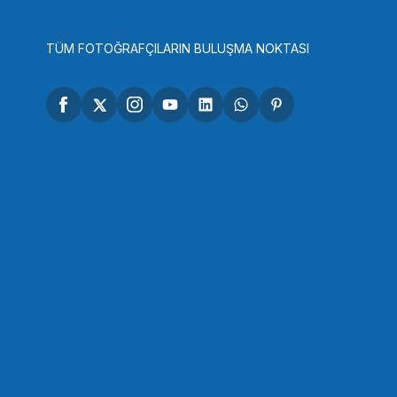
SEPETE EKLE
TÜM FOTOĞRAFÇILARIN BULUŞMA NOKTASI
SMALLRİG
SmallRig 2165C ARRI Kafes Taşıma Kolu Evrensel
4.398,90 TL
SEPETE EKLE