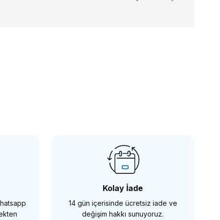
Döner NATO Kolu
Kolay İade
 Whatsapp
14 gün içerisinde ücretsiz iade ve
E EKLE
mekten
değişim hakkı sunuyoruz.