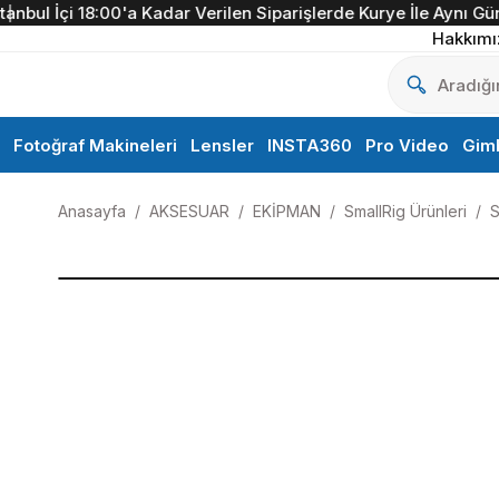
bul İçi 18:00'a Kadar Verilen Siparişlerde Kurye İle Aynı Gün T
Hakkımı
Fotoğraf Makineleri
Lensler
INSTA360
Pro Video
Gim
Anasayfa
AKSESUAR
EKİPMAN
SmallRig Ürünleri
S