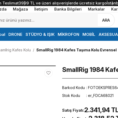
eslimat
3999 TL ve üzeri alışverişlerde ücretsiz kargo
İstanbul 
zda
Mağaza
İletişim
Banka Bilgileri
Markalar
Kar
ARA
bal
DRONE
STÜDYO & IŞIK
MİKROFON
MOBİL
AKSESUA
amllrig Kafes Kolu
SmallRig 1984 Kafes Taşıma Kolu Evrensel
SmallRig 1984 Kaf
Barkod Kodu
FOTOEKSPRES6
Stok Kodu
er_FDCA68021
2.341,94 T
Satış Fiyatı: