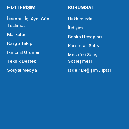
HIZLI ERİŞİM
KURUMSAL
SEPETE EKLE
SEPETE
İstanbul İçi Aynı Gün
Hakkımızda
Teslimat
İletişim
Markalar
SMALLRİG
Banka Hesapları
Kargo Takip
Kurumsal Satış
SmallRig 4756 Kafes İçin Mini Yan Sap 1/4 Vidalı
İkinci El Ürünler
Mesafeli Satış
Teknik Destek
Sözleşmesi
Sosyal Medya
İade / Değişim / İptal
2.583,90 TL
SEPETE EKLE