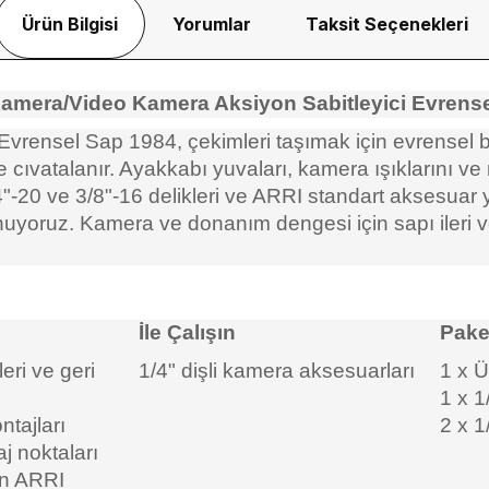
Ürün Bilgisi
Yorumlar
Taksit Seçenekleri
amera/Video Kamera Aksiyon Sabitleyici Evrens
rensel Sap 1984, çekimleri taşımak için evrensel bi
e cıvatalanır. Ayakkabı yuvaları, kamera ışıklarını ve
4"-20 ve 3/8"-16 delikleri ve ARRI standart aksesuar yu
unuyoruz. Kamera ve donanım dengesi için sapı ileri 
İle Çalışın
Paket
eri ve geri
1/4" dişli kamera aksesuarları
1 x Ü
1 x 1
tajları
2 x 1
j noktaları
in ARRI