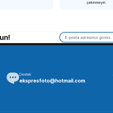
çekinmeyin.
İG
2880 Fujifilm ve Panasonic Aynasız Kameralar İçin Uzaktan
un!
94 TL
SEPETE EKLE
Destek
SMALLRİG
ekspresfoto@hotmail.com
15 Kafes Yan Kolu 1/4 Vidalı
SmallRig 2913 Ahşap Mini
0 TL
3.826,94 TL