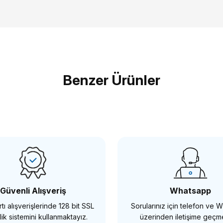
Bu ürüne ilk yorumu siz yapın!
Benzer Ürünler
Yorum Yaz
RİG
SMALLRİG
ig HSN2093C Evrensel Ahşap Yan Kol
SmallRig 3260 
,86 TL
5.828,86 TL
Güvenli Alışveriş
Whatsapp
tı alışverişlerinde 128 bit SSL
Sorularınız için telefon ve
SEPETE EKLE
SEPET
ik sistemini kullanmaktayız.
üzerinden iletişime geç