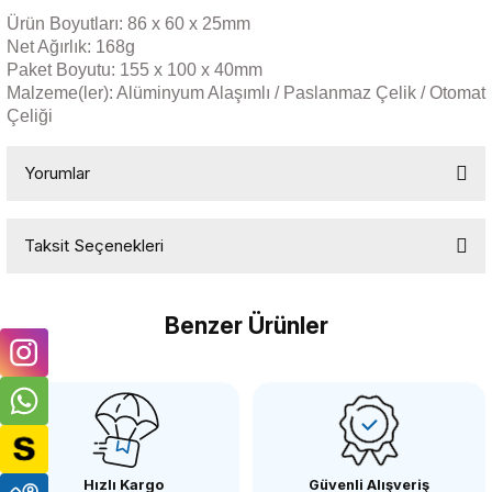
Ürün Boyutları: 86 x 60 x 25mm
Net Ağırlık: 168g
Paket Boyutu: 155 x 100 x 40mm
Malzeme(ler): Alüminyum Alaşımlı / Paslanmaz Çelik / Otomat
Çeliği
Yorumlar
Taksit Seçenekleri
Bu ürüne ilk yorumu siz yapın!
Benzer Ürünler
Yorum Yaz
OEM
OEM Marka CLP01 Süper Kelepçe
Hızlı Kargo
Güvenli Alışveriş