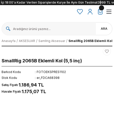
çi 18:00'a Kadar Verilen Siparişlerde Kurye İle Aynı Gün Teslimat
3999 TL ve üz
ARA
Anasayfa
AKSESUAR
Samllrig Aksesuar
SmallRig 2065B Eklemli Kol (
SmallRig 2065B Eklemli Kol (5,5 inç)
Barkod Kodu
FOTOEKSPRES1102
Stok Kodu
er_FDCA68398
1.186,94 TL
Satış Fiyatı:
1.175,07 TL
Havale Fiyatı: