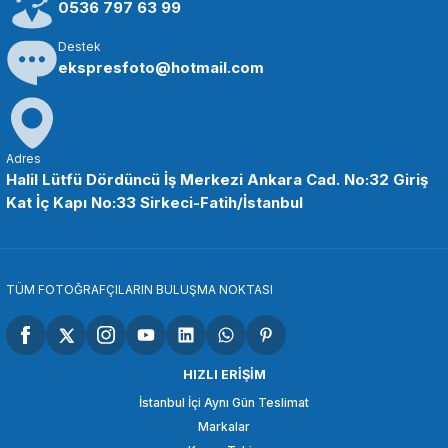
405,90 TL
0536 797 63 99
Destek
SEPETE EKLE
ekspresfoto@hotmail.com
SMALLRİG
SmallRig 1135 Çift Uçlu Top Kafalı Magic Arm
Adres
Halil Lütfü Dördüncü İş Merkezi Ankara Cad. No:32 Giriş
Kat İç Kapı No:33 Sirkeci-Fatih/İstanbul
713,86 TL
SEPETE EKLE
TÜM FOTOĞRAFÇILARIN BULUŞMA NOKTASI
SMALLRİG
SmallRig 1498B Eklemli Shirli Kol (11 '')
HIZLI ERİŞİM
İstanbul İçi Aynı Gün Teslimat
Markalar
1.296,90 TL