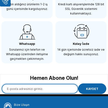
623,94 TL
Satın aldığınız ürünlerini 1-2 iş
Kredi kartı alışverişlerinde 128 bit
günü içerisinde kargoluyoruz.
SSL Güvenlik sistemini
kullanmaktayız.
SEPETE EKLE
SMALLRİG
SmallRig 2156 Fuji X-H1 ve Fuji X-T2 Kafes için HDMI Kablo Kelepçesi
Whatsapp
Kolay İade
Sorularınız için telefon ve
14 gün içerisinde ücretsiz iade ve
Whatsapp üzerinden iletişime
değişim hakkı sunuyoruz.
636,90 TL
geçmekten çekinmeyin.
SEPETE EKLE
Hemen Abone Olun!
SMALLRİG
SmallRig 1241 Kafesler için Mikrofon ve ışık Yuvası
KAYDET
Bize Ulaşın