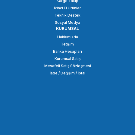
Kargo Takip
İkinci El Ürünler
SEPETE EKLE
Teknik Destek
Sosyal Medya
KURUMSAL
SMALLRİG
Hakkımızda
SmallRig 2070B Çift Bilyalı Eklem Kolu (1/4 '' Vida)
İletişim
Banka Hesapları
Kurumsal Satış
3.848,86 TL
Mesafeli Satış Sözleşmesi
İade / Değişim / İptal
SEPETE EKLE
SMALLRİG
SmallRig BUC2334 Kızak Yer Değiştirme Sony A6100 / A6300 / A6400 /
548,86 TL