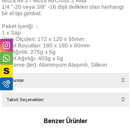
Moza Air 2 / Moza AirCross 2 Altta
1/4 "-20 veya 3/8" -16 dişli delikleri olan herhangi
bir el tipi gimbal.
Paket İçeriği ：
1 x Sap
Ürün Ölçüleri: 172 x 120 x 55mm
Paket Boyutları: 180 x 180 x 80mm
Net Ağırlık: 275g ± 5g
Paket Ağırlığı: 403g ± 5g
Malzeme (ler): Alüminyum Alaşımlı, Silikon
Yorumlar
Taksit Seçenekleri
Bu ürüne ilk yorumu siz yapın!
Benzer Ürünler
Yorum Yaz