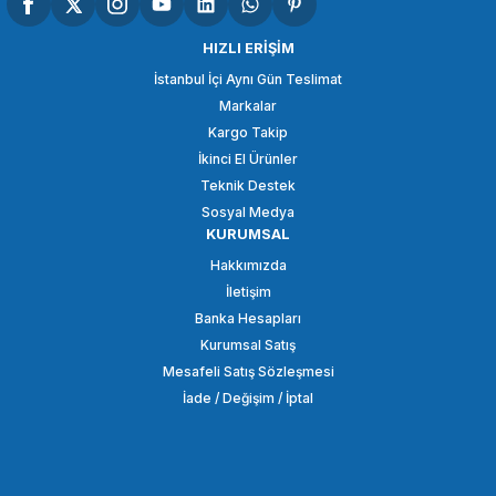
SmallRig 3061 DJI Ronin S / RS 2 / RSC 2 / RS 3 / RS 4 için Hızlı Çıkarma Pl
HIZLI ERİŞİM
İstanbul İçi Aynı Gün Teslimat
Markalar
2.528,86 TL
Kargo Takip
İkinci El Ürünler
SEPETE EKLE
Teknik Destek
Sosyal Medya
KURUMSAL
SMALLRİG
Hakkımızda
SmallRig 3031B DJI RS 2 Ronin-S Gimbal için Hızlı Çıkarma Plakası
İletişim
Banka Hesapları
Kurumsal Satış
2.396,86 TL
Mesafeli Satış Sözleşmesi
İade / Değişim / İptal
SEPETE EKLE
SMALLRİG