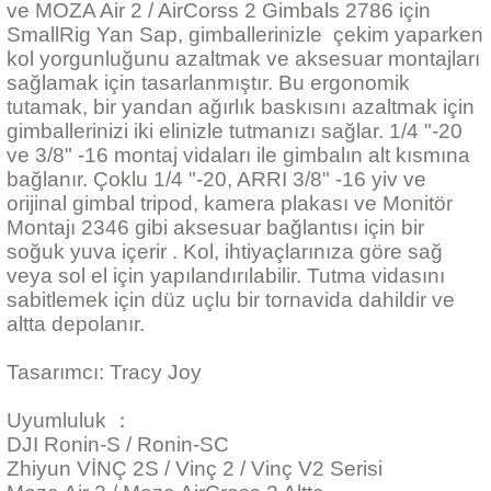
ve MOZA Air 2 / AirCorss 2 Gimbals 2786 için
SmallRig Yan Sap, gimballerinizle çekim yaparken
kol yorgunluğunu azaltmak ve aksesuar montajları
sağlamak için tasarlanmıştır. Bu ergonomik
tutamak, bir yandan ağırlık baskısını azaltmak için
gimballerinizi iki elinizle tutmanızı sağlar. 1/4 "-20
ve 3/8" -16 montaj vidaları ile gimbalın alt kısmına
bağlanır. Çoklu 1/4 "-20, ARRI 3/8" -16 yiv ve
orijinal gimbal tripod, kamera plakası ve Monitör
Montajı 2346 gibi aksesuar bağlantısı için bir
soğuk yuva içerir . Kol, ihtiyaçlarınıza göre sağ
veya sol el için yapılandırılabilir. Tutma vidasını
sabitlemek için düz uçlu bir tornavida dahildir ve
altta depolanır.
Tasarımcı: Tracy Joy
Uyumluluk ：
DJI Ronin-S / Ronin-SC
Zhiyun VİNÇ 2S / Vinç 2 / Vinç V2 Serisi