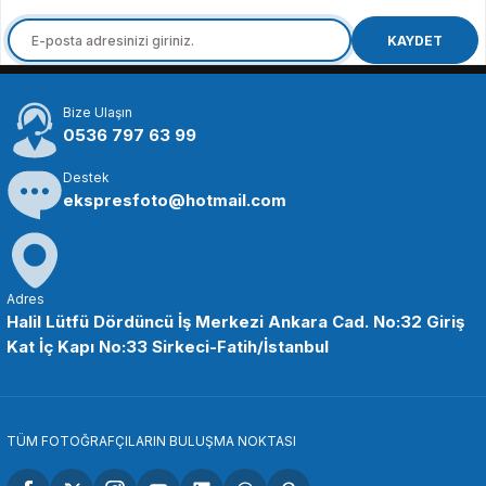
SMALLRİG
SmallRig 3027 DJI RS 2 / RS 3 / RS 3 / RS 4 için Çift EL Tutamağı
KAYDET
Bize Ulaşın
7.588,94 TL
0536 797 63 99
Destek
SEPETE EKLE
ekspresfoto@hotmail.com
SMALLRİG
SmallRig 3125 DJI RS 2 / RS 3 / RS4 ve ZHIYUN Gimbal için Karşı Ağırlık Kit
Adres
Halil Lütfü Dördüncü İş Merkezi Ankara Cad. No:32 Giriş
Kat İç Kapı No:33 Sirkeci-Fatih/İstanbul
2.143,94 TL
SEPETE EKLE
TÜM FOTOĞRAFÇILARIN BULUŞMA NOKTASI
SMALLRİG