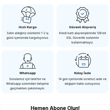
SMALLRİG
SmallRig AAW2459 DJI Ronin / Zhiyun Gimbal Stabilizatörler için Karşı Ağır
Hızlı Kargo
Güvenli Alışveriş
317,86 TL
Satın aldığınız ürünlerini 1-2 iş
Kredi kartı alışverişlerinde 128 bit
günü içerisinde kargoluyoruz.
SSL Güvenlik sistemini
kullanmaktayız.
SEPETE EKLE
SMALLRİG
SmallRig AAW2285 DJI Ronin S ve Zhiyun Gimbal Sabitleyici için Karşı Ağır
Whatsapp
Kolay İade
Sorularınız için telefon ve
14 gün içerisinde ücretsiz iade ve
Whatsapp üzerinden iletişime
değişim hakkı sunuyoruz.
1.098,90 TL
geçmekten çekinmeyin.
SEPETE EKLE
Hemen Abone Olun!