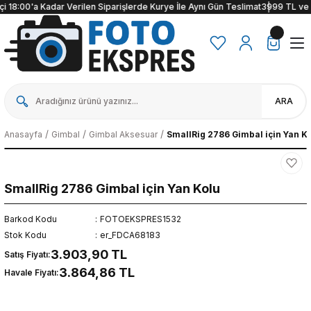
 18:00'a Kadar Verilen Siparişlerde Kurye İle Aynı Gün Teslimat
3999 TL ve üzer
ARA
Anasayfa
Gimbal
Gimbal Aksesuar
SmallRig 2786 Gimbal için Yan K
SmallRig 2786 Gimbal için Yan Kolu
Barkod Kodu
FOTOEKSPRES1532
Stok Kodu
er_FDCA68183
3.903,90 TL
Satış Fiyatı:
3.864,86 TL
Havale Fiyatı: