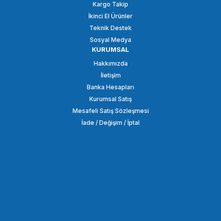
Kargo Takip
İkinci El Ürünler
SEPETE EKLE
Teknik Destek
Sosyal Medya
KURUMSAL
SMALLRİG
Hakkımızda
SmallRig 2070B Çift Bilyalı Eklem Kolu (1/4 '' Vida)
İletişim
Banka Hesapları
Kurumsal Satış
3.848,86 TL
Mesafeli Satış Sözleşmesi
İade / Değişim / İptal
SEPETE EKLE
SMALLRİG
SmallRig BUC2334 Kızak Yer Değiştirme Sony A6100 / A6300 / A6400 /
548,86 TL