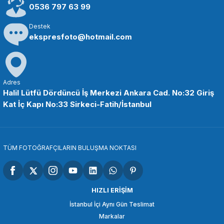
405,90 TL
0536 797 63 99
Destek
SEPETE EKLE
ekspresfoto@hotmail.com
SMALLRİG
SmallRig 1135 Çift Uçlu Top Kafalı Magic Arm
Adres
Halil Lütfü Dördüncü İş Merkezi Ankara Cad. No:32 Giriş
Kat İç Kapı No:33 Sirkeci-Fatih/İstanbul
713,86 TL
SEPETE EKLE
TÜM FOTOĞRAFÇILARIN BULUŞMA NOKTASI
SMALLRİG
SmallRig 1498B Eklemli Shirli Kol (11 '')
HIZLI ERİŞİM
İstanbul İçi Aynı Gün Teslimat
Markalar
1.296,90 TL