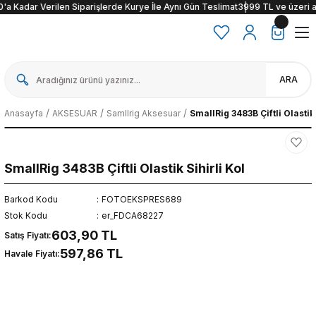
'a Kadar Verilen Siparişlerde Kurye İle Aynı Gün Teslimat
3999 TL ve üzeri alı
ARA
Anasayfa
AKSESUAR
Samllrig Aksesuar
SmallRig 3483B Çiftli Olastik 
SmallRig 3483B Çiftli Olastik Sihirli Kol
Barkod Kodu
FOTOEKSPRES689
Stok Kodu
er_FDCA68227
603,90 TL
Satış Fiyatı:
597,86 TL
Havale Fiyatı: