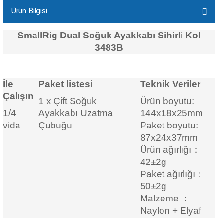
Ürün Bilgisi
SmallRig Dual Soğuk Ayakkabı Sihirli Kol
3483B
İle
Paket listesi
Teknik Veriler
Çalışın
1 x Çift Soğuk
Ürün boyutu:
1/4
Ayakkabı Uzatma
144x18x25mm
vida
Çubuğu
Paket boyutu:
87x24x37mm
Ürün ağırlığı：
42±2g
Paket ağırlığı：
50±2g
Malzeme
：
Naylon
+ Elyaf