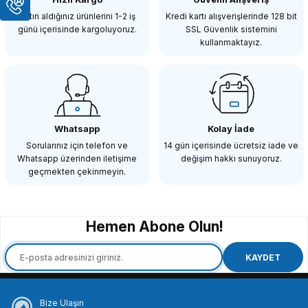
623,94 TL
Satın aldığınız ürünlerini 1-2 iş
Kredi kartı alışverişlerinde 128 bit
günü içerisinde kargoluyoruz.
SSL Güvenlik sistemini
kullanmaktayız.
SEPETE EKLE
SMALLRİG
SmallRig 2156 Fuji X-H1 ve Fuji X-T2 Kafes için HDMI Kablo Kelepçesi
Whatsapp
Kolay İade
Sorularınız için telefon ve
14 gün içerisinde ücretsiz iade ve
Whatsapp üzerinden iletişime
değişim hakkı sunuyoruz.
636,90 TL
geçmekten çekinmeyin.
SEPETE EKLE
Hemen Abone Olun!
SMALLRİG
SmallRig 1241 Kafesler için Mikrofon ve ışık Yuvası
KAYDET
Bize Ulaşın