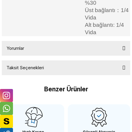
%30
Üst bağlantı：1/4
Vida
Alt bağlantı: 1/4
Vida
Yorumlar
Taksit Seçenekleri
Bu ürüne ilk yorumu siz yapın!
Benzer Ürünler
Yorum Yaz
OEM
OEM Marka CLP01 Süper Kelepçe
Hızlı Kargo
Güvenli Alışveriş