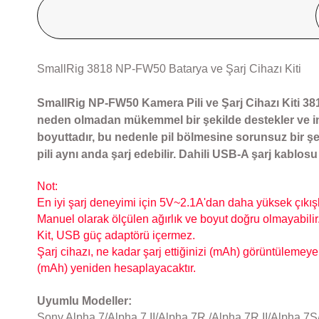
SmallRig 3818 NP-FW50 Batarya ve Şarj Cihazı Kiti
SmallRig NP-FW50 Kamera Pili ve Şarj Cihazı Kiti 38
neden olmadan mükemmel bir şekilde destekler ve ince
boyuttadır, bu nedenle pil bölmesine sorunsuz bir şekil
pili aynı anda şarj edebilir. Dahili USB-A şarj kablosu
Not:
En iyi şarj deneyimi için 5V~2.1A'dan daha yüksek çıkışl
Manuel olarak ölçülen ağırlık ve boyut doğru olmayabilir
Kit, USB güç adaptörü içermez.
Şarj cihazı, ne kadar şarj ettiğinizi (mAh) görüntülemeye y
(mAh) yeniden hesaplayacaktır.
Uyumlu Modeller:
Sony Alpha 7/Alpha 7 II/Alpha 7R /Alpha 7R II/Alpha 7S