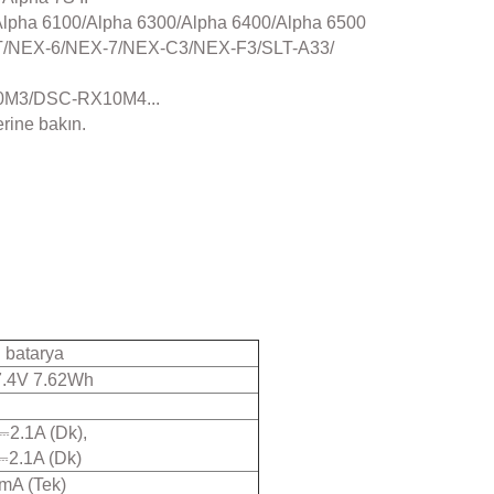
Alpha 6100/Alpha 6300/Alpha 6400/Alpha 6500
/NEX-6/NEX-7/NEX-C3/NEX-F3/SLT-A33/
0M3/DSC-RX10M4...
erine bakın.
 batarya
.4V 7.62Wh
2.1A (Dk),
⎓2.1A (Dk)
mA (Tek)