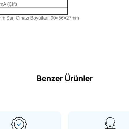
A (Çift)
.5mm Şarj Cihazı Boyutları: 90×56×27mm
Bu ürüne ilk yorumu siz yapın!
Benzer Ürünler
Yorum Yaz
ALLRİG
lRig 1845 Panasonic Lumix GH5 / GH4 / G85 / G7 / GX8 4.7 