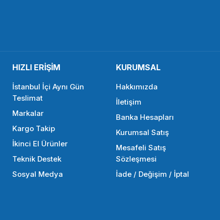
allRig 1089 1/4 ''Parmak Vida (2 adet)
OEM Marka DR
13,86 TL
834,90 TL
HIZLI ERİŞİM
KURUMSAL
SEPETE EKLE
İstanbul İçi Aynı Gün
Hakkımızda
Teslimat
İletişim
Markalar
SMALLRİG
Banka Hesapları
Kargo Takip
Kurumsal Satış
ası 15mm Boru Çapı
SmallRig 1051 2 adet 15mm Çub
İkinci El Ürünler
Mesafeli Satış
Teknik Destek
Sözleşmesi
Sosyal Medya
İade / Değişim / İptal
1.098,90 TL
SEPETE EKLE