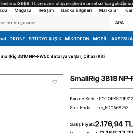
imat
3999 TL ve üzeri alışverişlerde ücretsiz kargo
İstanbul İçi 
zda
Mağaza
İletişim
Banka Bilgileri
Markalar
Kar
ARA
bal
DRONE
STÜDYO & IŞIK
MİKROFON
MOBİL
AKSESUA
mallRig 3818 NP-FW50 Batarya ve Şarj Cihazı Kiti
SmallRig 3818 NP-F
Barkod Kodu
FOTOEKSPRES1
Stok Kodu
er_FDCA68253
2.176,94 TL
Satış Fiyatı: