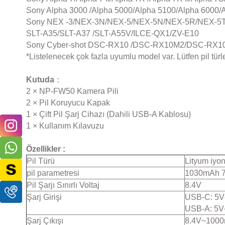
Sony Alpha 3000 /Alpha 5000/Alpha 5100/Alpha 6000/
Sony NEX -3/NEX-3N/NEX-5/NEX-5N/NEX-5R/NEX-5T
SLT-A35/SLT-A37 /SLT-A55V/ILCE-QX1/ZV-E10
Sony Cyber-shot DSC-RX10 /DSC-RX10M2/DSC-RX1
*Listelenecek çok fazla uyumlu model var. Lütfen pil türl
Kutuda
：
2 × NP-FW50 Kamera Pili
2 × Pil Koruyucu Kapak
1 × Çift Pil Şarj Cihazı (Dahili USB-A Kablosu)
1 × Kullanım Kılavuzu
Özellikler
:
Pil Türü
Lityum iyon
pil parametresi
1030mAh 7
Pil Şarjı Sınırlı Voltaj
8.4V
Şarj Girişi
USB-C: 5V⎓
USB-A: 5V
Şarj Çıkışı
8.4V~1000