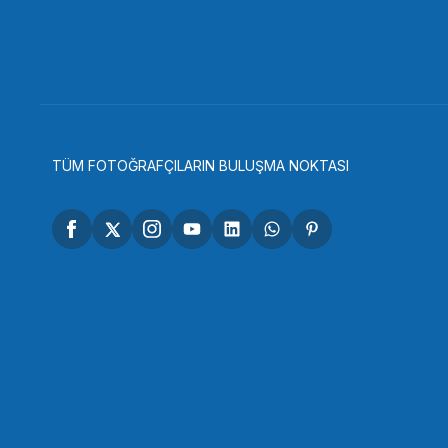
SmallRig 1566 M5 Dişli Cırcırlı Vida (13mm)
Sm
306,90 TL
7
SEPETE EKLE
TÜM FOTOĞRAFÇILARIN BULUŞMA NOKTASI
OEM
OEM Marka D2564 HDMI USM Kablosu Koruma Kanc
479,51 TL
SEPETE EKLE