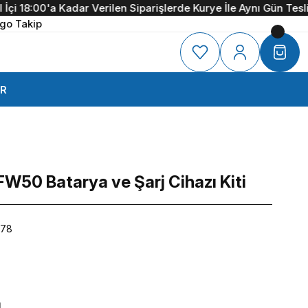
18:00'a Kadar Verilen Siparişlerde Kurye İle Aynı Gün Teslimat
3
go Takip
R
W50 Batarya ve Şarj Cihazı Kiti
278