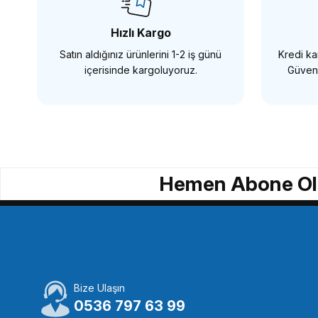
328,94 TL
218
Hızlı Kargo
Satın aldığınız ürünlerini 1-2 iş günü
Kredi kar
SEPETE EKLE
içerisinde kargoluyoruz.
Güvenl
SMALLRİG
SmallRig 1713 Altıgen Vidalı Paketi (12 adet)
S
Hemen Abone Ol
526,94 TL
2
SEPETE EKLE
Bize Ulaşın
SMALLRİG
S
0536 797 63 99