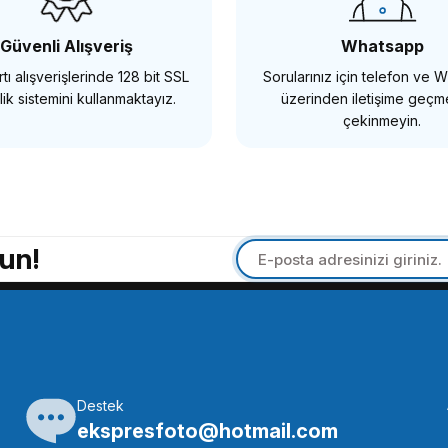
,86 TL
Güvenli Alışveriş
Whatsapp
tı alışverişlerinde 128 bit SSL
Sorularınız için telefon ve
SEPETE EKLE
ik sistemini kullanmaktayız.
üzerinden iletişime geç
çekinmeyin.
SMALLRİG
SMALLRİG
mallRig 974 Kamera Sabitleme Vidası
SmallRig 877 Tek
un!
18,86 TL
328,94 TL
SEPETE EKLE
S
Destek
MALLRİG
OEM
ekspresfoto@hotmail.com