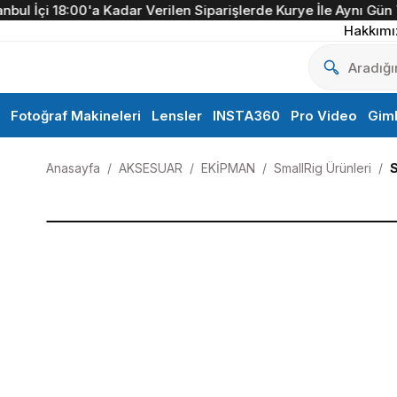
 İçi 18:00'a Kadar Verilen Siparişlerde Kurye İle Aynı Gün Tesl
Hakkımı
Fotoğraf Makineleri
Lensler
INSTA360
Pro Video
Gim
Anasayfa
AKSESUAR
EKİPMAN
SmallRig Ürünleri
S