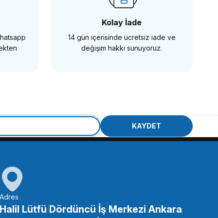
Kolay İade
 Whatsapp
14 gün içerisinde ücretsiz iade ve
mekten
değişim hakkı sunuyoruz.
erlek Kilit Vidası 2 adet
KAYDET
EPETE EKLE
Adres
Halil Lütfü Dördüncü İş Merkezi Ankara