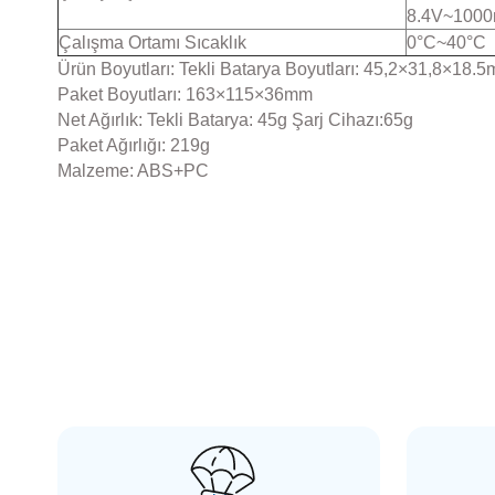
8.4V~1000m
Çalışma Ortamı Sıcaklık
0°C~40°C
Ürün Boyutları: Tekli Batarya Boyutları: 45,2×31,8×18
Paket Boyutları: 163×115×36mm
Net Ağırlık: Tekli Batarya: 45g Şarj Cihazı:65g
Paket Ağırlığı: 219g
Malzeme: ABS+PC
SMALLRİG
SM
SmallRig 2085 Canon C200 için Gölgelik
Smal