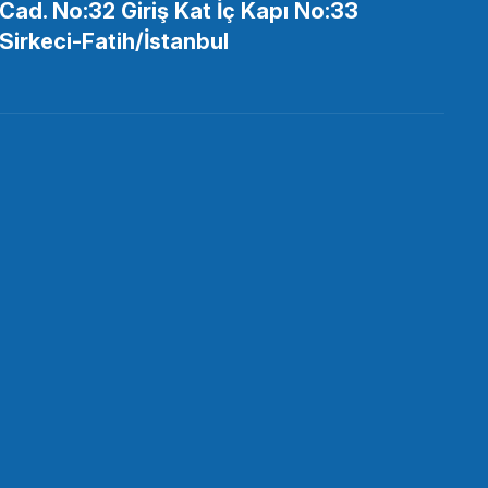
Cad. No:32 Giriş Kat İç Kapı No:33
90 Doksan Derece 15mm Boru Kancası
Sirkeci-Fatih/İstanbul
SEPETE EKLE
uk (M12-20cm)