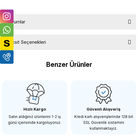
Yorumlar
Taksit Seçenekleri
Bu ürüne ilk yorumu siz yapın!
Benzer Ürünler
Yorum Yaz
OEM
OEM Marka CLP01 Süper Kelepçe
Hızlı Kargo
Güvenli Alışveriş
623,94 TL
Satın aldığınız ürünlerini 1-2 iş
Kredi kartı alışverişlerinde 128 bit
günü içerisinde kargoluyoruz.
SSL Güvenlik sistemini
kullanmaktayız.
SEPETE EKLE