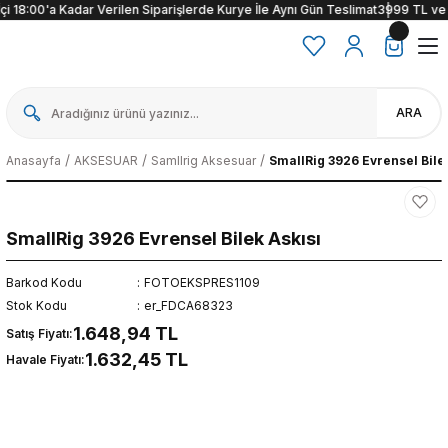
i 18:00'a Kadar Verilen Siparişlerde Kurye İle Aynı Gün Teslimat
3999 TL ve üze
ARA
Anasayfa
AKSESUAR
Samllrig Aksesuar
SmallRig 3926 Evrensel Bile
SmallRig 3926 Evrensel Bilek Askısı
Barkod Kodu
FOTOEKSPRES1109
Stok Kodu
er_FDCA68323
1.648,94 TL
Satış Fiyatı:
1.632,45 TL
Havale Fiyatı: