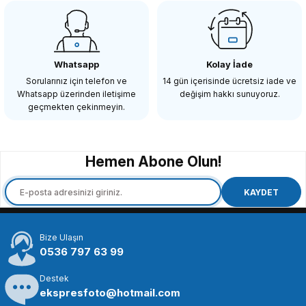
SMALLRİG
SmallRig 2156 Fuji X-H1 ve Fuji X-T2 Kafes için HDMI Kablo Kelepçesi
Whatsapp
Kolay İade
Sorularınız için telefon ve
14 gün içerisinde ücretsiz iade ve
Whatsapp üzerinden iletişime
değişim hakkı sunuyoruz.
636,90 TL
geçmekten çekinmeyin.
SEPETE EKLE
Hemen Abone Olun!
SMALLRİG
SmallRig 1241 Kafesler için Mikrofon ve ışık Yuvası
KAYDET
Bize Ulaşın
405,90 TL
0536 797 63 99
Destek
SEPETE EKLE
ekspresfoto@hotmail.com