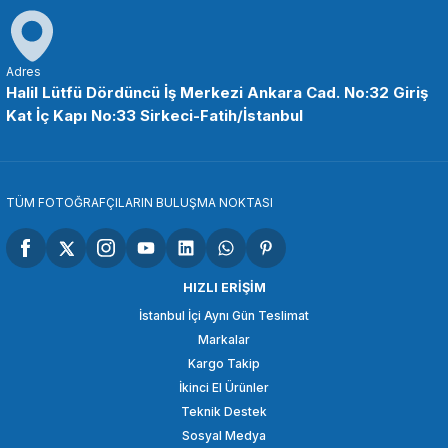
SMALLRİG
SmallRig 1135 Çift Uçlu Top Kafalı Magic Arm
Adres
Halil Lütfü Dördüncü İş Merkezi Ankara Cad. No:32 Giriş
Kat İç Kapı No:33 Sirkeci-Fatih/İstanbul
713,86 TL
SEPETE EKLE
TÜM FOTOĞRAFÇILARIN BULUŞMA NOKTASI
SMALLRİG
SmallRig 1498B Eklemli Shirli Kol (11 '')
HIZLI ERİŞİM
İstanbul İçi Aynı Gün Teslimat
Markalar
1.296,90 TL
Kargo Takip
İkinci El Ürünler
SEPETE EKLE
Teknik Destek
Sosyal Medya