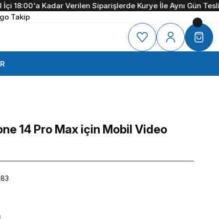
çi 18:00'a Kadar Verilen Siparişlerde Kurye İle Aynı Gün Teslima
go Takip
R
ne 14 Pro Max için Mobil Video
083