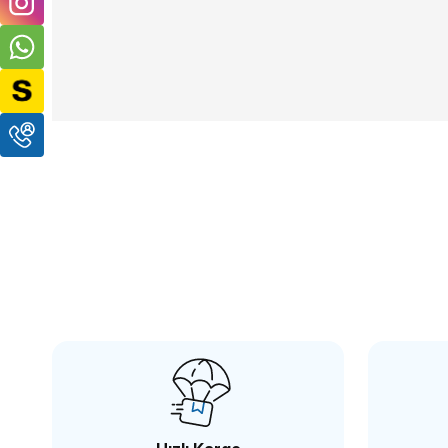
SMALLRİG
SM
SmallRig 2085 Canon C200 için Gölgelik
Smal
328,94 TL
218