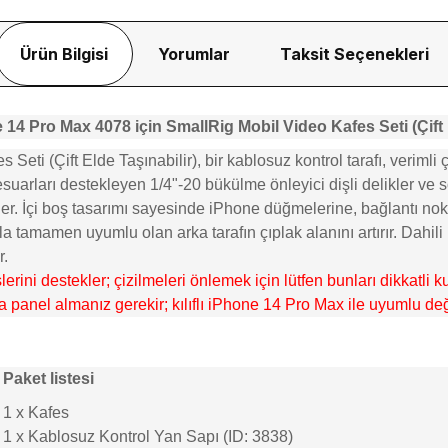
Ürün Bilgisi
Yorumlar
Taksit Seçenekleri
 14 Pro Max 4078
için SmallRig Mobil Video Kafes Seti (Çift 
ti (Çift Elde Taşınabilir), bir kablosuz kontrol tarafı, verimli 
esuarları destekleyen 1/4"-20 bükülme önleyici dişli delikler ve s
er. İçi boş tasarımı sayesinde iPhone düğmelerine, bağlantı nokta
la tamamen uyumlu olan arka tarafın çıplak alanını artırır. Dahili
r.
erini destekler; çizilmeleri önlemek için lütfen bunları dikkatli k
ka panel almanız gerekir; kılıflı iPhone 14 Pro Max ile uyumlu değ
Paket listesi
1 x Kafes
1 x Kablosuz Kontrol Yan Sapı (ID: 3838)