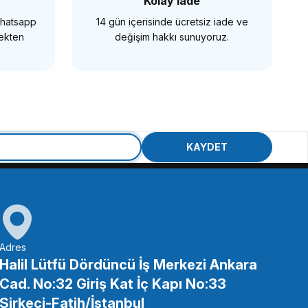
Kolay İade
 Whatsapp
14 gün içerisinde ücretsiz iade ve
mekten
değişim hakkı sunuyoruz.
erlek Kilit Vidası 2 adet
KAYDET
EPETE EKLE
Adres
Halil Lütfü Dördüncü İş Merkezi Ankara
Cad. No:32 Giriş Kat İç Kapı No:33
90 Doksan Derece 15mm Boru Kancası
Sirkeci-Fatih/İstanbul