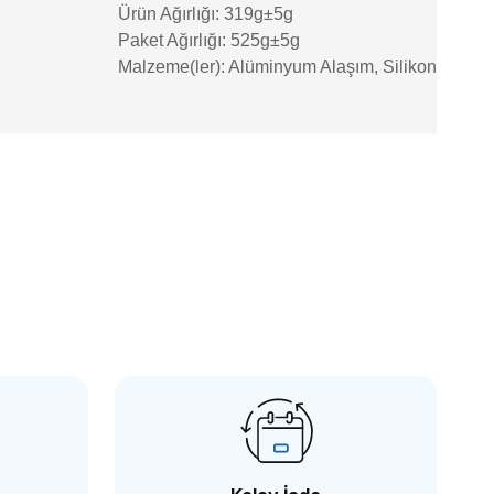
Ürün Ağırlığı: 319g±5g
Paket Ağırlığı: 525g±5g
Malzeme(ler): Alüminyum Alaşım, Silikon
''LCD Monitör Gölgelik