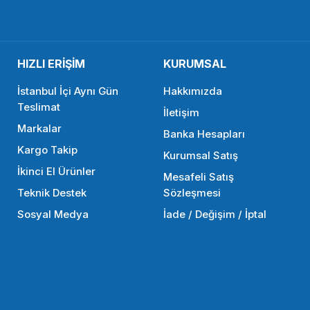
13,86 TL
834,90 TL
HIZLI ERİŞİM
KURUMSAL
SEPETE EKLE
İstanbul İçi Aynı Gün
Hakkımızda
Teslimat
İletişim
Markalar
SMALLRİG
Banka Hesapları
Kargo Takip
Kurumsal Satış
ası 15mm Boru Çapı
SmallRig 1051 2 adet 15mm Çub
İkinci El Ürünler
Mesafeli Satış
Teknik Destek
Sözleşmesi
Sosyal Medya
İade / Değişim / İptal
1.098,90 TL
SEPETE EKLE