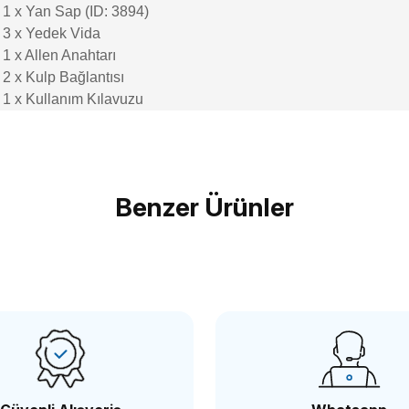
1 x Yan Sap (ID: 3894)
3 x Yedek Vida
1 x Allen Anahtarı
2 x Kulp Bağlantısı
1 x Kullanım Kılavuzu
Bu ürüne ilk yorumu siz yapın!
Benzer Ürünler
Yorum Yaz
ALLRİG
lRig 1845 Panasonic Lumix GH5 / GH4 / G85 / G7 / GX8 4.7 
,86 TL