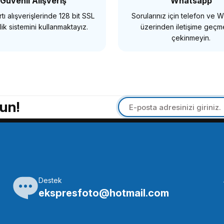
Güvenli Alışveriş
Whatsapp
tı alışverişlerinde 128 bit SSL
Sorularınız için telefon ve
SEPETE EKLE
ik sistemini kullanmaktayız.
üzerinden iletişime geç
çekinmeyin.
SMALLRİG
SMALLRİG
mallRig 974 Kamera Sabitleme Vidası
SmallRig 877 Tek
un!
18,86 TL
328,94 TL
SEPETE EKLE
S
Destek
MALLRİG
OEM
ekspresfoto@hotmail.com
allRig 1089 1/4 ''Parmak Vida (2 adet)
OEM Marka DR