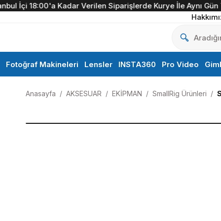
ul İçi 18:00'a Kadar Verilen Siparişlerde Kurye İle Aynı Gün Te
Hakkımı
Fotoğraf Makineleri
Lensler
INSTA360
Pro Video
Gim
Anasayfa
AKSESUAR
EKİPMAN
SmallRig Ürünleri
S