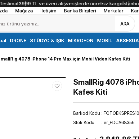
slimat
3999 TL ve üzeri alışverişlerde ücretsiz kargo
İstanbul İ
zda
Mağaza
İletişim
Banka Bilgileri
Markalar
Kar
ARA
bal
DRONE
STÜDYO & IŞIK
MİKROFON
MOBİL
AKSESUA
mallRig 4078 iPhone 14 Pro Max için Mobil Video Kafes Kiti
SmallRig 4078 iPho
Kafes Kiti
Barkod Kodu
FOTOEKSPRES1
Stok Kodu
er_FDCA68356