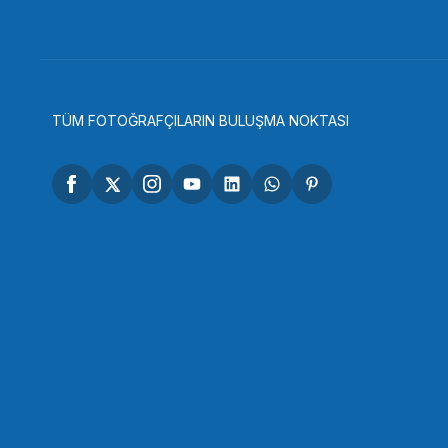
306,90 TL
7
SEPETE EKLE
TÜM FOTOĞRAFÇILARIN BULUŞMA NOKTASI
OEM
OEM Marka D2564 HDMI USM Kablosu Koruma Kanc
479,51 TL
SEPETE EKLE