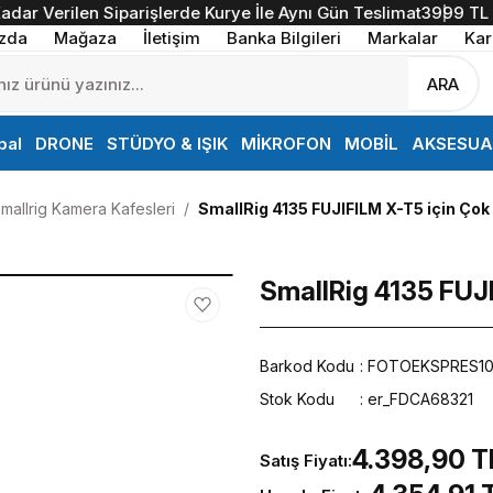
r Verilen Siparişlerde Kurye İle Aynı Gün Teslimat
3999 TL ve üz
zda
Mağaza
İletişim
Banka Bilgileri
Markalar
Kar
ARA
bal
DRONE
STÜDYO & IŞIK
MİKROFON
MOBİL
AKSESUA
mallrig Kamera Kafesleri
SmallRig 4135 FUJIFILM X-T5 için Çok 
SmallRig 4135 FUJI
Barkod Kodu
FOTOEKSPRES1
Stok Kodu
er_FDCA68321
4.398,90 T
Satış Fiyatı: