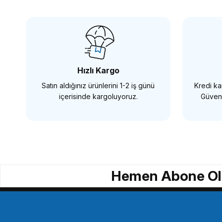
SmallRig CCS2310 Sony A6100 A6300 A6400 A6500
3.188,86 TL
Hızlı Kargo
Satın aldığınız ürünlerini 1-2 iş günü
Kredi kar
SEPETE EKLE
içerisinde kargoluyoruz.
Güvenl
SMALLRİG
SmallRig CCF2370 Fujifilm GFX 100 için Kafes
Hemen Abone Ol
2.638,94 TL
SEPETE EKLE