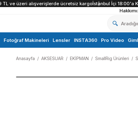
e üzeri alışverişlerde ücretsiz kargo
İstanbul İçi 18:00'a Kada
Hakkımı
Fotoğraf Makineleri
Lensler
INSTA360
Pro Video
Gim
Anasayfa
AKSESUAR
EKİPMAN
SmallRig Ürünleri
S