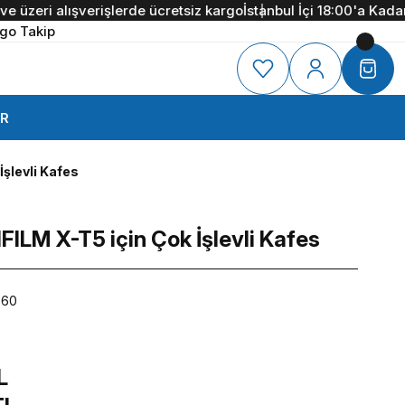
eri alışverişlerde ücretsiz kargo
İstanbul İçi 18:00'a Kadar Ver
go Takip
R
İşlevli Kafes
FILM X-T5 için Çok İşlevli Kafes
060
L