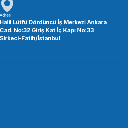
Adres
Halil Lütfü Dördüncü İş Merkezi Ankara
Cad. No:32 Giriş Kat İç Kapı No:33
sı
Sirkeci-Fatih/İstanbul
MALLRİG
allRig 3081B Sony A7C İçin Kafes