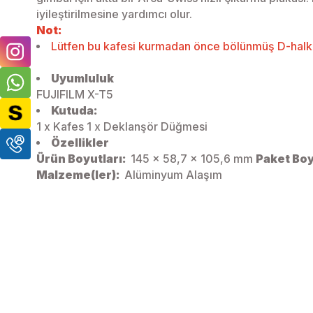
iyileştirilmesine yardımcı olur.
Not:
Lütfen bu kafesi kurmadan önce bölünmüş D-halka
Uyumluluk
FUJIFILM X-T5
Kutuda:
1 x Kafes
1 x Deklanşör Düğmesi
Özellikler
Ürün Boyutları:
145 x 58,7 x 105,6 mm
Paket Boy
Malzeme(ler):
Alüminyum Alaşım
SMALLRİG