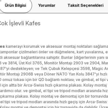
Ürün Bilgisi
Yorumlar
Taksit Seçenekleri
k İşlevli Kafes
fes
kamerayı korumak ve aksesuar montaj noktaları sağlamak i
tik tamponlar çizilmeleri önler ve düğmelere, kart yuvalarına,
ksesuar bağlantılarına sahiptir. Bunlar (diğerlerinin yanı sır
93 ve 3814, Üst Kol 3765, Monitör Montajı 2903 ve 2904, Man
987'yi destekleyen; ve Tek Çubuk Kelepçesi 3598, Magic Arm 
itör Montajı 2906B veya Döner NATO Yan Kolu 3847'yi hızlı b
D omuz tokası için bir QD bağlantı noktası; ve gimbal, el tipi
 için altta bir Arca-Swiss hızlı çıkarma plakası. Kolay montaj
dımcı olur. ve gimbal, el tipi ve tripod modları arasında hız
lı çıkarma plakası. Kolay montaj ve demontaj için bir tornavid
l tipi ve tripod modları arasında hızlı geçiş için Arca-Swiss 
ı. Kolay montaj ve demontaj için bir tornavida da dahildir. Ü