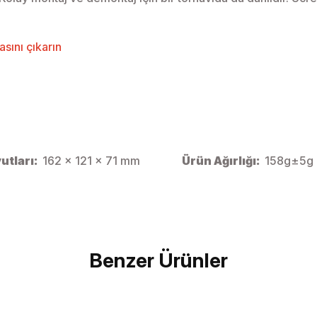
sını çıkarın
utları:
162 x 121 x 71 mm
Ürün Ağırlığı:
158g±5g
Bu ürüne ilk yorumu siz yapın!
Benzer Ürünler
Yorum Yaz
SMALLRİG