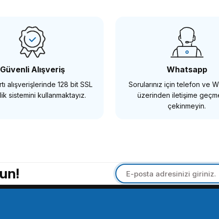
 için Kafes
SmallRig 1661 Sony A6000 / A6300 / A65
2.363,86 TL
Güvenli Alışveriş
Whatsapp
tı alışverişlerinde 128 bit SSL
Sorularınız için telefon ve
SEPETE EKLE
ik sistemini kullanmaktayız.
üzerinden iletişime geç
çekinmeyin.
SMALLRİG
SmallRig CVG2505 GoPro HERO8 için Vlogging Kafesi
un!
548,86 TL
SEPETE EKLE