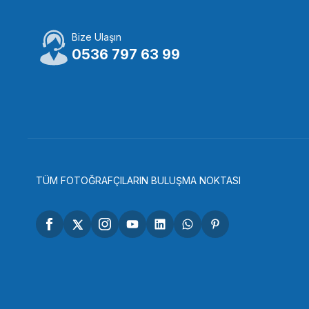
Bize Ulaşın
SMALLRİG
0536 797 63 99
SmallRig 2999 Sony Alpha A7S III A7S3 için Kafes
3.463,94 TL
SEPETE EKLE
TÜM FOTOĞRAFÇILARIN BULUŞMA NOKTASI
SMALLRİG
SmallRig 2982B Canon R5 / R6 / R5 C için Kafesi