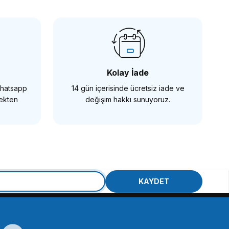
00 için Kafes
Kolay İade
 Whatsapp
14 gün içerisinde ücretsiz iade ve
mekten
değişim hakkı sunuyoruz.
SMALLRİG
SmallRig CCS2493 Sony A6600 için Kafes
KAYDET
3.078,90 TL
SEPETE EKLE