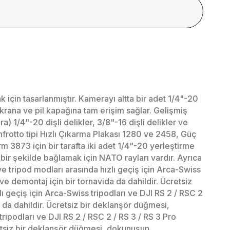
çin tasarlanmıştır. Kamerayı altta bir adet 1/4"-20
 ekrana ve pil kapağına tam erişim sağlar. Gelişmiş
a) 1/4"-20 dişli delikler, 3/8"-16 dişli delikler ve
frotto tipi Hızlı Çıkarma Plakası 1280 ve 2458, Güç
3873 için bir tarafta iki adet 1/4"-20 yerleştirme
ir şekilde bağlamak için NATO rayları vardır. Ayrıca
 ve tripod modları arasında hızlı geçiş için Arca-Swiss
 ve demontaj için bir tornavida da dahildir. Ücretsiz
lı geçiş için Arca-Swiss tripodları ve DJI RS 2 / RSC 2
a da dahildir. Ücretsiz bir deklanşör düğmesi,
tripodları ve DJI RS 2 / RSC 2 / RS 3 / RS 3 Pro
cretsiz bir deklanşör düğmesi, dokunuşun