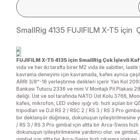
SmallRig 4135 FUJIFILM X-T5 için Ço
FUJIFILM X-T5 4135 için SmallRig Çok İşlevli Ka
vida ve her iki tarafta birer M2 vida ile sabitler, las
kavrama deneyimi için kavramada, kafes ayrıca çeşitli a
ARRI 3/8"-16 yerleştirme delikleri içerir Yan Kol 20
Bankası Tutucu 2336 ve mini V Montajlı Pil Plakası 2
deliği. Üst ve sol tarafında NATO Üst Kolu 3766, Mon
kafes, mikrofon, LED video ışığı vb. hızlı açılan bir Q
tripodları ve DJI RS 2 / RSC 2 / RS 3 / RS 3 Pro gimbal
bir deklanşör düğmesi, dokunuşun iyileştirilmesine yar
/ RS 3 / RS 3 Pro gimbal için altta bir Arca-Swiss hız
dokunuşun iyileştirilmesine yardımcı olur. ve gimbal, e
gimbal için altta bir Arca-Swiss hızlı çıkarma plakas