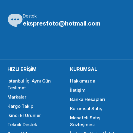
Destek
SMALLRİG
ekspresfoto@hotmail.com
SmallRig APT2510 BMPCC 4K ve 6K için Hafif Üst ​​Plaka
1.956,90 TL
HIZLI ERİŞİM
KURUMSAL
SEPETE EKLE
İstanbul İçi Aynı Gün
Hakkımızda
Teslimat
İletişim
Markalar
SMALLRİG
S
Banka Hesapları
Kargo Takip
Kurumsal Satış
SmallRig CCC2515B Canon EOS M6 II İçin Kafes
Sm
İkinci El Ürünler
Mesafeli Satış
Teknik Destek
Sözleşmesi