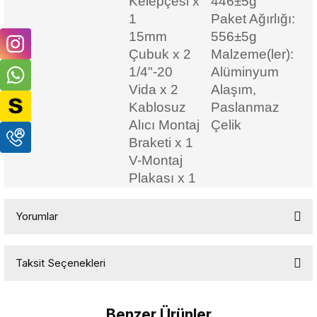
Kelepçesi x
446±5g
1
Paket Ağırlığı:
15mm
556±5g
Çubuk x 2
Malzeme(ler):
1/4"-20
Alüminyum
Vida x 2
Alaşım,
Kablosuz
Paslanmaz
Alıcı Montaj
Çelik
Braketi x 1
V-Montaj
Plakası x 1
Yorumlar
Taksit Seçenekleri
Bu ürüne ilk yorumu siz yapın!
Benzer Ürünler
Yorum Yaz