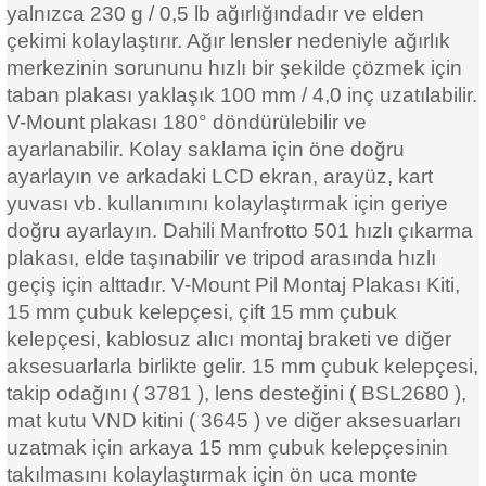
yalnızca 230 g / 0,5 lb ağırlığındadır ve elden
çekimi kolaylaştırır. Ağır lensler nedeniyle ağırlık
merkezinin sorununu hızlı bir şekilde çözmek için
taban plakası yaklaşık 100 mm / 4,0 inç uzatılabilir.
V-Mount plakası 180° döndürülebilir ve
ayarlanabilir. Kolay saklama için öne doğru
ayarlayın ve arkadaki LCD ekran, arayüz, kart
yuvası vb. kullanımını kolaylaştırmak için geriye
doğru ayarlayın. Dahili Manfrotto 501 hızlı çıkarma
plakası, elde taşınabilir ve tripod arasında hızlı
geçiş için alttadır. V-Mount Pil Montaj Plakası Kiti,
15 mm çubuk kelepçesi, çift 15 mm çubuk
kelepçesi, kablosuz alıcı montaj braketi ve diğer
aksesuarlarla birlikte gelir. 15 mm çubuk kelepçesi,
takip odağını ( 3781
), lens desteğini (
BSL2680
),
mat kutu VND kitini (
3645 ) ve diğer aksesuarları
uzatmak için arkaya 15 mm çubuk kelepçesinin
takılmasını kolaylaştırmak için ön uca monte