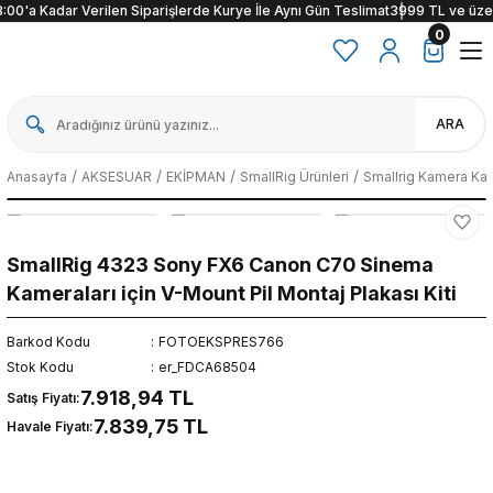
00'a Kadar Verilen Siparişlerde Kurye İle Aynı Gün Teslimat
3999 TL ve üzeri al
0
ARA
Anasayfa
AKSESUAR
EKİPMAN
SmallRig Ürünleri
Smallrig Kamera Kaf
SmallRig 4323 Sony FX6 Canon C70 Sinema
Kameraları için V-Mount Pil Montaj Plakası Kiti
Barkod Kodu
FOTOEKSPRES766
Stok Kodu
er_FDCA68504
7.918,94 TL
Satış Fiyatı:
7.839,75 TL
Havale Fiyatı: