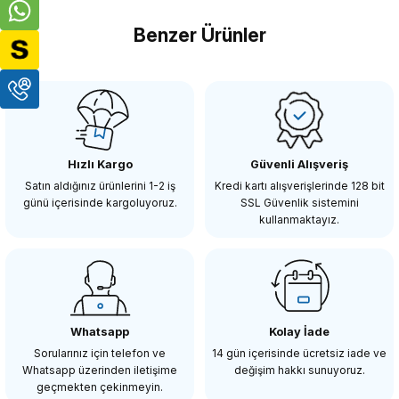
Benzer Ürünler
Yorum Yaz
SMALLRİG
SmallRig 2085 Canon C200 için Gölgelik
Hızlı Kargo
Güvenli Alışveriş
328,94 TL
Satın aldığınız ürünlerini 1-2 iş
Kredi kartı alışverişlerinde 128 bit
günü içerisinde kargoluyoruz.
SSL Güvenlik sistemini
kullanmaktayız.
SEPETE EKLE
SMALLRİG
SmallRig 1845 Panasonic Lumix GH5 / GH4 / G85 / G7 / GX8 4.7 ''LCD Mon
Whatsapp
Kolay İade
Sorularınız için telefon ve
14 gün içerisinde ücretsiz iade ve
Whatsapp üzerinden iletişime
değişim hakkı sunuyoruz.
218,86 TL
geçmekten çekinmeyin.