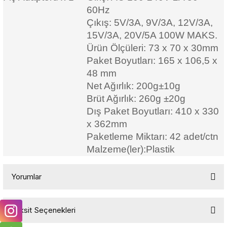
60Hz
Çıkış: 5V/3A, 9V/3A, 12V/3A,
15V/3A, 20V/5A 100W MAKS.
Ürün Ölçüleri: 73 x 70 x 30mm
Paket Boyutları: 165 x 106,5 x
48 mm
Net Ağırlık: 200g±10g
Brüt Ağırlık: 260g ±20g
Dış Paket Boyutları: 410 x 330
x 362mm
Paketleme Miktarı: 42 adet/ctn
Malzeme(ler):Plastik
Yorumlar
Taksit Seçenekleri
Bu ürüne ilk yorumu siz yapın!