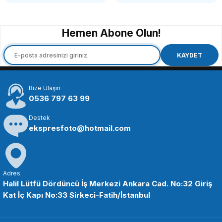
SEPETE EKLE
Hemen Abone Olun!
SMALLRİG
SmallRig 1713 Altıgen Vidalı Paketi (12 adet)
KAYDET
Bize Ulaşın
526,94 TL
0536 797 63 99
Destek
SEPETE EKLE
ekspresfoto@hotmail.com
SMALLRİG
SmallRig 974 Kamera Sabitleme Vidası
Adres
Halil Lütfü Dördüncü İş Merkezi Ankara Cad. No:32 Giriş
Kat İç Kapı No:33 Sirkeci-Fatih/İstanbul
218,86 TL