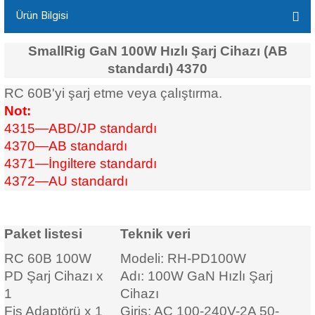
Ürün Bilgisi
SmallRig GaN 100W Hızlı Şarj Cihazı (AB
standardı) 4370
RC 60B'yi şarj etme veya çalıştırma.
Not:
4315—ABD/JP standardı
4370—AB standardı
4371—İngiltere standardı
4372—AU standardı
Paket listesi
Teknik veri
RC 60B 100W
Modeli: RH-PD100W
PD Şarj Cihazı x
Adı: 100W GaN Hızlı Şarj
1
Cihazı
Fiş Adaptörü x 1
Giriş: AC 100-240V-2A 50-