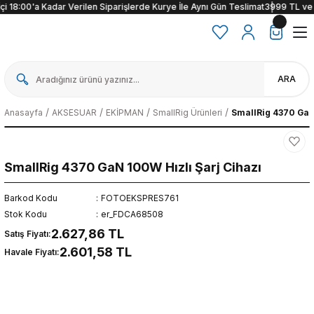
i 18:00'a Kadar Verilen Siparişlerde Kurye İle Aynı Gün Teslimat
3999 TL ve üze
ARA
Anasayfa
AKSESUAR
EKİPMAN
SmallRig Ürünleri
SmallRig 4370 GaN
SmallRig 4370 GaN 100W Hızlı Şarj Cihazı
Barkod Kodu
FOTOEKSPRES761
Stok Kodu
er_FDCA68508
2.627,86 TL
Satış Fiyatı:
2.601,58 TL
Havale Fiyatı: