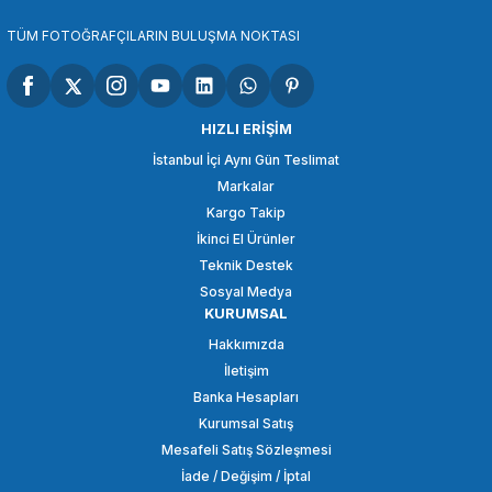
SEPETE EKLE
TÜM FOTOĞRAFÇILARIN BULUŞMA NOKTASI
SMALLRİG
SmallRig 877 Tekerlek Kilit Vidası 2 adet
HIZLI ERİŞİM
İstanbul İçi Aynı Gün Teslimat
Markalar
328,94 TL
Kargo Takip
İkinci El Ürünler
SEPETE EKLE
Teknik Destek
Sosyal Medya
KURUMSAL
SMALLRİG
Hakkımızda
SmallRig 1566 M5 Dişli Cırcırlı Vida (13mm)
İletişim
Banka Hesapları
Kurumsal Satış
306,90 TL
Mesafeli Satış Sözleşmesi
İade / Değişim / İptal