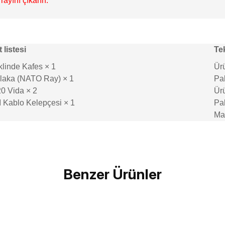
ayını çıkarın.
 listesi
Tek
linde Kafes × 1
Ürü
laka (NATO Ray) × 1
Pa
20 Vida × 2
Ürü
 Kablo Kelepçesi × 1
Pak
Ma
Bu ürüne ilk yorumu siz yapın!
Benzer Ürünler
Yorum Yaz
SMALLRİG