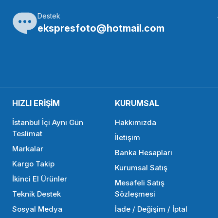
Destek
SMALLRİG
ekspresfoto@hotmail.com
SmallRig APT2510 BMPCC 4K ve 6K için Hafif Üst ​​Plaka
1.956,90 TL
HIZLI ERİŞİM
KURUMSAL
SEPETE EKLE
İstanbul İçi Aynı Gün
Hakkımızda
Teslimat
İletişim
Markalar
SMALLRİG
S
Banka Hesapları
Kargo Takip
Kurumsal Satış
SmallRig CCC2515B Canon EOS M6 II İçin Kafes
Sm
İkinci El Ürünler
Mesafeli Satış
Teknik Destek
Sözleşmesi
Sosyal Medya
İade / Değişim / İptal
1.648,94 TL
3