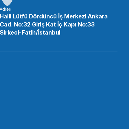
Adres
Halil Lütfü Dördüncü İş Merkezi Ankara
Cad. No:32 Giriş Kat İç Kapı No:33
sı
Sirkeci-Fatih/İstanbul
MALLRİG
allRig 3081B Sony A7C İçin Kafes
.738,90 TL