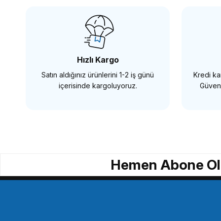
SmallRig CCS2310 Sony A6100 A6300 A6400 A6500
3.188,86 TL
Hızlı Kargo
Satın aldığınız ürünlerini 1-2 iş günü
Kredi kar
SEPETE EKLE
içerisinde kargoluyoruz.
Güvenl
SMALLRİG
SmallRig CCF2370 Fujifilm GFX 100 için Kafes
Hemen Abone Ol
2.638,94 TL
SEPETE EKLE