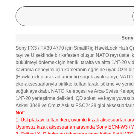
Sony 
Sony FX3 / FX30 4770 için SmallRig HawkLock Hızlı Çık
rayı ve U şeklinde bir kafesten oluşur. NATO rayı üstte ik
bükülmeyi önlemek için her iki tarafta ve altta 1/4"-20 vid
kavrama deneyimi için kameranın eğrisine uyar. Özel bir H
(HawkLock olarak adlandırılır) soğuk ayakkabıyı, NATO 
eko-aksesuarlarıyla birlikte kullanılarak,
sökme ve yenide
soğuk ayakkabı, NATO Kelepçesi ve Arca-Swiss Kelepçesi 
1/4"-20 yerleştirme delikleri, QD soketi ve kayış yuvası
Askısı
3848
ve Omuz Askısı
PSC2428
gibi aksesuarlarla
Not:
1. Üst plakayı kullanırken, uyumlu kızak aksesuarlar
Uyumsuz kızak aksesuarları arasında Sony ECM-W3 /