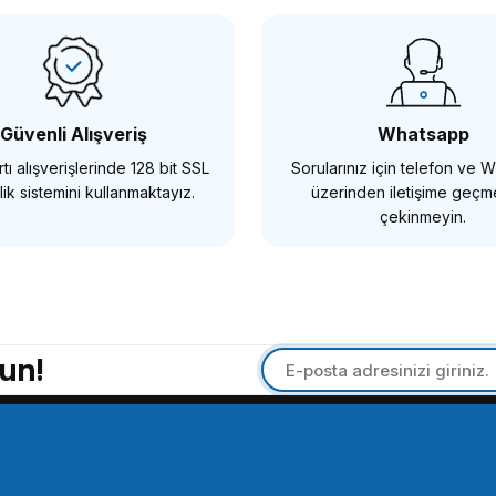
 için Kafes
SmallRig 1661 Sony A6000 / A6300 / A65
2.363,86 TL
Güvenli Alışveriş
Whatsapp
tı alışverişlerinde 128 bit SSL
Sorularınız için telefon ve
SEPETE EKLE
ik sistemini kullanmaktayız.
üzerinden iletişime geç
çekinmeyin.
SMALLRİG
SmallRig CVG2505 GoPro HERO8 için Vlogging Kafesi
un!
548,86 TL
SEPETE EKLE