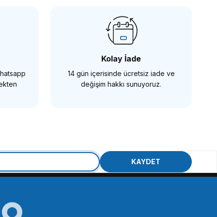
00 için Kafes
Kolay İade
 Whatsapp
14 gün içerisinde ücretsiz iade ve
mekten
değişim hakkı sunuyoruz.
SMALLRİG
SmallRig CCS2493 Sony A6600 için Kafes
KAYDET
3.078,90 TL
SEPETE EKLE