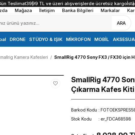
Teslimat
3999 TL ve üzeri alışverişlerde ücretsiz kargo
İstanbul
zda
Mağaza
İletişim
Banka Bilgileri
Markalar
Kar
ARA
bal
DRONE
STÜDYO & IŞIK
MİKROFON
MOBİL
AKSESUA
mallrig Kamera Kafesleri
SmallRig 4770 Sony FX3 / FX30 için H
SmallRig 4770 Sony
Çıkarma Kafes Kiti
Barkod Kodu
FOTOEKSPRES5
Stok Kodu
er_FDCA68598