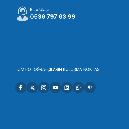
Bize Ulaşın
SMALLRİG
0536 797 63 99
SmallRig 2999 Sony Alpha A7S III A7S3 için Kafes
3.463,94 TL
SEPETE EKLE
TÜM FOTOĞRAFÇILARIN BULUŞMA NOKTASI
SMALLRİG
SmallRig 2982B Canon R5 / R6 / R5 C için Kafesi
4.178,86 TL