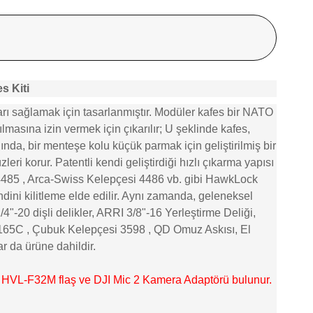
s Kiti
ı sağlamak için tasarlanmıştır. Modüler kafes bir NATO
ılmasına izin vermek için çıkarılır; U şeklinde kafes,
ğında, bir menteşe kolu küçük parmak için geliştirilmiş bir
ri korur. Patentli kendi geliştirdiği hızlı çıkarma yapısı
4485
, Arca-Swiss Kelepçesi
4486
vb. gibi HawkLock
dini kilitleme elde edilir. Aynı zamanda, geleneksel
-20 dişli delikler, ARRI 3/8"-16 Yerleştirme Deliği,
165C
, Çubuk Kelepçesi
3598
, QD Omuz Askısı, El
r da ürüne dahildir.
 HVL-F32M flaş ve DJI Mic 2 Kamera Adaptörü bulunur.