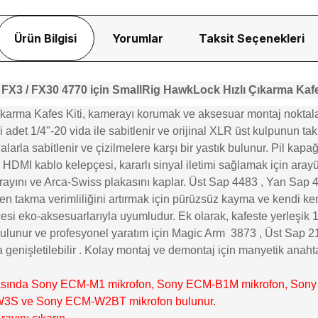
Ürün Bilgisi
Yorumlar
Taksit Seçenekleri
FX3 / FX30 4770 için SmallRig HawkLock Hızlı Çıkarma Kafe
arma Kafes Kiti, kamerayı korumak ve aksesuar montaj noktalar
i adet 1/4"-20 vida ile sabitlenir ve orijinal XLR üst kulpunun tak
alarla sabitlenir ve çizilmelere karşı bir yastık bulunur. Pil kapa
DMI kablo kelepçesi, kararlı sinyal iletimi sağlamak için arayüzle
rayını ve Arca-Swiss plakasını kaplar. Üst Sap
4483
, Yan Sap
n takma verimliliğini artırmak için pürüzsüz kayma ve kendi ken
eko-aksesuarlarıyla uyumludur. Ek olarak, kafeste yerleşik 1/4"
 bulunur ve profesyonel yaratım için Magic Arm
3873
, Üst Sap
2
 genişletilebilir . Kolay montaj ve demontaj için manyetik anahta
ı arasında Sony ECM-M1 mikrofon, Sony ECM-B1M mikrofon, Sony
 W3S ve Sony ECM-W2BT mikrofon bulunur.