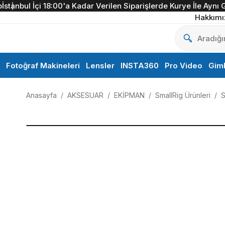
nbul İçi 18:00'a Kadar Verilen Siparişlerde Kurye İle Aynı Gün 
Hakkımı
Fotoğraf Makineleri
Lensler
INSTA360
Pro Video
Gim
Anasayfa
AKSESUAR
EKİPMAN
SmallRig Ürünleri
S