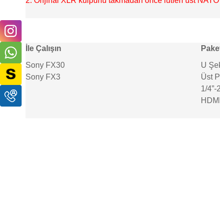
2. Orijinal XLR kulpunu takmadan önce lütfen üst NATO r
İle Çalışın
Paket
Sony FX30
U Şek
Sony FX3
Üst P
1/4”-
HDMI
SMALLRİG